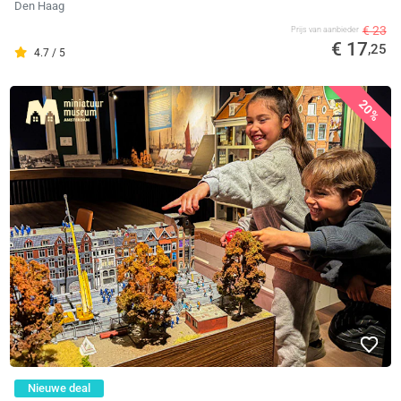
Den Haag
€ 23
Prijs van aanbieder
€ 17
,25
4.7 / 5
20%
Nieuwe deal