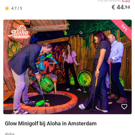
€ 85
Prijs van aanbieder
€ 44
,94
4.7 / 5
34%
Glow Minigolf bij Aloha in Amsterdam
Aloha