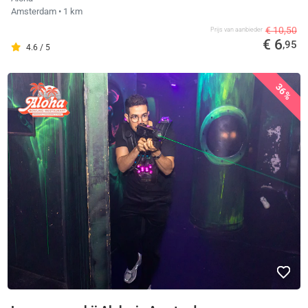
Amsterdam
• 1 km
€ 10,50
Prijs van aanbieder
€ 6
,95
4.6 / 5
36%