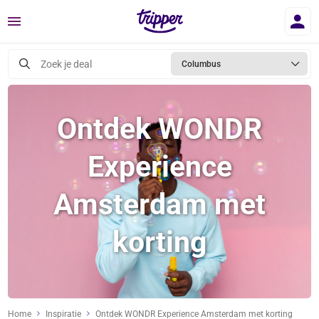
Menu
Zoek je deal
Columbus
Ontdek WONDR
Experience
Amsterdam met
korting
Home
Inspiratie
Ontdek WONDR Experience Amsterdam met korting