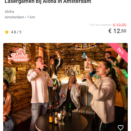
Lasergamen bij Aloha in Amsterdam
Aloha
Amsterdam
• 1 km
€ 19,50
Prijs van aanbieder
€ 12
,50
4.8 / 5
26%