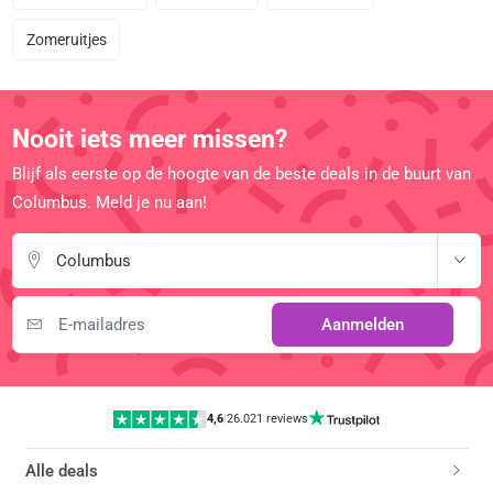
Zomeruitjes
Nooit iets meer missen?
Blijf als eerste op de hoogte van de beste deals in de buurt van
Columbus. Meld je nu aan!
Columbus
Aanmelden
4,6
|
26.021 reviews
Alle deals