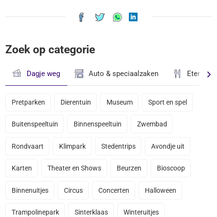
Zoek op categorie
Dagje weg
Auto & speciaalzaken
Eten & D
Pretparken
Dierentuin
Museum
Sport en spel
Buitenspeeltuin
Binnenspeeltuin
Zwembad
Rondvaart
Klimpark
Stedentrips
Avondje uit
Karten
Theater en Shows
Beurzen
Bioscoop
Binnenuitjes
Circus
Concerten
Halloween
Trampolinepark
Sinterklaas
Winteruitjes