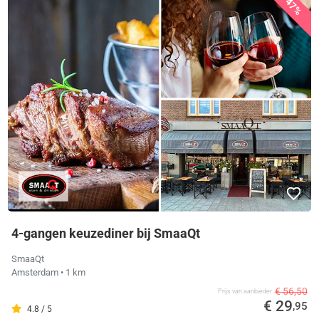
47%
4-gangen keuzediner bij SmaaQt
SmaaQt
Amsterdam
• 1 km
€ 56,50
Prijs van aanbieder
€ 29
,95
4.8 / 5