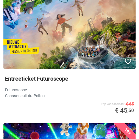
Entreeticket Futuroscope
Futuroscope
Chasseneuil-du-Poitou
€ 65
Prijs van aanbieder
€ 45
,50
19%