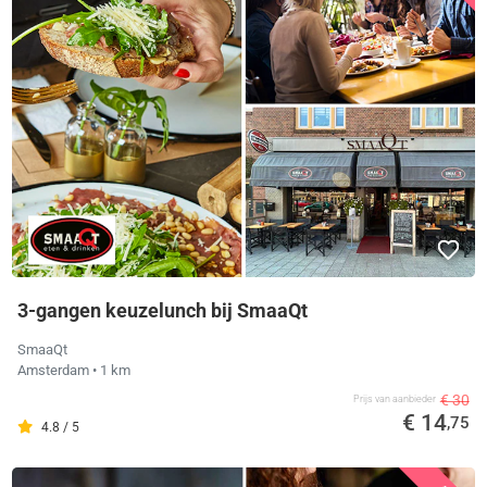
3-gangen keuzelunch bij SmaaQt
SmaaQt
Amsterdam
• 1 km
€ 30
Prijs van aanbieder
€ 14
,75
4.8 / 5