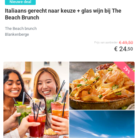
Nieuwe deal
Italiaans gerecht naar keuze + glas wijn bij The
Beach Brunch
The Beach brunch
Blankenberge
€ 49,50
Prijs van aanbieder
€ 24
,50
29%