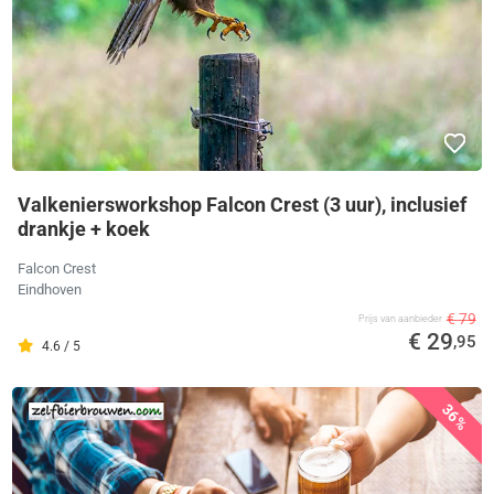
Valkeniersworkshop Falcon Crest (3 uur), inclusief
drankje + koek
Falcon Crest
Eindhoven
€ 79
Prijs van aanbieder
€ 29
,95
4.6 / 5
36%