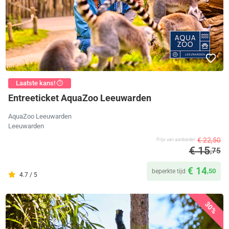
Laatste kans! ⏱️
Entreeticket AquaZoo Leeuwarden
AquaZoo Leeuwarden
Leeuwarden
€ 22,50
Prijs van aanbieder
€ 15
,75
€ 14
,50
beperkte tijd
4.7 / 5
30%