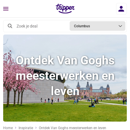
Menu
Zoek je deal
Columbus
Ontdek Van Goghs
meesterwerken en
leven
Home
Inspiratie
Ontdek Van Goghs meesterwerken en leven