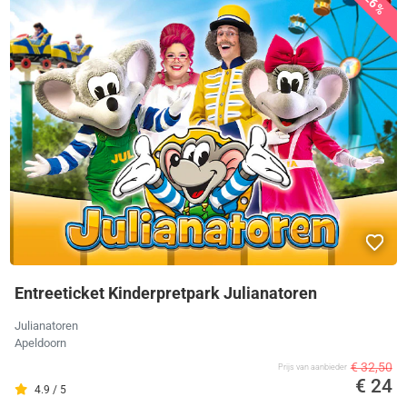
26%
Entreeticket Kinderpretpark Julianatoren
Julianatoren
Apeldoorn
€ 32,50
Prijs van aanbieder
€ 24
4.9 / 5