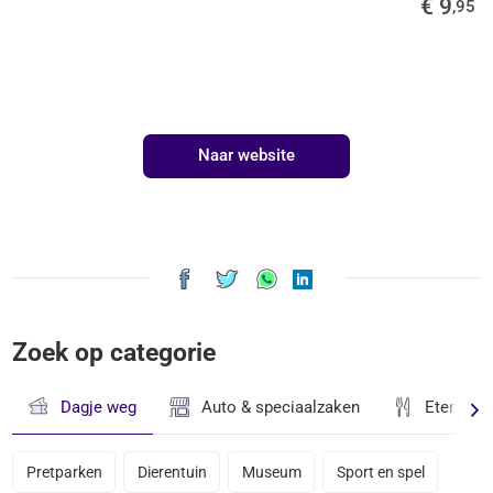
€ 9
,95
Naar website
Zoek op categorie
Dagje weg
Auto & speciaalzaken
Eten & D
Pretparken
Dierentuin
Museum
Sport en spel