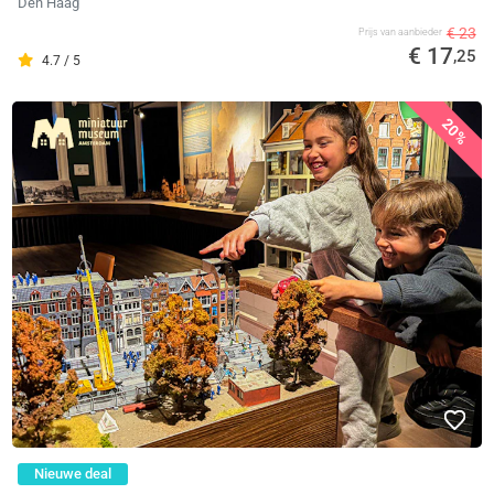
Den Haag
€ 23
Prijs van aanbieder
€ 17
,25
4.7 / 5
20%
Nieuwe deal