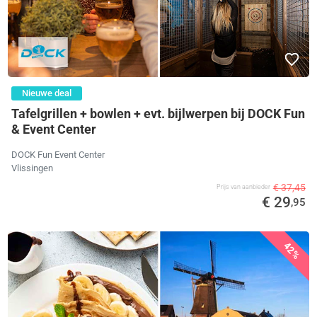
Nieuwe deal
Tafelgrillen + bowlen + evt. bijlwerpen bij DOCK Fun
& Event Center
DOCK Fun Event Center
Vlissingen
€ 37,45
Prijs van aanbieder
€ 29
,95
42%