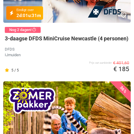
Eindigt over
2d:
01u:
31m
Nog 2 dagen! ⏱️
3-daagse DFDS MiniCruise Newcastle (4 personen)
DFDS
IJmuiden
€ 401,60
Prijs van aanbieder
€ 185
5 / 5
36%