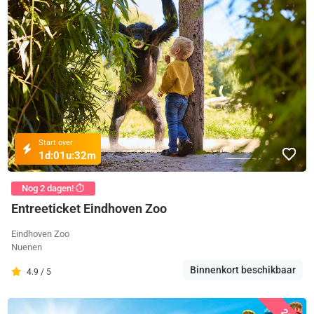
Start over
1d:
01u:
32m
Nog 2 dagen! ⏱️
Entreeticket Eindhoven Zoo
Eindhoven Zoo
Nuenen
Binnenkort beschikbaar
4.9 / 5