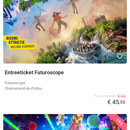
Entreeticket Futuroscope
Futuroscope
Chasseneuil-du-Poitou
€ 65
Prijs van aanbieder
€ 45
,50
19%