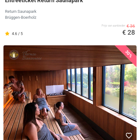
Entreeticket Return Saunapark
Return Saunapark
Brüggen-Boerholz
€ 36
Prijs van aanbieder
€ 28
4.6 / 5
30%