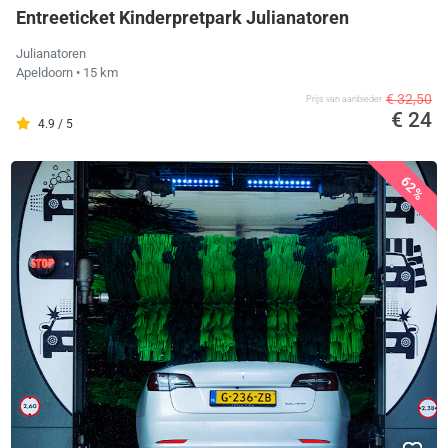
Entreeticket Kinderpretpark Julianatoren
Julianatoren
Apeldoorn
• 15 km
€ 32,50
Prijs van aanbieder
€ 24
4.9 / 5
62%