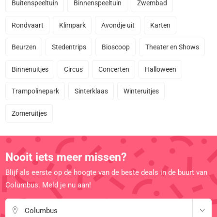
Buitenspeeltuin
Binnenspeeltuin
Zwembad
Rondvaart
Klimpark
Avondje uit
Karten
Beurzen
Stedentrips
Bioscoop
Theater en Shows
Binnenuitjes
Circus
Concerten
Halloween
Trampolinepark
Sinterklaas
Winteruitjes
Zomeruitjes
Nooit iets meer missen?
Blijf als eerste op de hoogte van de beste deals in de buurt van
Columbus. Meld je nu aan!
Columbus