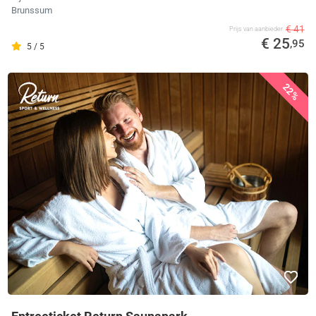
Brunssum
€ 41
Prijs van aanbieder
€ 25
,95
5 / 5
22%