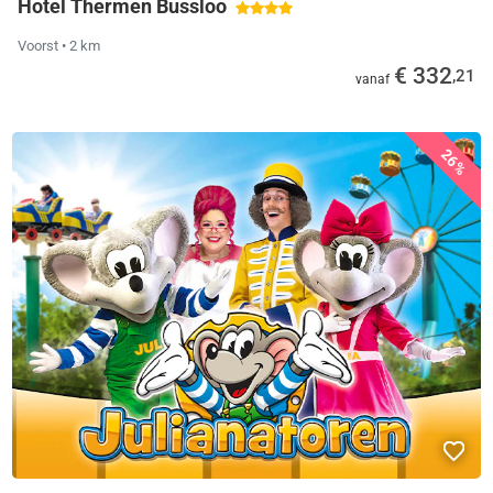
Hotel Thermen Bussloo
Voorst
• 2 km
€ 332
,21
vanaf
26%