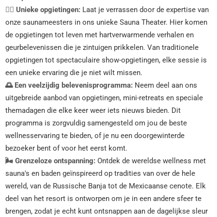
💆‍♀️ Unieke opgietingen:
Laat je verrassen door de expertise van
onze saunameesters in ons unieke Sauna Theater. Hier komen
de opgietingen tot leven met hartverwarmende verhalen en
geurbelevenissen die je zintuigen prikkelen. Van traditionele
opgietingen tot spectaculaire show-opgietingen, elke sessie is
een unieke ervaring die je niet wilt missen.
🌅 Een veelzijdig belevenisprogramma:
Neem deel aan ons
uitgebreide aanbod van opgietingen, mini-retreats en speciale
themadagen die elke keer weer iets nieuws bieden. Dit
programma is zorgvuldig samengesteld om jou de beste
wellnesservaring te bieden, of je nu een doorgewinterde
bezoeker bent of voor het eerst komt.
🌬️ Grenzeloze ontspanning:
Ontdek de wereldse wellness met
sauna's en baden geïnspireerd op tradities van over de hele
wereld, van de Russische Banja tot de Mexicaanse cenote. Elk
deel van het resort is ontworpen om je in een andere sfeer te
brengen, zodat je echt kunt ontsnappen aan de dagelijkse sleur