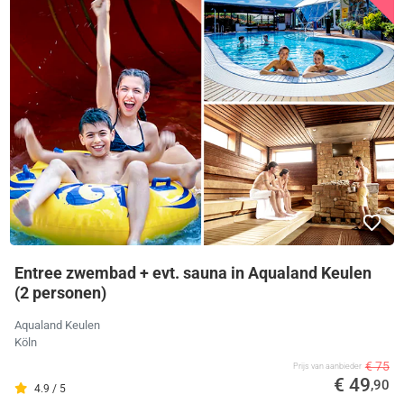
Entree zwembad + evt. sauna in Aqualand Keulen
(2 personen)
Aqualand Keulen
Köln
€ 75
Prijs van aanbieder
€ 49
,90
4.9 / 5