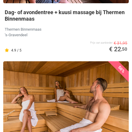
Dag- of avondentree + kuusi massage bij Thermen
Binnenmaas
Thermen Binnenmaas
‘s-Gravendeel
€ 31,95
Prijs van aanbieder
€ 22
,50
4.9 / 5
50%