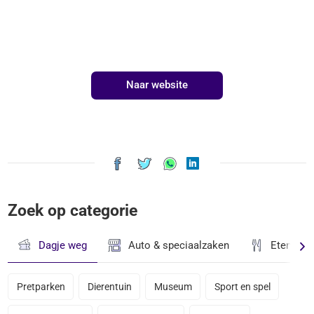
Naar website
Zoek op categorie
Dagje weg
Auto & speciaalzaken
Eten & D
Pretparken
Dierentuin
Museum
Sport en spel