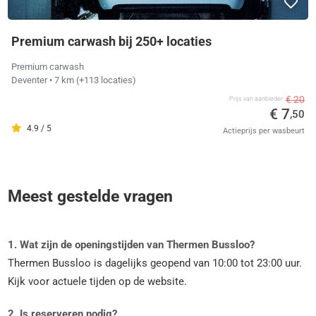
Premium carwash bij 250+ locaties
Premium carwash
Deventer
• 7 km
(+113 locaties)
€ 20
Prijs van aanbieder
€ 7
,50
4.9 / 5
Actieprijs per wasbeurt
Meest gestelde vragen
1. Wat zijn de openingstijden van Thermen Bussloo?
Thermen Bussloo is dagelijks geopend van 10:00 tot 23:00 uur.
Kijk voor actuele tijden op de website.
2. Is reserveren nodig?