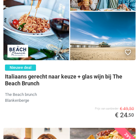
Nieuwe deal
Italiaans gerecht naar keuze + glas wijn bij The
Beach Brunch
The Beach brunch
Blankenberge
€ 49,50
Prijs van aanbieder
€ 24
,50
29%