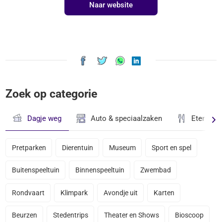
Naar website
Zoek op categorie
Dagje weg
Auto & speciaalzaken
Eten & D
Pretparken
Dierentuin
Museum
Sport en spel
Buitenspeeltuin
Binnenspeeltuin
Zwembad
Rondvaart
Klimpark
Avondje uit
Karten
Beurzen
Stedentrips
Theater en Shows
Bioscoop