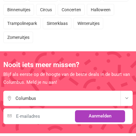
Binnenuitjes
Circus
Concerten
Halloween
Trampolinepark
Sinterklaas
Winteruitjes
Zomeruitjes
Nooit iets meer missen?
Blijf als eerste op de hoogte van de beste deals in de buurt van
Columbus. Meld je nu aan!
Columbus
Aanmelden