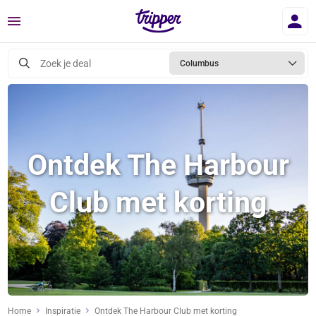
Menu
Zoek je deal
Columbus
Ontdek The Harbour
Club met korting
Home
Inspiratie
Ontdek The Harbour Club met korting