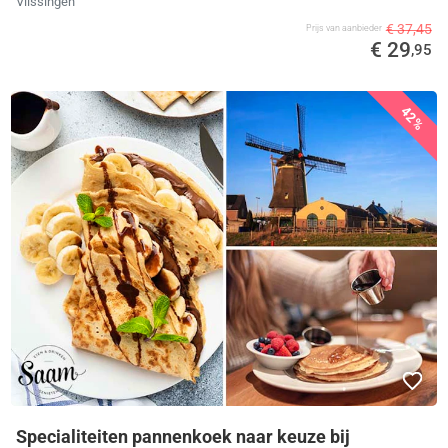
Vlissingen
€ 37,45
Prijs van aanbieder
€ 29
,95
42%
Specialiteiten pannenkoek naar keuze bij