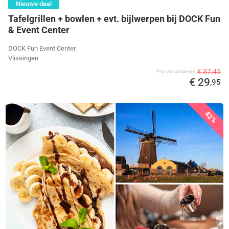
Nieuwe deal
Tafelgrillen + bowlen + evt. bijlwerpen bij DOCK Fun
& Event Center
DOCK Fun Event Center
Vlissingen
€ 37,45
Prijs van aanbieder
€ 29
,95
42%