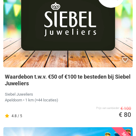
Waardebon t.w.v. €50 of €100 te besteden bij Siebel
Juweliers
Siebel Juweliers
Apeldoorn
• 1 km
(+44 locaties)
€ 100
Prijs van aanbieder
€ 80
4.8 / 5
36%