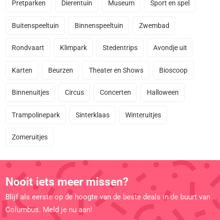
Pretparken
Dierentuin
Museum
Sport en spel
Buitenspeeltuin
Binnenspeeltuin
Zwembad
Rondvaart
Klimpark
Stedentrips
Avondje uit
Karten
Beurzen
Theater en Shows
Bioscoop
Binnenuitjes
Circus
Concerten
Halloween
Trampolinepark
Sinterklaas
Winteruitjes
Zomeruitjes
Nooit iets meer missen?
Blijf als eerste op de hoogte van de beste deals in de buurt van
Columbus. Meld je nu aan!