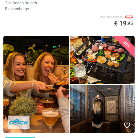
The Beach Brunch
Blankenberge
€ 28
Prijs van aanbieder
€ 19
,95
20%