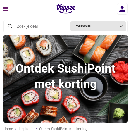
Menu
Zoek je deal
Columbus
Ontdek SushiPoint
met korting
Home
Inspiratie
Ontdek SushiPoint met korting