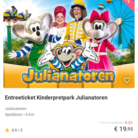
Entreeticket Kinderpretpark Julianatoren
Julianatoren
Apeldoorn
• 3 km
€ 31
Prijs van aanbieder
€ 19
,95
4.9 / 5