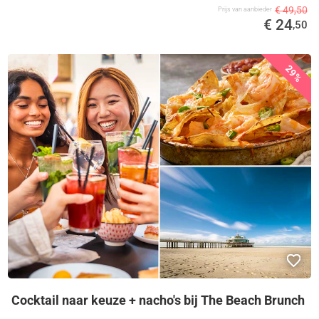
€ 49,50
Prijs van aanbieder
€ 24
,50
29%
Cocktail naar keuze + nacho's bij The Beach Brunch