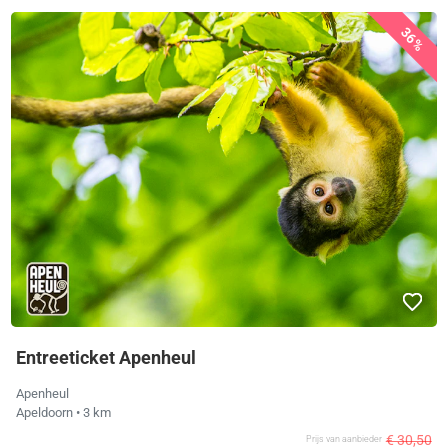
36%
Entreeticket Apenheul
Apenheul
Apeldoorn
• 3 km
€ 30,50
Prijs van aanbieder