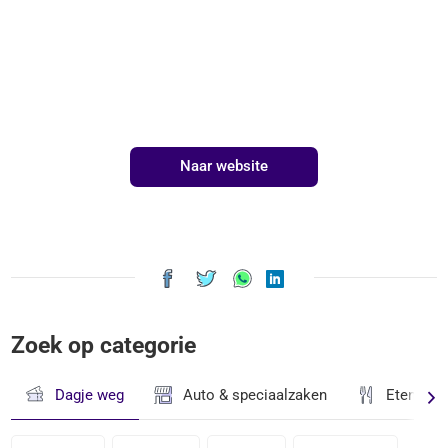
Naar website
Zoek op categorie
Dagje weg
Auto & speciaalzaken
Eten & D