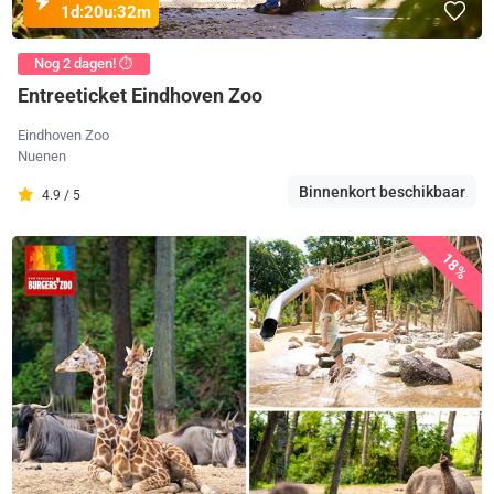
1d:
20u:
32m
Nog 2 dagen! ⏱️
Entreeticket Eindhoven Zoo
Eindhoven Zoo
Nuenen
Binnenkort beschikbaar
4.9 / 5
18%