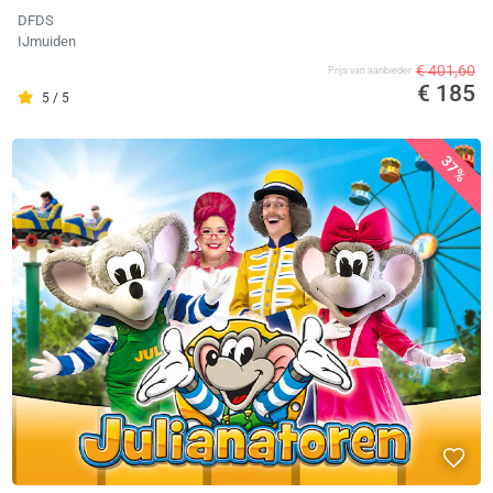
DFDS
IJmuiden
€ 401,60
Prijs van aanbieder
€ 185
5 / 5
37%