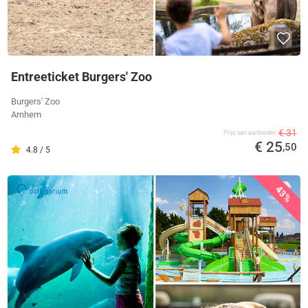
Entreeticket Burgers' Zoo
Burgers' Zoo
Arnhem
€ 31
Prijs van aanbieder
€ 25
,50
4.8 / 5
43%