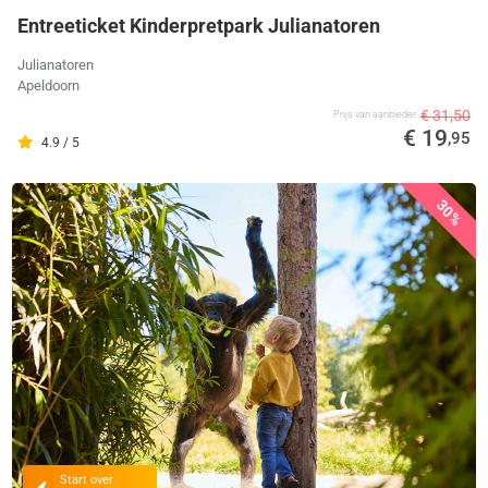
Entreeticket Kinderpretpark Julianatoren
Julianatoren
Apeldoorn
€ 31,50
Prijs van aanbieder
€ 19
,95
4.9 / 5
30%
Start over