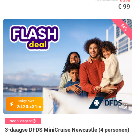
€ 398
Prijs van aanbieder
€ 99
54%
Eindigt over
2d:
20u:
31m
Nog 2 dagen! ⏱️
3-daagse DFDS MiniCruise Newcastle (4 personen)