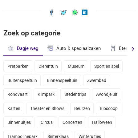
Zoek op categorie
Dagje weg
Auto & speciaalzaken
Eten & D
Pretparken
Dierentuin
Museum
Sport en spel
Buitenspeeltuin
Binnenspeeltuin
Zwembad
Rondvaart
Klimpark
Stedentrips
Avondje uit
Karten
Theater en Shows
Beurzen
Bioscoop
Binnenuitjes
Circus
Concerten
Halloween
Trampolinepark
Sinterklaas
Winteruitjes