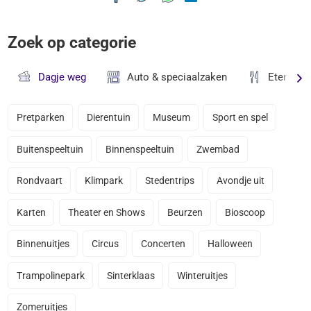
Zoek op categorie
Dagje weg
Auto & speciaalzaken
Eten & D
Pretparken
Dierentuin
Museum
Sport en spel
Buitenspeeltuin
Binnenspeeltuin
Zwembad
Rondvaart
Klimpark
Stedentrips
Avondje uit
Karten
Theater en Shows
Beurzen
Bioscoop
Binnenuitjes
Circus
Concerten
Halloween
Trampolinepark
Sinterklaas
Winteruitjes
Zomeruitjes