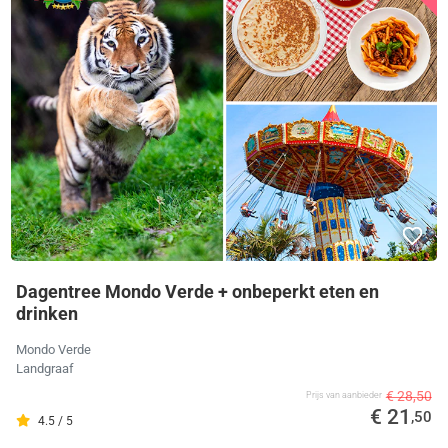
Dagentree Mondo Verde + onbeperkt eten en
drinken
Mondo Verde
Landgraaf
€ 28,50
Prijs van aanbieder
€ 21
,50
4.5 / 5