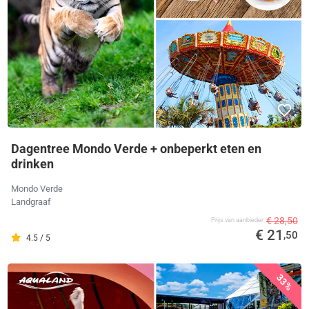
Dagentree Mondo Verde + onbeperkt eten en
drinken
Mondo Verde
Landgraaf
€ 28,50
Prijs van aanbieder
€ 21
,50
4.5 / 5
33%