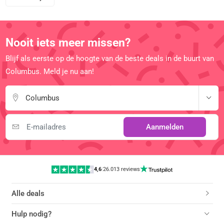
Nooit iets meer missen?
Blijf als eerste op de hoogte van de beste deals in de buurt van
Columbus. Meld je nu aan!
Columbus
Aanmelden
4,6
|
26.013 reviews
Alle deals
Hulp nodig?