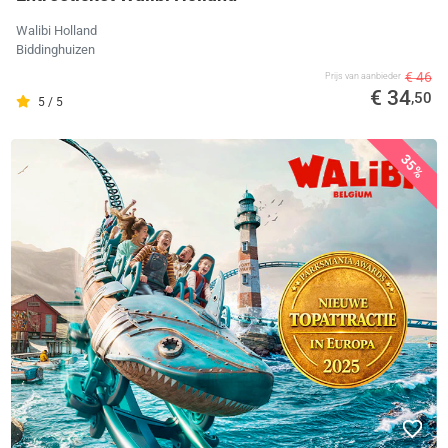
Walibi Holland
Biddinghuizen
€ 46
Prijs van aanbieder
€ 34
,50
5 / 5
35%