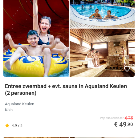
Entree zwembad + evt. sauna in Aqualand Keulen
(2 personen)
Aqualand Keulen
Köln
€ 75
Prijs van aanbieder
€ 49
,90
4.9 / 5