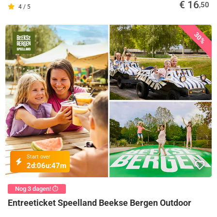
€ 16
,50
4 / 5
30%
Start over
2d:
06u:
47m
Nog 3 dagen! ⏱️
Entreeticket Speelland Beekse Bergen Outdoor