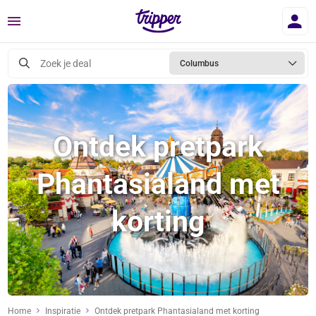
Menu
Zoek je deal
Columbus
Ontdek pretpark
Phantasialand met
korting
Home
Inspiratie
Ontdek pretpark Phantasialand met korting