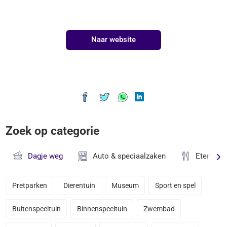
Naar website
Zoek op categorie
Dagje weg
Auto & speciaalzaken
Eten & D
Pretparken
Dierentuin
Museum
Sport en spel
Buitenspeeltuin
Binnenspeeltuin
Zwembad