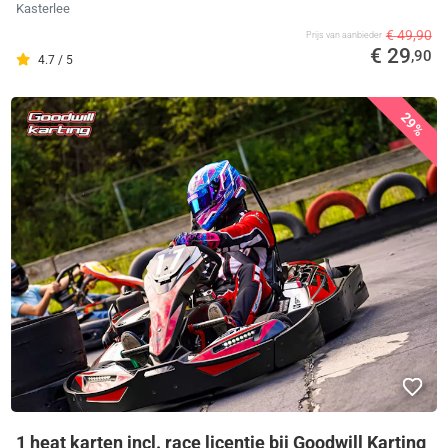
Kasterlee
€ 49,90
Prijs van aanbieder
€ 29
,90
4.7 / 5
29%
1 heat karten incl. race licentie bij Goodwill Karting