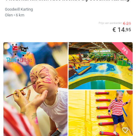
Goodwill Karting
Olen
• 6 km
€ 21
Prijs van aanbieder
€ 14
,95
39%