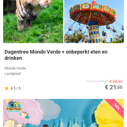
Dagentree Mondo Verde + onbeperkt eten en
drinken
Mondo Verde
Landgraaf
€ 28,50
Prijs van aanbieder
€ 21
,50
4.5 / 5
34%