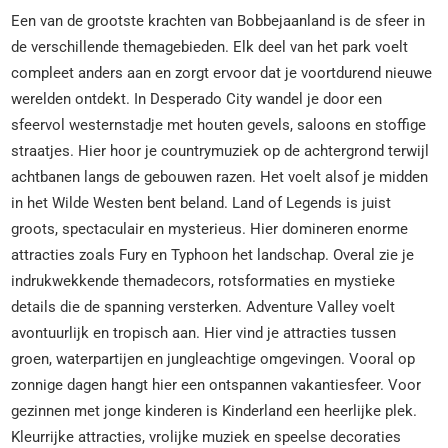
Een van de grootste krachten van Bobbejaanland is de sfeer in
de verschillende themagebieden. Elk deel van het park voelt
compleet anders aan en zorgt ervoor dat je voortdurend nieuwe
werelden ontdekt. In Desperado City wandel je door een
sfeervol westernstadje met houten gevels, saloons en stoffige
straatjes. Hier hoor je countrymuziek op de achtergrond terwijl
achtbanen langs de gebouwen razen. Het voelt alsof je midden
in het Wilde Westen bent beland. Land of Legends is juist
groots, spectaculair en mysterieus. Hier domineren enorme
attracties zoals Fury en Typhoon het landschap. Overal zie je
indrukwekkende themadecors, rotsformaties en mystieke
details die de spanning versterken. Adventure Valley voelt
avontuurlijk en tropisch aan. Hier vind je attracties tussen
groen, waterpartijen en jungleachtige omgevingen. Vooral op
zonnige dagen hangt hier een ontspannen vakantiesfeer. Voor
gezinnen met jonge kinderen is Kinderland een heerlijke plek.
Kleurrijke attracties, vrolijke muziek en speelse decoraties