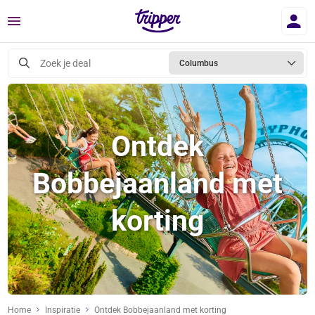
Menu
Zoek je deal
Columbus
Ontdek
Bobbejaanland met
korting
Home
Inspiratie
Ontdek Bobbejaanland met korting