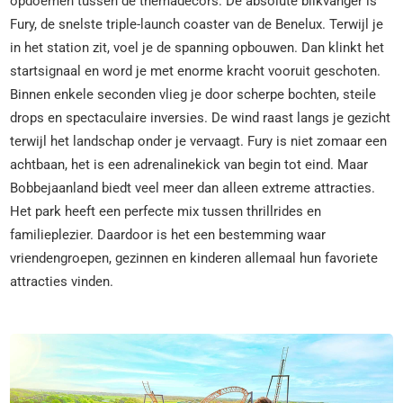
opdoemen tussen de themadecors. De absolute blikvanger is
Fury, de snelste triple-launch coaster van de Benelux. Terwijl je
in het station zit, voel je de spanning opbouwen. Dan klinkt het
startsignaal en word je met enorme kracht vooruit geschoten.
Binnen enkele seconden vlieg je door scherpe bochten, steile
drops en spectaculaire inversies. De wind raast langs je gezicht
terwijl het landschap onder je vervaagt. Fury is niet zomaar een
achtbaan, het is een adrenalinekick van begin tot eind. Maar
Bobbejaanland biedt veel meer dan alleen extreme attracties.
Het park heeft een perfecte mix tussen thrillrides en
familieplezier. Daardoor is het een bestemming waar
vriendengroepen, gezinnen en kinderen allemaal hun favoriete
attracties vinden.