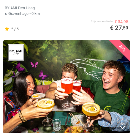
BY AMI Den Haag
's-Gravenhage
• 0 km
€ 34,95
Prijs van aanbieder
€ 27
,50
5 / 5
28%