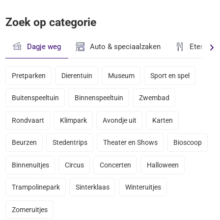
Zoek op categorie
Dagje weg
Auto & speciaalzaken
Eten & D
Pretparken
Dierentuin
Museum
Sport en spel
Buitenspeeltuin
Binnenspeeltuin
Zwembad
Rondvaart
Klimpark
Avondje uit
Karten
Beurzen
Stedentrips
Theater en Shows
Bioscoop
Binnenuitjes
Circus
Concerten
Halloween
Trampolinepark
Sinterklaas
Winteruitjes
Zomeruitjes