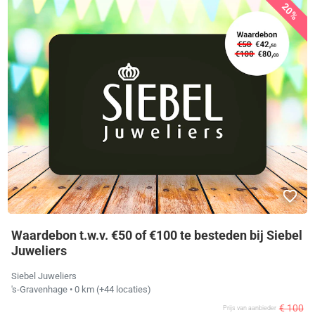
20%
Waardebon t.w.v. €50 of €100 te besteden bij Siebel
Juweliers
Siebel Juweliers
's-Gravenhage
• 0 km
(+44 locaties)
€ 100
Prijs van aanbieder