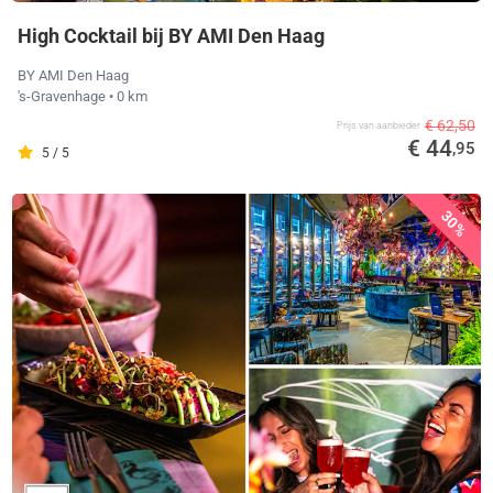
High Cocktail bij BY AMI Den Haag
BY AMI Den Haag
's-Gravenhage
• 0 km
€ 62,50
Prijs van aanbieder
€ 44
,95
5 / 5
30%