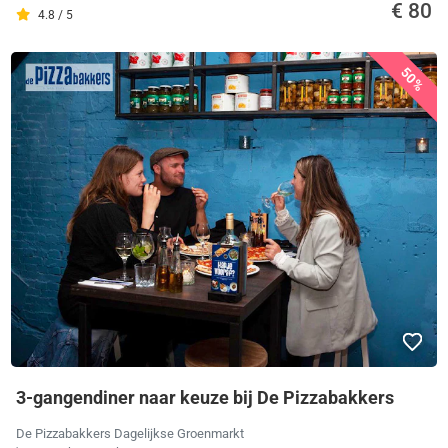
€ 80
4.8 / 5
50%
3-gangendiner naar keuze bij De Pizzabakkers
De Pizzabakkers Dagelijkse Groenmarkt