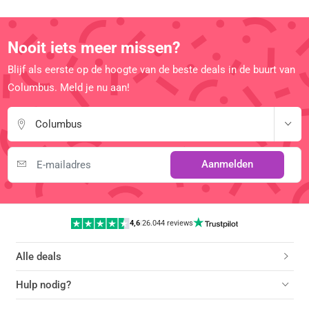
Nooit iets meer missen?
Blijf als eerste op de hoogte van de beste deals in de buurt van
Columbus. Meld je nu aan!
Columbus
Aanmelden
4,6
|
26.044 reviews
Alle deals
Hulp nodig?