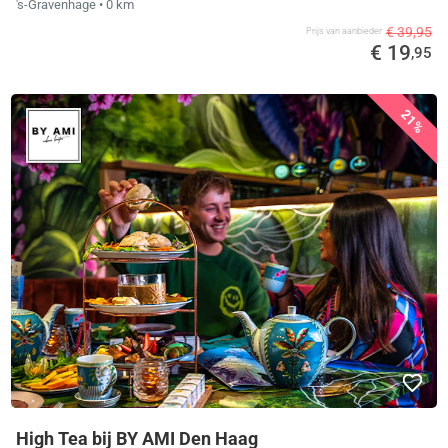
's-Gravenhage
• 0 km
€ 39,95
Prijs van aanbieder
€ 19
,95
21%
High Tea bij BY AMI Den Haag