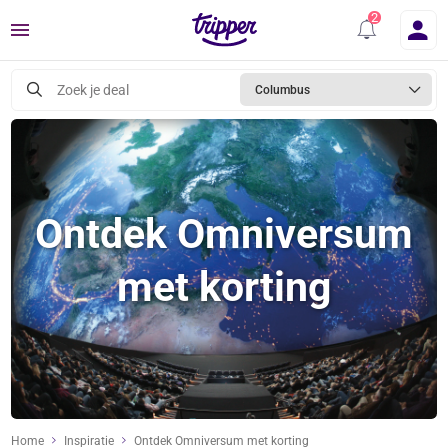
Menu
Zoek je deal
Columbus
Ontdek Omniversum
met korting
Home
Inspiratie
Ontdek Omniversum met korting