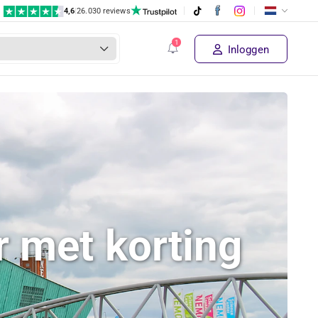
4,6
|
26.030 reviews
Inloggen
 met korting