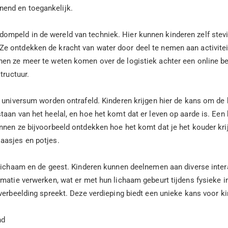
end en toegankelijk.
mpeld in de wereld van techniek. Hier kunnen kinderen zelf stevi
e ontdekken de kracht van water door deel te nemen aan activite
nen ze meer te weten komen over de logistiek achter een online b
tructuur.
et universum worden ontrafeld. Kinderen krijgen hier de kans om 
an van het heelal, en hoe het komt dat er leven op aarde is. Een b
nnen ze bijvoorbeeld ontdekken hoe het komt dat je het kouder kri
aasjes en potjes.
 lichaam en de geest. Kinderen kunnen deelnemen aan diverse inter
rmatie verwerken, wat er met hun lichaam gebeurt tijdens fysieke 
verbeelding spreekt. Deze verdieping biedt een unieke kans voor k
nd