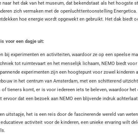
 naar het dak van het museum, dat bekendstaat als het hoogste s
eren zich vermaken met de openluchttentoonstelling Energetica. D
 ontdekken hoe energie wordt opgewekt en gebruikt. Het dak biedt 
 voor een dagje uit:
n bij experimenten en activiteiten, waardoor ze op een speelse ma
hniek tot ruimtevaart en het menselijk lichaam, NEMO biedt voor e
pannende experimenten zijn een hoogtepunt voor zowel kinderen 
bouw in het centrum van Amsterdam, met een schitterend uitzicht 
of tieners komt, er is voor iedereen iets te beleven, waardoor het e
t ervoor dat een bezoek aan NEMO een blijvende indruk achterlaat
uitstapje, het is een reis door de fascinerende wereld van weten
n educatieve activiteit voor de kinderen, een unieke ervaring wilt d
ls.