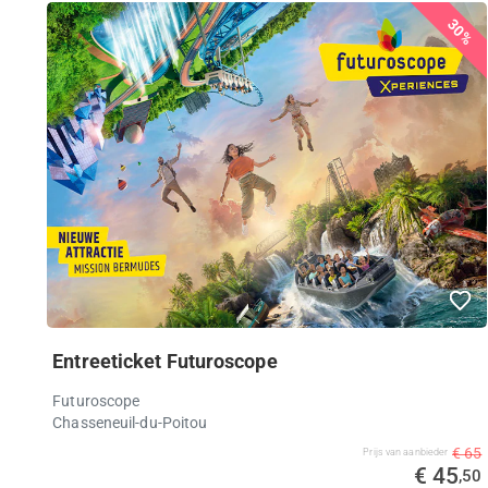
30%
Entreeticket Futuroscope
Futuroscope
Chasseneuil-du-Poitou
€ 65
Prijs van aanbieder
€ 45
,50