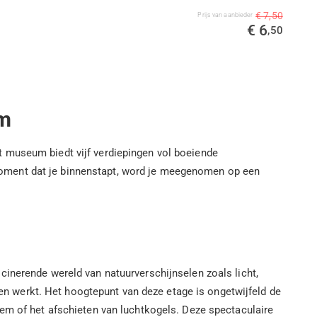
€ 7,50
Prijs van aanbieder
€ 6
,50
um
t museum biedt vijf verdiepingen vol boeiende
moment dat je binnenstapt, word je meegenomen op een
cinerende wereld van natuurverschijnselen zoals licht,
heen werkt. Het hoogtepunt van deze etage is ongetwijfeld de
sem of het afschieten van luchtkogels. Deze spectaculaire