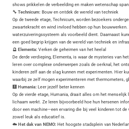
shows prikkelen de verbeelding en maken wetenschap spann
🔧 Technicum:
Bouw en ontdek de wereld van techniek
Op de tweede etage, Technicum, worden bezoekers ondergedo
zwaartekracht en wind invloed hebben op hun bouwwerken. Z
waterzuiveringssysteem als voorbeeld dient. Daarnaast kun
een goed begrip krijgen van de wereld van techniek en infras
🔮 Elementa:
Verken de geheimen van het heelal
De derde verdieping, Elementa, is waar de mysteries van h
leren over complexe onderwerpen zoals de oerknal, het ontsta
kinderen zelf aan de slag kunnen met experimenten. Hier ku
waarbij ze zelf mogen experimenteren met thermometers, gl
🩻 Humania:
Leer jezelf beter kennen
Op de vierde etage, Humania, draait alles om het menselijk
lichaam werkt. Ze leren bijvoorbeeld hoe hun hersenen info
door een machine—een ervaring die bij veel kinderen tot de 
zowel leuk als educatief is.
☁️ Het dak van NEMO:
Het hoogste stadsplein van Nederla