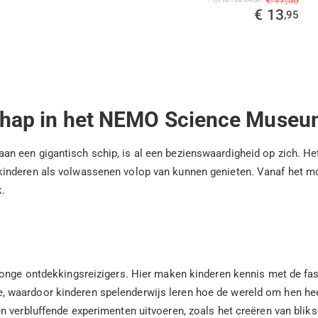
€ 17,50
€ 13
,95
chap in het NEMO Science Muse
n een gigantisch schip, is al een bezienswaardigheid op zich. He
kinderen als volwassenen volop van kunnen genieten. Vanaf het 
.
jonge ontdekkingsreizigers. Hier maken kinderen kennis met de fas
actie, waardoor kinderen spelenderwijs leren hoe de wereld om hen 
n verbluffende experimenten uitvoeren, zoals het creëren van blik