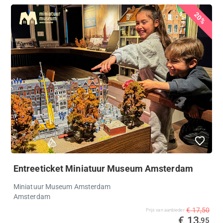
20%
Entreeticket Miniatuur Museum Amsterdam
Miniatuur Museum Amsterdam
Amsterdam
€ 17,50
Prijs van aanbieder
€ 13
,95