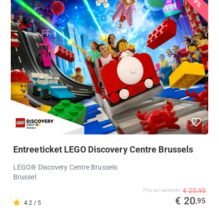
19%
Entreeticket LEGO Discovery Centre Brussels
LEGO® Discovery Centre Brussels
Brussel
€ 25,95
Prijs van aanbieder
€ 20
,95
4.2 / 5