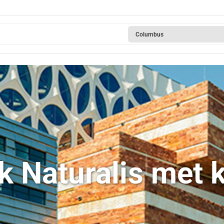
Columbus
k Naturalis met k