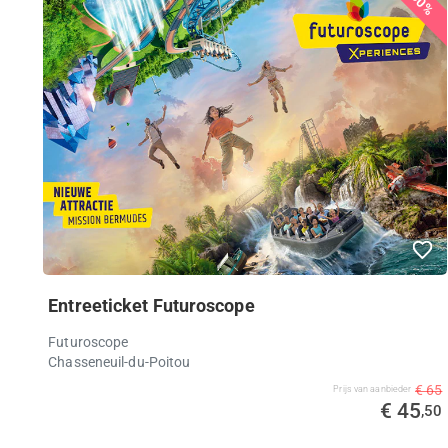
30%
Entreeticket Futuroscope
Futuroscope
Chasseneuil-du-Poitou
€ 65
Prijs van aanbieder
€ 45
,50