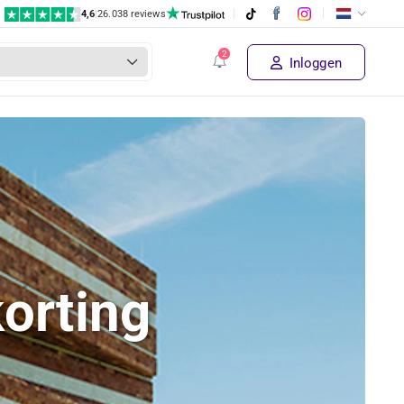
4,6
|
26.038 reviews
Inloggen
orting