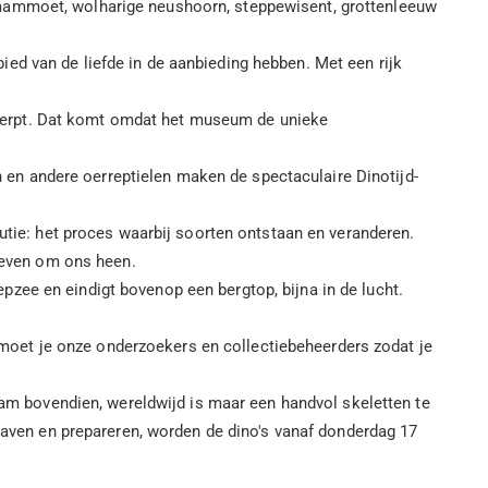
ige mammoet, wolharige neushoorn, steppewisent, grottenleeuw
ebied van de liefde in de aanbieding hebben. Met een rijk
 werpt. Dat komt omdat het museum de unieke
en en andere oerreptielen maken de spectaculaire Dinotijd-
lutie: het proces waarbij soorten ontstaan en veranderen.
 leven om ons heen.
zee en eindigt bovenop een bergtop, bijna in de lucht.
ontmoet je onze onderzoekers en collectiebeheerders zodat je
zaam bovendien, wereldwijd is maar een handvol skeletten te
graven en prepareren, worden de dino's vanaf donderdag 17