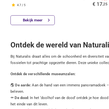
€ 17
,25
4.7 / 5
Bekijk meer
Ontdek de wereld van Naturali
Bij Naturalis draait alles om de schoonheid en diversiteit
fossielen tot prachtige opgezette dieren. Deze unieke colle
Ontdek de verschillende museumzalen:
🌎 De aarde:
Aan de hand van een immens panoramadoek – 5 
beleven.
⚰️ De dood:
In het ‘doolhof van de dood’ ontdek je hoe dood
het einde van dit leven.