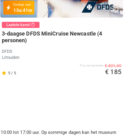
Eindigt over
13u:
41m
Laatste kans! ⏱️
3-daagse DFDS MiniCruise Newcastle (4
personen)
DFDS
IJmuiden
€ 401,60
Prijs van aanbieder
€ 185
5 / 5
n 10:00 tot 17:00 uur. Op sommige dagen kan het museum