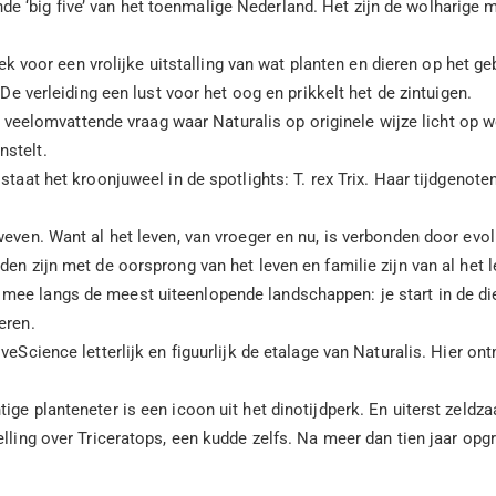
ssende ‘big five’ van het toenmalige Nederland. Het zijn de wolhar
plek voor een vrolijke uitstalling van wat planten en dieren op het g
 De verleiding een lust voor het oog en prikkelt het de zintuigen.
 veelomvattende vraag waar Naturalis op originele wijze licht op
nstelt.
staat het kroonjuweel in de spotlights: T. rex Trix. Haar tijdgenot
weven. Want al het leven, van vroeger en nu, is verbonden door evo
den zijn met de oorsprong van het leven en familie zijn van al het
ee langs de meest uiteenlopende landschappen: je start in de diep
eren.
iveScience letterlijk en figuurlijk de etalage van Naturalis. Hier 
tige planteneter is een icoon uit het dinotijdperk. En uiterst zeld
elling over Triceratops, een kudde zelfs. Na meer dan tien jaar op