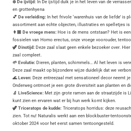
❄️ De ijstijd:
In De ijstijd duik je in het leven van de verra
en grottenhyena
💕 De verleiding:
In het frivole ‘warenhuis van de liefde’ is 
assortiment aan echte objecten, illustraties en spelletjes is
👩🏼 De vroege mens:
Hoe is de mens ontstaan? Het is een
fossielen van Homo erectus, onze vroege voorouder, tentoo
🦖 Dinotijd:
Deze zaal slaat geen enkele bezoeker over. Hier 
zaal compleet.
🌱 Evolutie:
Dieren, planten, schimmels… Al het leven is ver
Deze zaal maakt op bijzondere wijze duidelijk dat we verbon
🌊 Leven:
Deze entreezaal met sensationeel decor neemt je m
Onderweg ontmoet je een grote diversiteit aan planten en di
🔬 LiveScience:
Met zijn grote ramen aan de straatzijde is L
kunt zien en ervaren wat er bij hun werk komt kijken.
🦖 Triceratops de kudde:
Triceratops horridus: deze reusach
zien. Tot nu! Naturalis werkt aan een blockbuster-tentoonst
oktober 2024 voor het eerst samen tentoongesteld.