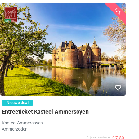
13%
Nieuwe deal
Entreeticket Kasteel Ammersoyen
Kasteel Ammersoyen
Ammerzoden
€ 7,50
Prijs van aanbieder