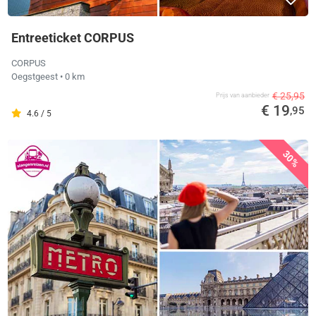
Entreeticket CORPUS
CORPUS
Oegstgeest
• 0 km
€ 25,95
Prijs van aanbieder
€ 19
,95
4.6 / 5
30%