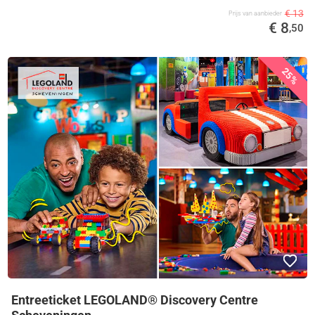
€ 13
Prijs van aanbieder
€ 8
,50
25%
Entreeticket LEGOLAND® Discovery Centre