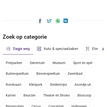
Zoek op categorie
Dagje weg
Auto & speciaalzaken
Eten & D
Pretparken
Dierentuin
Museum
Sport en spel
Buitenspeeltuin
Binnenspeeltuin
Zwembad
Rondvaart
Klimpark
Stedentrips
Avondje uit
Karten
Beurzen
Theater en Shows
Bioscoop
Binnenuitjes
Circus
Concerten
Halloween