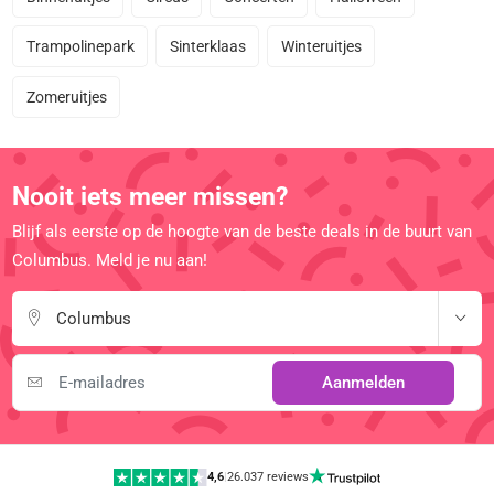
Trampolinepark
Sinterklaas
Winteruitjes
Zomeruitjes
Nooit iets meer missen?
Blijf als eerste op de hoogte van de beste deals in de buurt van
Columbus. Meld je nu aan!
Columbus
Aanmelden
4,6
|
26.037 reviews