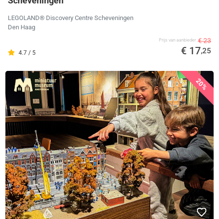
Scheveningen
LEGOLAND® Discovery Centre Scheveningen
Den Haag
€ 23
Prijs van aanbieder
€ 17
,25
4.7 / 5
20%