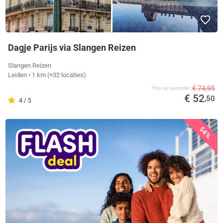
Dagje Parijs via Slangen Reizen
Slangen Reizen
Leiden
• 1 km
(+32 locaties)
€ 74,95
Prijs van aanbieder
€ 52
,50
4 / 5
54%