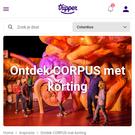
Menu
Zoek je deal
Columbus
Ontdek CORPUS met
korting
Home
Inspiratie
Ontdek CORPUS met korting