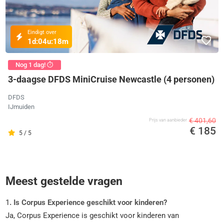
Eindigt over
1d:
04u:
18m
Nog 1 dag! ⏱️
3-daagse DFDS MiniCruise Newcastle (4 personen)
DFDS
IJmuiden
€ 401,60
Prijs van aanbieder
€ 185
5 / 5
Meest gestelde vragen
1
. Is Corpus Experience geschikt voor kinderen?
Ja, Corpus Experience is geschikt voor kinderen van