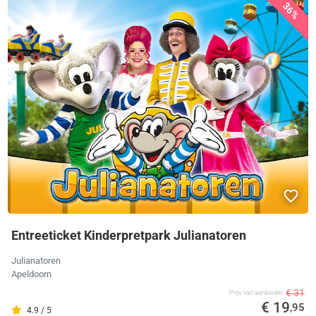
36%
Entreeticket Kinderpretpark Julianatoren
Julianatoren
Apeldoorn
€ 31
Prijs van aanbieder
€ 19
,95
4.9 / 5