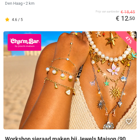
Den Haag
• 2 km
€ 18,45
Prijs van aanbieder
€ 12
,50
4.6 / 5
47%
Workshop sieraad maken bij Jewels Maison (90