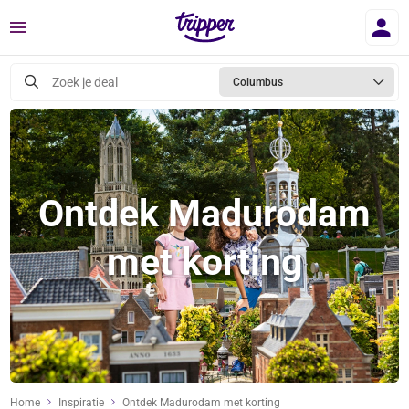
Menu
Zoek je deal
Columbus
Ontdek Madurodam
met korting
Home
Inspiratie
Ontdek Madurodam met korting