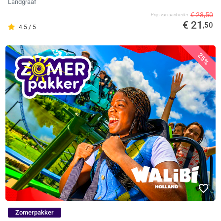
Landgraaf
€ 28,50
Prijs van aanbieder
€ 21
,50
4.5 / 5
25%
Zomerpakker