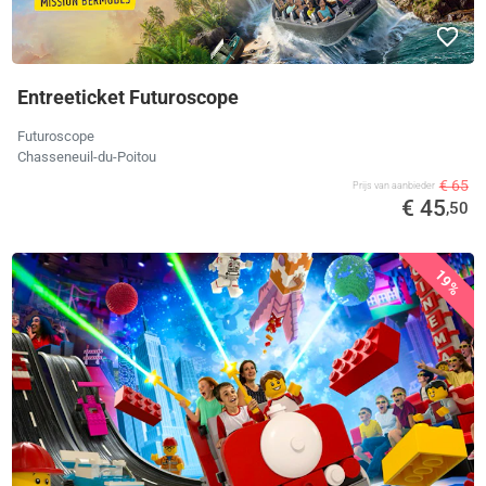
Entreeticket Futuroscope
Futuroscope
Chasseneuil-du-Poitou
€ 65
Prijs van aanbieder
€ 45
,50
19%