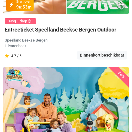
Start over
9u:
53m
Nog 1 dag! ⏱️
Entreeticket Speelland Beekse Bergen Outdoor
Speelland Beekse Bergen
Hilvarenbeek
Binnenkort beschikbaar
4.7 / 5
34%