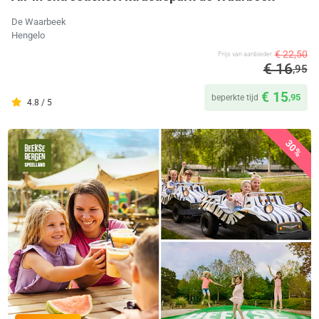
De Waarbeek
Hengelo
€ 22,50
Prijs van aanbieder
€ 16
,95
€ 15
,95
beperkte tijd
4.8 / 5
30%