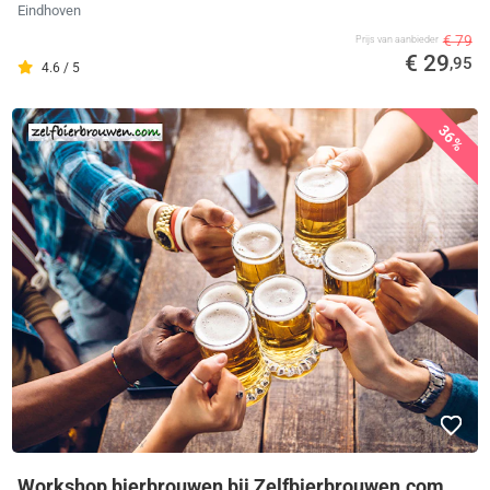
Eindhoven
€ 79
Prijs van aanbieder
€ 29
,95
4.6 / 5
36%
Workshop bierbrouwen bij Zelfbierbrouwen.com