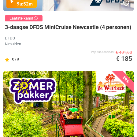
9u:
52m
Laatste kans! ⏱️
3-daagse DFDS MiniCruise Newcastle (4 personen)
DFDS
IJmuiden
€ 401,60
Prijs van aanbieder
€ 185
5 / 5
29%