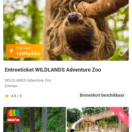
Start over
1d:
09u:
53m
Entreeticket WILDLANDS Adventure Zoo
WILDLANDS Adventure Zoo
Emmen
Binnenkort beschikbaar
4.9 / 5
18%