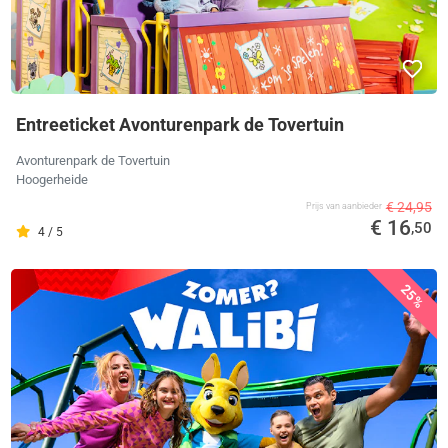
Entreeticket Avonturenpark de Tovertuin
Avonturenpark de Tovertuin
Hoogerheide
€ 24,95
Prijs van aanbieder
€ 16
,50
4 / 5
25%