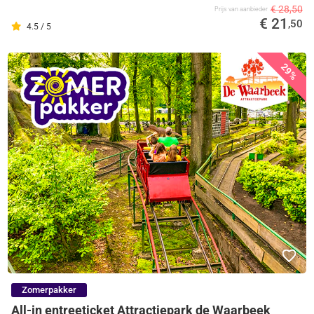
€ 28,50
Prijs van aanbieder
€ 21
,50
4.5 / 5
29%
Zomerpakker
All-in entreeticket Attractiepark de Waarbeek