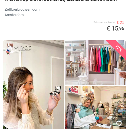
Zelfbierbrouwen.com
Amsterdam
€ 25
Prijs van aanbieder
€ 15
,95
77%