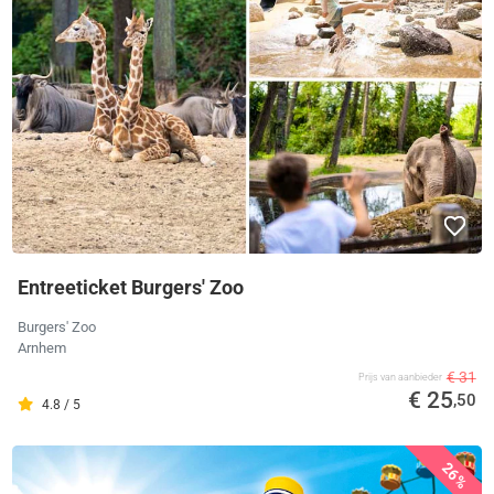
Entreeticket Burgers' Zoo
Burgers' Zoo
Arnhem
€ 31
Prijs van aanbieder
€ 25
,50
4.8 / 5
26%