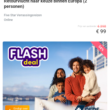
Retourvlucht naar keuze binnen Europa (2
personen)
Five Star Verrassingsreizen
Online
€ 398
Prijs van aanbieder
€ 99
54%
Eindigt over