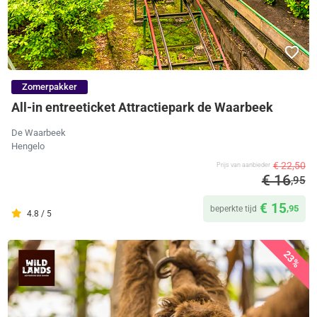
Zomerpakker
All-in entreeticket Attractiepark de Waarbeek
De Waarbeek
Hengelo
€ 22,50
Prijs van aanbieder
€ 16
,95
€ 15
,95
beperkte tijd
4.8 / 5
23%