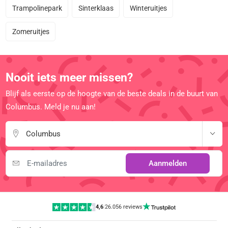
Trampolinepark
Sinterklaas
Winteruitjes
Zomeruitjes
Nooit iets meer missen?
Blijf als eerste op de hoogte van de beste deals in de buurt van
Columbus. Meld je nu aan!
Columbus
Aanmelden
4,6
|
26.056 reviews