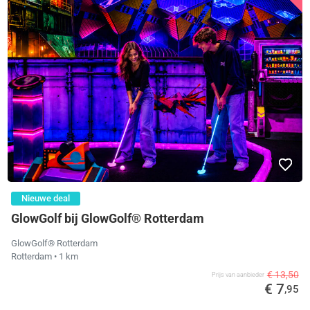
Nieuwe deal
GlowGolf bij GlowGolf® Rotterdam
GlowGolf® Rotterdam
Rotterdam
• 1 km
€ 13,50
Prijs van aanbieder
€ 7
,95