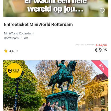
Entreeticket MiniWorld Rotterdam
MiniWorld Rotterdam
Rotterdam
• 1 km
€ 14,90
Prijs van aanbieder
€ 9
,95
4.4 / 5
27%