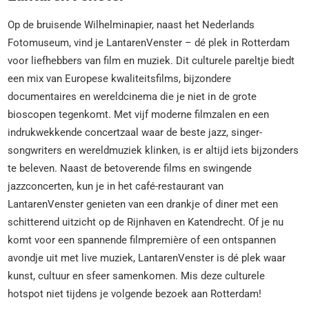
Op de bruisende Wilhelminapier, naast het Nederlands
Fotomuseum, vind je LantarenVenster – dé plek in Rotterdam
voor liefhebbers van film en muziek. Dit culturele pareltje biedt
een mix van Europese kwaliteitsfilms, bijzondere
documentaires en wereldcinema die je niet in de grote
bioscopen tegenkomt. Met vijf moderne filmzalen en een
indrukwekkende concertzaal waar de beste jazz, singer-
songwriters en wereldmuziek klinken, is er altijd iets bijzonders
te beleven. Naast de betoverende films en swingende
jazzconcerten, kun je in het café-restaurant van
LantarenVenster genieten van een drankje of diner met een
schitterend uitzicht op de Rijnhaven en Katendrecht. Of je nu
komt voor een spannende filmpremière of een ontspannen
avondje uit met live muziek, LantarenVenster is dé plek waar
kunst, cultuur en sfeer samenkomen. Mis deze culturele
hotspot niet tijdens je volgende bezoek aan Rotterdam!