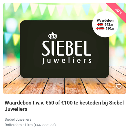
20%
Waardebon t.w.v. €50 of €100 te besteden bij Siebel
Juweliers
Siebel Juweliers
Rotterdam
• 1 km
(+44 locaties)