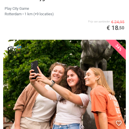
Play City Game
Rotterdam
• 1 km
(+9 locaties)
€ 24,95
Prijs van aanbieder
€ 18
,50
34%