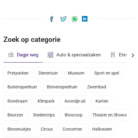
Zoek op categorie
Dagje weg
Auto & speciaalzaken
Eten & D
Pretparken
Dierentuin
Museum
Sport en spel
Buitenspeeltuin
Binnenspeeltuin
Zwembad
Rondvaart
Klimpark
Avondje uit
Karten
Beurzen
Stedentrips
Bioscoop
Theater en Shows
Binnenuitjes
Circus
Concerten
Halloween