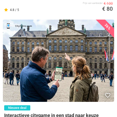
€ 100
Prijs van aanbieder
€ 80
4.8 / 5
26%
Nieuwe deal
Interactieve citygame in een stad naar keuze