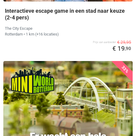
Interactieve escape game in een stad naar keuze
(2-4 pers)
The City Escape
Rotterdam
• 1 km
(+16 locaties)
€ 29,95
Prijs van aanbieder
€ 19
,90
33%