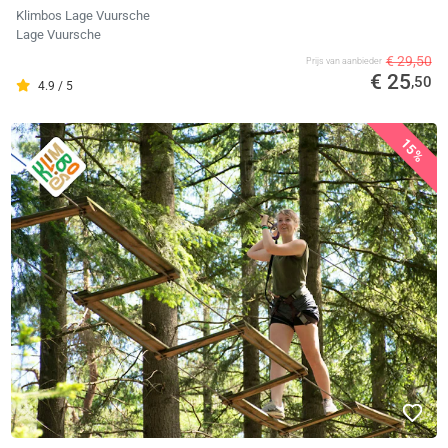
Klimbos Lage Vuursche
Lage Vuursche
€ 29,50
Prijs van aanbieder
€ 25
,50
4.9 / 5
15%