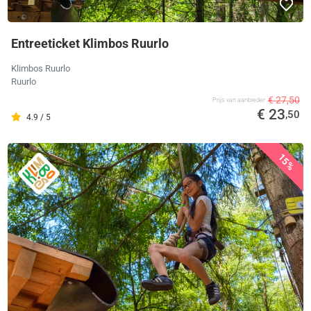
Entreeticket Klimbos Ruurlo
Klimbos Ruurlo
Ruurlo
€ 27,50
Prijs van aanbieder
€ 23
,50
4.9 / 5
15%