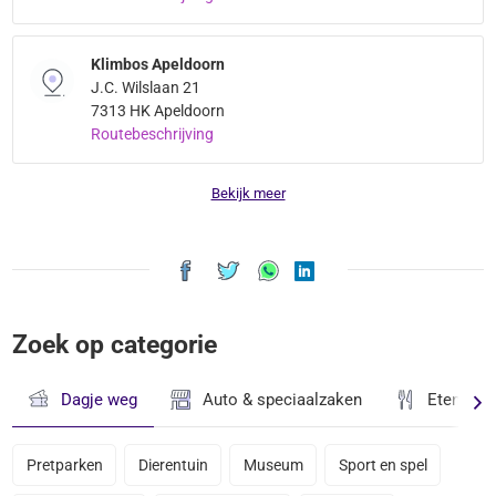
Klimbos Apeldoorn
J.C. Wilslaan 21
7313 HK Apeldoorn
Routebeschrijving
Bekijk meer
Zoek op categorie
Dagje weg
Auto & speciaalzaken
Eten & D
Pretparken
Dierentuin
Museum
Sport en spel