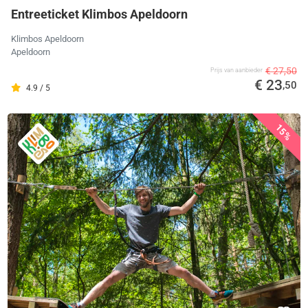
Entreeticket Klimbos Apeldoorn
Klimbos Apeldoorn
Apeldoorn
€ 27,50
Prijs van aanbieder
€ 23
,50
4.9 / 5
15%