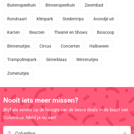
Buitenspeeltuin
Binnenspeeltuin
Zwembad
Rondvaart
Klimpark
Stedentrips
Avondje uit
Karten
Beurzen
Theater en Shows
Bioscoop
Binnenuitjes
Circus
Concerten
Halloween
Trampolinepark
Sinterklaas
Winteruitjes
Zomeruitjes
Nooit iets meer missen?
Blijf als eerste op de hoogte van de beste deals in de buurt van
Columbus. Meld je nu aan!
Columbus