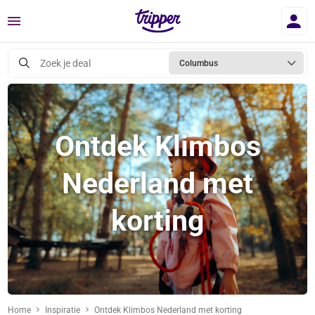
Menu
Zoek je deal
Columbus
Ontdek Klimbos
Nederland met
korting
Home
Inspiratie
Ontdek Klimbos Nederland met korting