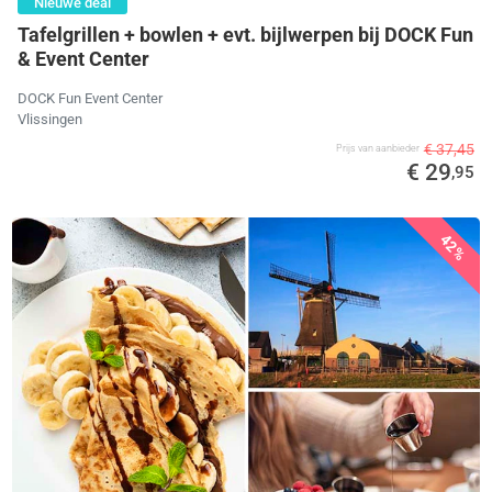
Nieuwe deal
Tafelgrillen + bowlen + evt. bijlwerpen bij DOCK Fun
& Event Center
DOCK Fun Event Center
Vlissingen
€ 37,45
Prijs van aanbieder
€ 29
,95
42%