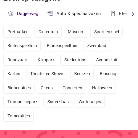
Dagje weg
Auto & speciaalzaken
Eten & D
Pretparken
Dierentuin
Museum
Sport en spel
Buitenspeeltuin
Binnenspeeltuin
Zwembad
Rondvaart
Klimpark
Stedentrips
Avondje uit
Karten
Theater en Shows
Beurzen
Bioscoop
Binnenuitjes
Circus
Concerten
Halloween
Trampolinepark
Sinterklaas
Winteruitjes
Zomeruitjes