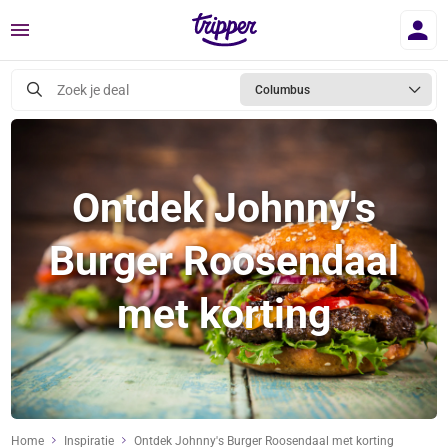
Menu
Zoek je deal
Columbus
Ontdek Johnny's
Burger Roosendaal
met korting
Home
Inspiratie
Ontdek Johnny's Burger Roosendaal met korting