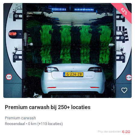
62%
Premium carwash bij 250+ locaties
Premium carwash
Roosendaal
• 0 km
(+113 locaties)
€ 20
Prijs van aanbieder