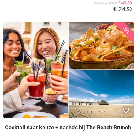
€ 49,50
Prijs van aanbieder
€ 24
,50
29%
Cocktail naar keuze + nacho's bij The Beach Brunch