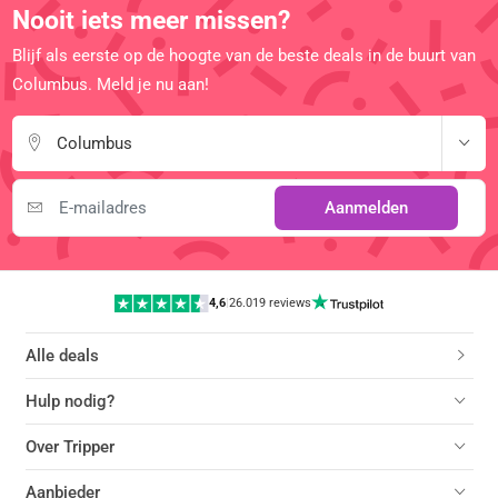
Nooit iets meer missen?
Blijf als eerste op de hoogte van de beste deals in de buurt van
Columbus. Meld je nu aan!
Columbus
Aanmelden
4,6
|
26.019 reviews
Alle deals
Hulp nodig?
Over Tripper
Aanbieder