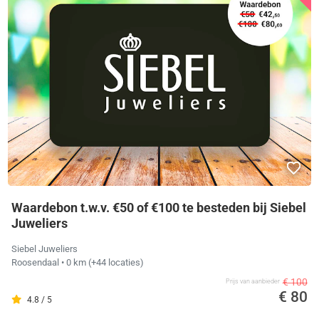
Waardebon t.w.v. €50 of €100 te besteden bij Siebel
Juweliers
Siebel Juweliers
Roosendaal
• 0 km
(+44 locaties)
€ 100
Prijs van aanbieder
€ 80
4.8 / 5