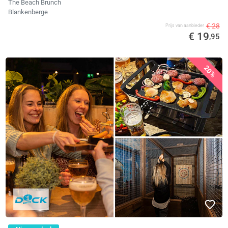
The Beach Brunch
Blankenberge
€ 28
Prijs van aanbieder
€ 19
,95
20%