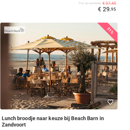
€ 37,45
Prijs van aanbieder
€ 29
,95
31%
Lunch broodje naar keuze bij Beach Barn in
Zandvoort