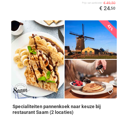
€ 49,50
Prijs van aanbieder
€ 24
,50
42%
Specialiteiten pannenkoek naar keuze bij
restaurant Saam (2 locaties)