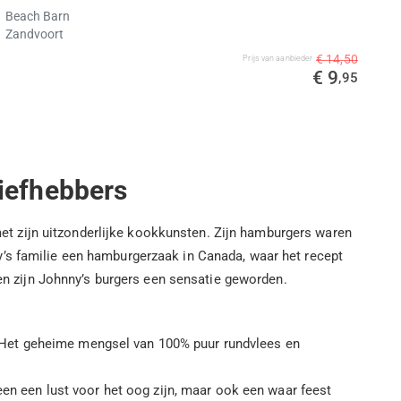
Beach Barn
Zandvoort
€ 14,50
Prijs van aanbieder
€ 9
,95
iefhebbers
 met zijn uitzonderlijke kookkunsten. Zijn hamburgers waren
y’s familie een hamburgerzaak in Canada, waar het recept
ien zijn Johnny’s burgers een sensatie geworden.
. Het geheime mengsel van 100% puur rundvlees en
.
een een lust voor het oog zijn, maar ook een waar feest