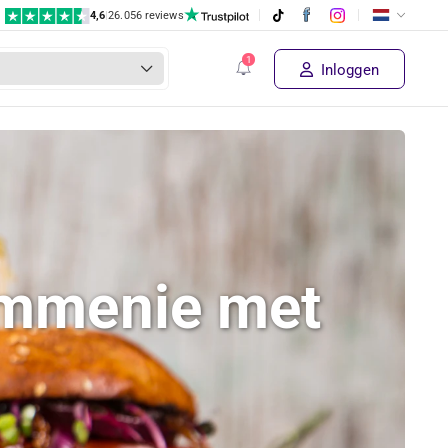
4,6
|
26.056 reviews
Inloggen
ommenie met