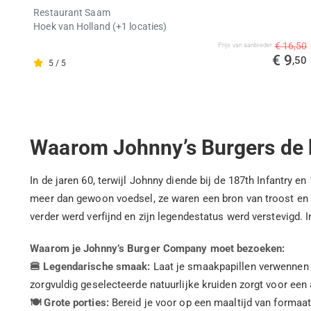
Restaurant Saam
Hoek van Holland
(+1 locaties)
€ 16,50
Prijs van aanbieder
€ 9
,50
5 / 5
Waarom Johnny’s Burgers de b
In de jaren 60, terwijl Johnny diende bij de 187th Infantry 
meer dan gewoon voedsel, ze waren een bron van troost en e
verder werd verfijnd en zijn legendestatus werd verstevigd. 
Waarom je Johnny’s Burger Company moet bezoeken:
🍔 Legendarische smaak:
Laat je smaakpapillen verwennen 
zorgvuldig geselecteerde natuurlijke kruiden zorgt voor ee
🍽️ Grote porties:
Bereid je voor op een maaltijd van formaat