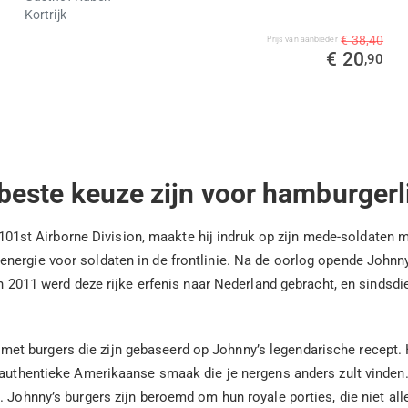
Kortrijk
€ 38,40
Prijs van aanbieder
€ 20
,90
este keuze zijn voor hamburgerl
en 101st Airborne Division, maakte hij indruk op zijn mede-soldaten
nergie voor soldaten in de frontlinie. Na de oorlog opende Johnn
In 2011 werd deze rijke erfenis naar Nederland gebracht, en sindsd
met burgers die zijn gebaseerd op Johnny’s legendarische recept
n authentieke Amerikaanse smaak die je nergens anders zult vinden
. Johnny’s burgers zijn beroemd om hun royale porties, die niet all