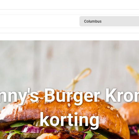
Columbus
nny's Burger Kr
korting