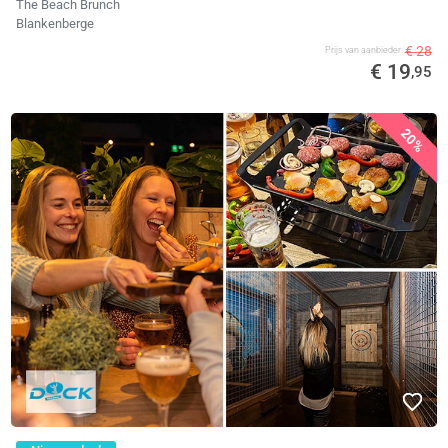
The Beach Brunch
Blankenberge
€ 28
Prijs van aanbieder
€ 19
,95
20%