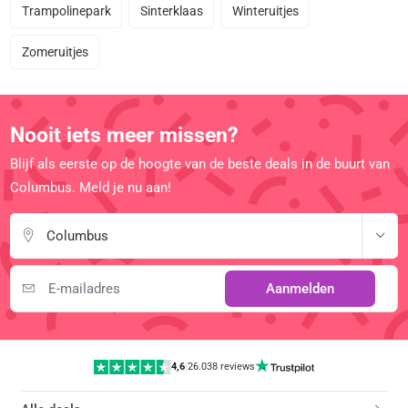
Trampolinepark
Sinterklaas
Winteruitjes
Zomeruitjes
Nooit iets meer missen?
Blijf als eerste op de hoogte van de beste deals in de buurt van
Columbus. Meld je nu aan!
Columbus
Aanmelden
4,6
|
26.038 reviews