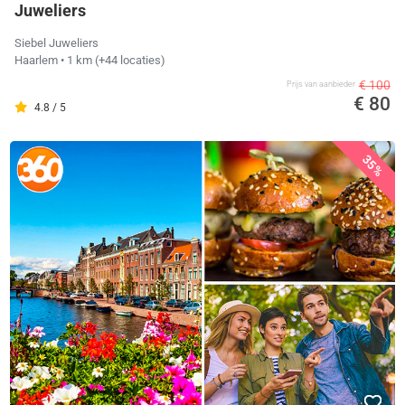
Juweliers
Siebel Juweliers
Haarlem
• 1 km
(+44 locaties)
€ 100
Prijs van aanbieder
€ 80
4.8 / 5
35%