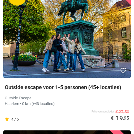
Outside escape voor 1-5 personen (45+ locaties)
Outside Escape
Haarlem
• 0 km
(+43 locaties)
€ 27,50
Prijs van aanbieder
€ 19
,95
4 / 5