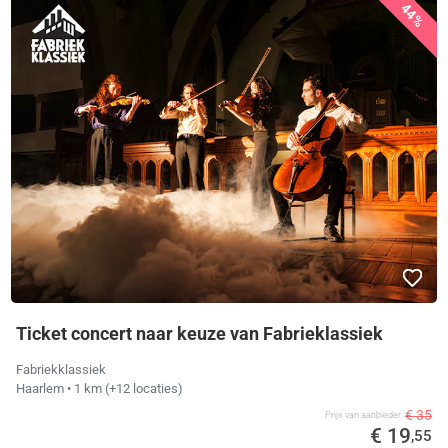
44%
Ticket concert naar keuze van Fabrieklassiek
Fabriekklassiek
Haarlem
• 1 km
(+12 locaties)
€ 35
Prijs van aanbieder
€ 19
,55