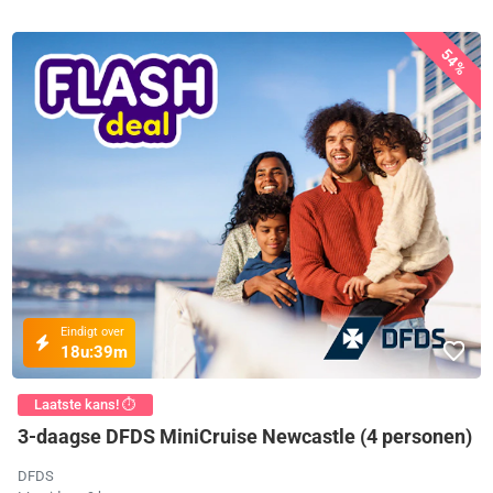
54%
Eindigt over
18u:
39m
Laatste kans! ⏱️
3-daagse DFDS MiniCruise Newcastle (4 personen)
DFDS