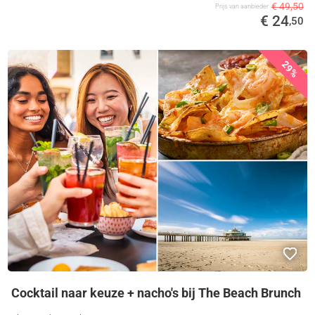
€ 49,50
Prijs van aanbieder
€ 24
,50
29%
Cocktail naar keuze + nacho's bij The Beach Brunch