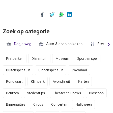
Zoek op categorie
Dagje weg
Auto & speciaalzaken
Eten & D
Pretparken
Dierentuin
Museum
Sport en spel
Buitenspeeltuin
Binnenspeeltuin
Zwembad
Rondvaart
Klimpark
Avondje uit
Karten
Beurzen
Stedentrips
Theater en Shows
Bioscoop
Binnenuitjes
Circus
Concerten
Halloween