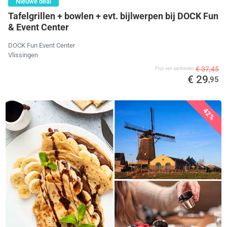
Nieuwe deal
Tafelgrillen + bowlen + evt. bijlwerpen bij DOCK Fun
& Event Center
DOCK Fun Event Center
Vlissingen
€ 37,45
Prijs van aanbieder
€ 29
,95
42%