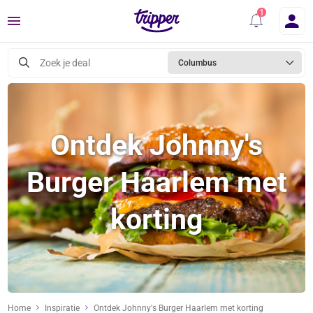
Menu
Zoek je deal
Columbus
Ontdek Johnny's
Burger Haarlem met
korting
Home
Inspiratie
Ontdek Johnny's Burger Haarlem met korting