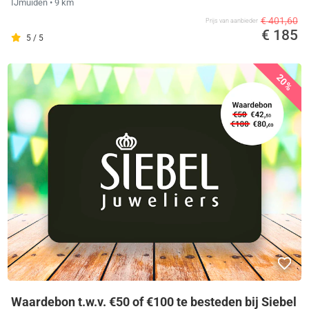
IJmuiden
• 9 km
€ 401,60
Prijs van aanbieder
€ 185
5 / 5
20%
Waardebon t.w.v. €50 of €100 te besteden bij Siebel