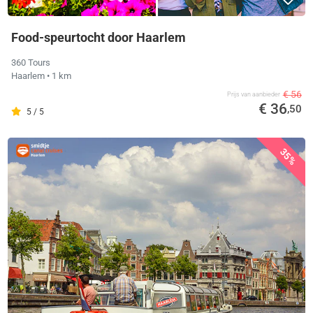
Food-speurtocht door Haarlem
360 Tours
Haarlem
• 1 km
€ 56
Prijs van aanbieder
€ 36
,50
5 / 5
35%