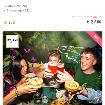
BY AMI Den Haag
's-Gravenhage
• 0 km
€ 34,95
Prijs van aanbieder
€ 27
,50
5 / 5
28%