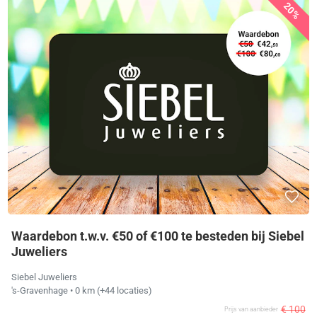
20%
Waardebon t.w.v. €50 of €100 te besteden bij Siebel
Juweliers
Siebel Juweliers
's-Gravenhage
• 0 km
(+44 locaties)
€ 100
Prijs van aanbieder