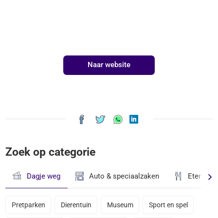
Naar website
Zoek op categorie
Dagje weg
Auto & speciaalzaken
Eten & D
Pretparken
Dierentuin
Museum
Sport en spel