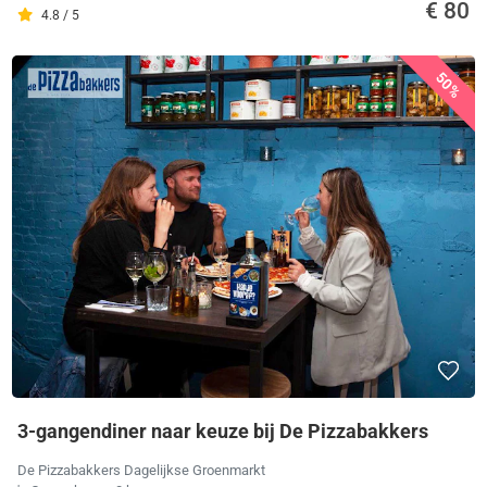
€ 80
4.8 / 5
50%
3-gangendiner naar keuze bij De Pizzabakkers
De Pizzabakkers Dagelijkse Groenmarkt