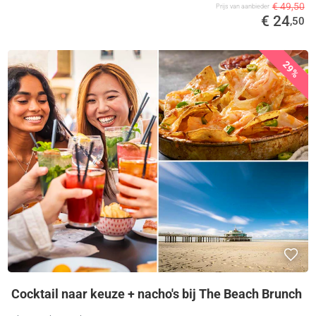
€ 49,50
Prijs van aanbieder
€ 24
,50
29%
Cocktail naar keuze + nacho's bij The Beach Brunch