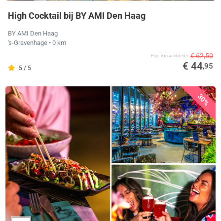
High Cocktail bij BY AMI Den Haag
BY AMI Den Haag
's-Gravenhage
• 0 km
€ 62,50
Prijs van aanbieder
€ 44
,95
5 / 5
30%