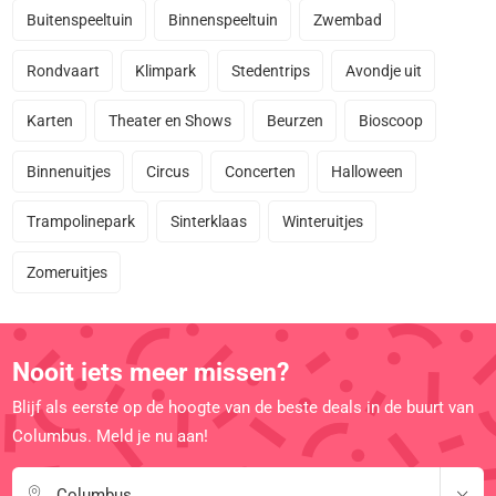
Buitenspeeltuin
Binnenspeeltuin
Zwembad
Rondvaart
Klimpark
Stedentrips
Avondje uit
Karten
Theater en Shows
Beurzen
Bioscoop
Binnenuitjes
Circus
Concerten
Halloween
Trampolinepark
Sinterklaas
Winteruitjes
Zomeruitjes
Nooit iets meer missen?
Blijf als eerste op de hoogte van de beste deals in de buurt van
Columbus. Meld je nu aan!
Columbus