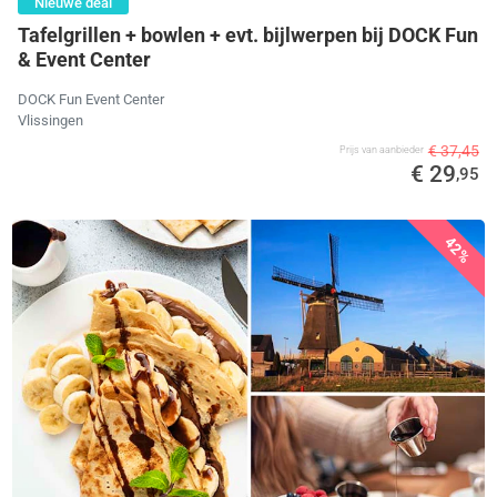
Nieuwe deal
Tafelgrillen + bowlen + evt. bijlwerpen bij DOCK Fun
& Event Center
DOCK Fun Event Center
Vlissingen
€ 37,45
Prijs van aanbieder
€ 29
,95
42%