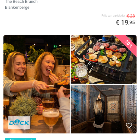
The Beach Brunch
Blankenberge
€ 28
Prijs van aanbieder
€ 19
,95
20%