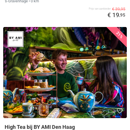
's-Gravenhage
• 0 km
€ 39,95
Prijs van aanbieder
€ 19
,95
21%
High Tea bij BY AMI Den Haag