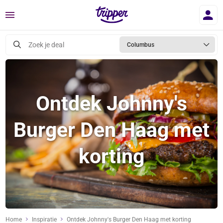
Menu
Zoek je deal
Columbus
Ontdek Johnny's
Burger Den Haag met
korting
Home
Inspiratie
Ontdek Johnny's Burger Den Haag met korting