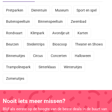
Pretparken
Dierentuin
Museum
Sport en spel
Buitenspeeltuin
Binnenspeeltuin
Zwembad
Rondvaart
Klimpark
Avondje uit
Karten
Beurzen
Stedentrips
Bioscoop
Theater en Shows
Binnenuitjes
Circus
Concerten
Halloween
Trampolinepark
Sinterklaas
Winteruitjes
Zomeruitjes
Nooit iets meer missen?
Blijf als eerste op de hoogte van de beste deals in de buurt van