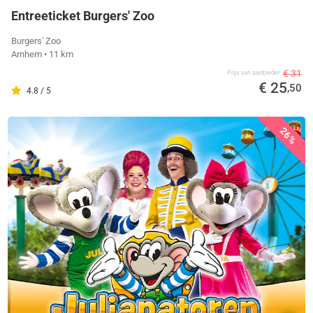
Entreeticket Burgers' Zoo
Burgers' Zoo
Arnhem
• 11 km
€ 31
Prijs van aanbieder
€ 25
,50
4.8 / 5
26%