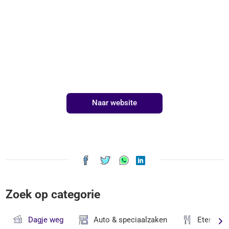
Naar website
Zoek op categorie
Dagje weg
Auto & speciaalzaken
Eten & D