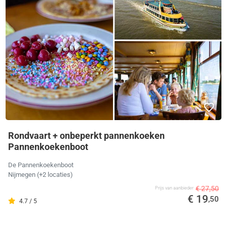
Rondvaart + onbeperkt pannenkoeken
Pannenkoekenboot
De Pannenkoekenboot
Nijmegen
(+2 locaties)
€ 27,50
Prijs van aanbieder
€ 19
,50
4.7 / 5