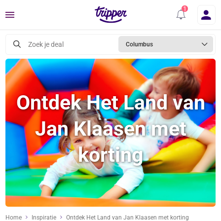
Menu
Zoek je deal
Columbus
Ontdek Het Land van
Jan Klaasen met
korting
Home
Inspiratie
Ontdek Het Land van Jan Klaasen met korting