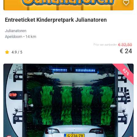
Entreeticket Kinderpretpark Julianatoren
Julianatoren
Apeldoorn
• 14 km
€ 32,50
Prijs van aanbieder
€ 24
4.9 / 5
62%