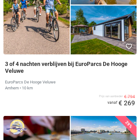
3 of 4 nachten verblijven bij EuroParcs De Hooge
Veluwe
EuroParcs De Hooge Veluwe
Arnhem
• 10 km
€ 794
Prijs van aanbieder
€ 269
vanaf
29%