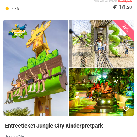
€ 24,95
Prijs van aanbieder
€ 16
,50
4 / 5
20%
Entreeticket Jungle City Kinderpretpark
Jungle City