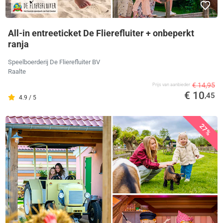
All-in entreeticket De Flierefluiter + onbeperkt
ranja
Speelboerderij De Flierefluiter BV
Raalte
€ 14,95
Prijs van aanbieder
€ 10
,45
4.9 / 5
27%