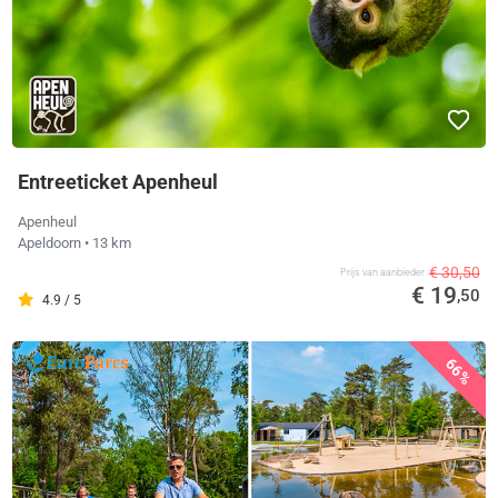
Entreeticket Apenheul
Apenheul
Apeldoorn
• 13 km
€ 30,50
Prijs van aanbieder
€ 19
,50
4.9 / 5
66%