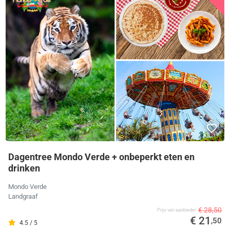
Dagentree Mondo Verde + onbeperkt eten en
drinken
Mondo Verde
Landgraaf
€ 28,50
Prijs van aanbieder
€ 21
,50
4.5 / 5