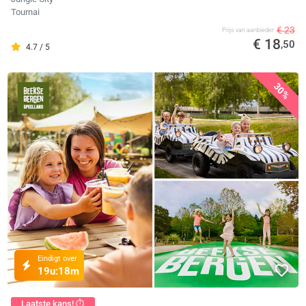
Tournai
€ 23
Prijs van aanbieder
€ 18
,50
4.7 / 5
30%
Eindigt over
19u:
18m
Laatste kans! ⏱️