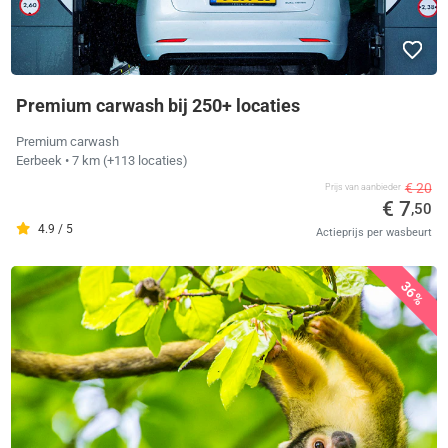
Premium carwash bij 250+ locaties
Premium carwash
Eerbeek
• 7 km
(+113 locaties)
€ 20
Prijs van aanbieder
€ 7
,50
4.9 / 5
Actieprijs per wasbeurt
36%