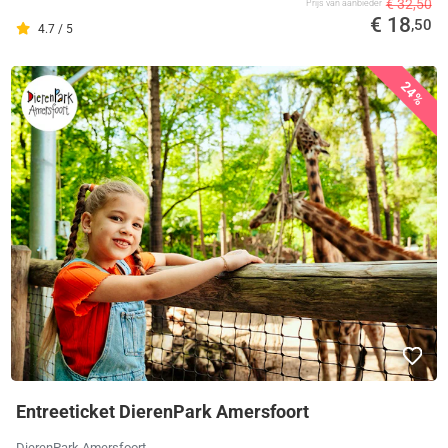
€ 32,50
Prijs van aanbieder
€ 18
,50
4.7 / 5
24%
Entreeticket DierenPark Amersfoort
DierenPark Amersfoort