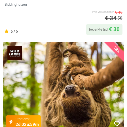
Biddinghuizen
€ 46
Prijs van aanbieder
€ 34
,50
€ 30
beperkte tijd
5 / 5
23%
Start over
2d:
02u:
59m