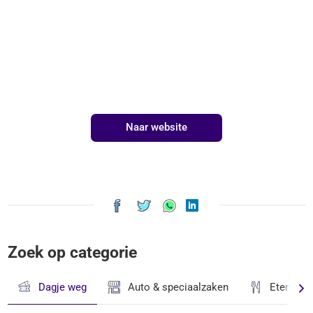
Naar website
Zoek op categorie
Dagje weg
Auto & speciaalzaken
Eten & D