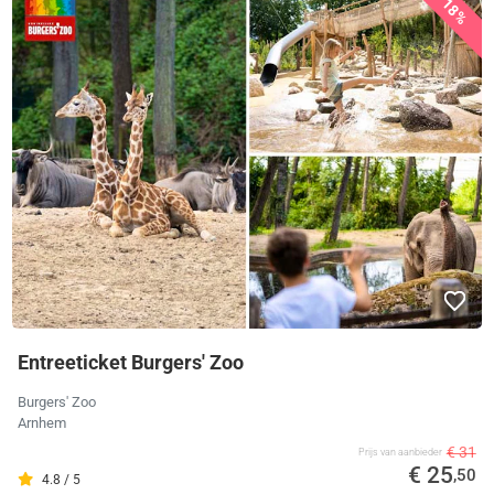
18%
Entreeticket Burgers' Zoo
Burgers' Zoo
Arnhem
€ 31
Prijs van aanbieder
€ 25
,50
4.8 / 5