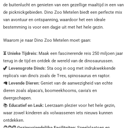
de buitenlucht en genieten van een gezellige maaltijd in een van
de picknickgebieden. Dino Zoo Metelen biedt een perfecte mix
van avontuur en ontspanning, waardoor het een ideale
bestemming is voor een dagje uit met het hele gezin.
Waarom je naar Dino Zoo Metelen moet gaan:
⏳ Unieke Tijdreis:
Maak een fascinerende reis 250 miljoen jaar
terug in de tijd en ontdek de wereld van de dinosaurussen.
🦖
Levensgrote Dino's:
Sta oog in oog met indrukwekkende
replica's van dino's zoals de T-rex, spinosaurus en raptor.
🦙
Levende Dieren:
Geniet van de aanwezigheid van echte
dieren zoals alpaca's, boomeekhoorns, cavia's en
dwergschapen.
📚
Educatief en Leuk:
Leerzaam plezier voor het hele gezin,
waar zowel kinderen als volwassenen iets nieuws kunnen
ontdekken.
🧑‍🧑‍🧒
Gezinsvriendelijke Faciliteiten:
Speelplaatsen en