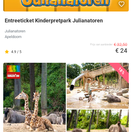
Entreeticket Kinderpretpark Julianatoren
Julianatoren
Apeldoorn
€ 32,50
Prijs van aanbieder
€ 24
4.9 / 5
18%