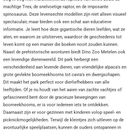
machtige T-rex, de snelvoetige raptor, en de imposante
spinosaurus. Deze levensechte modellen zijn niet alleen visueel
spectaculair, maar bieden ook een schat aan educatieve
informatie. Je leert hoe deze gigantische dieren leefden, wat ze
aten, en waarom ze uitstierven, waardoor de geschiedenis tot
leven komt op een manier die boeken nooit zouden kunnen.
Naast de prehistorische avonturen biedt Dino Zoo Metelen ook
een levendige dierenwereld. Dit park herbergt een
verscheidenheid aan levende dieren, van vriendelijke alpaca's en
grote gevlekte boomeekhoorns tot cavia's en dwergschapen.
Dit maakt het park perfect voor dierliefhebbers van alle
leeftijden. Of je nu houdt van het aaien van zachte vachtjes of
gefascineerd bent door de gracieuze bewegingen van
boomeekhoorns, er is voor iedereen iets te ontdekken.
Daarnaast zijn er voor gezinnen met kinderen volop speel- en
picknickmogelijkheden. Terwijl de kleintjes zich uitleven op de
avontuurlijke speelplaatsen, kunnen de ouders ontspannen in