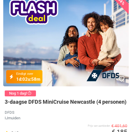
54%
Eindigt over
1d:
02u:
58m
Nog 1 dag! ⏱️
3-daagse DFDS MiniCruise Newcastle (4 personen)
DFDS
IJmuiden
€ 401,60
Prijs van aanbieder