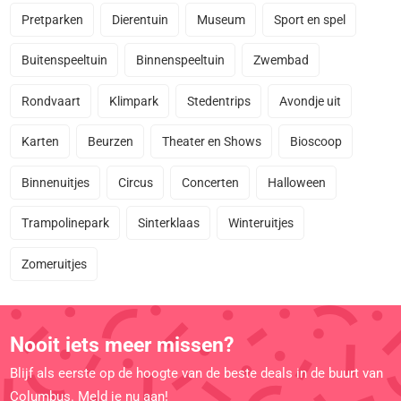
Pretparken
Dierentuin
Museum
Sport en spel
Buitenspeeltuin
Binnenspeeltuin
Zwembad
Rondvaart
Klimpark
Stedentrips
Avondje uit
Karten
Beurzen
Theater en Shows
Bioscoop
Binnenuitjes
Circus
Concerten
Halloween
Trampolinepark
Sinterklaas
Winteruitjes
Zomeruitjes
Nooit iets meer missen?
Blijf als eerste op de hoogte van de beste deals in de buurt van
Columbus. Meld je nu aan!