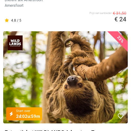
Amersfoort
€ 31,50
Prijs van aanbieder
€ 24
4.8 / 5
23%
Start over
2d:
02u:
59m