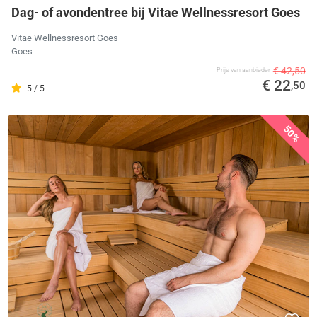
Dag- of avondentree bij Vitae Wellnessresort Goes
Vitae Wellnessresort Goes
Goes
€ 42,50
Prijs van aanbieder
€ 22
,50
5 / 5
50%