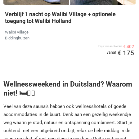
Verblijf 1 nacht op Walibi Village + optionele
toegang tot Walibi Holland
Walibi Village
Biddinghuizen
€ 402
Prijs van aanbieder
€ 175
vanaf
Wellnessweekend in Duitsland? Waarom
niet! 🛏️🧖‍♀️
Veel van deze sauna’s hebben ook wellnesshotels of goede
accommodaties in de buurt. Denk aan een gezellig weekendje
weg waarin je stad, natuur en ontspanning combineert. Start je
ochtend met een uitgebreid ontbijt, relax de hele middag in de
sauna en sluit af met een diner in een knus Duits restaurant.