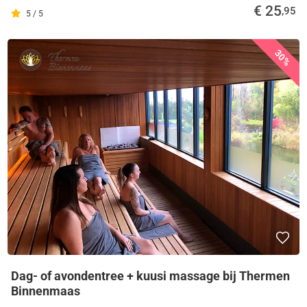
€ 25
,95
5 / 5
30%
Dag- of avondentree + kuusi massage bij Thermen
Binnenmaas