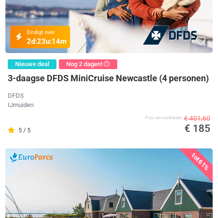
Eindigt over
2d:
23u:
14m
Nieuwe deal
Nog 2 dagen! ⏱️
3-daagse DFDS MiniCruise Newcastle (4 personen)
DFDS
IJmuiden
€ 401,60
Prijs van aanbieder
€ 185
5 / 5
tot
61%