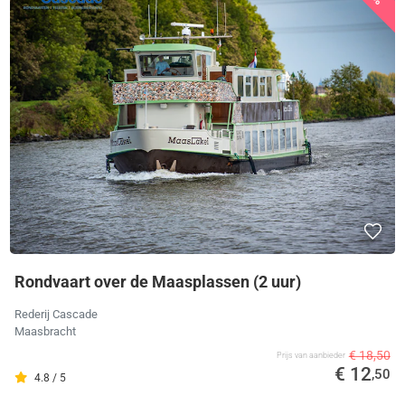
Rondvaart over de Maasplassen (2 uur)
Rederij Cascade
Maasbracht
€ 18,50
Prijs van aanbieder
€ 12
,50
4.8 / 5