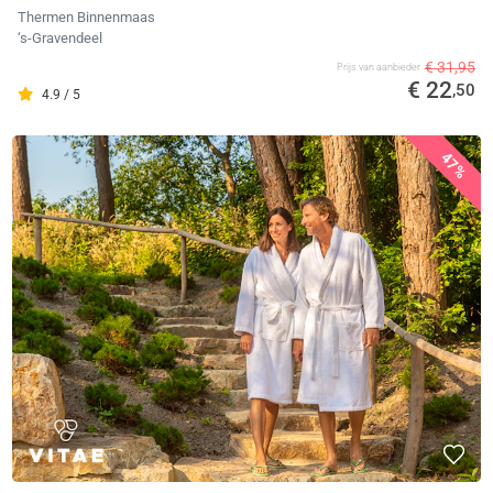
Thermen Binnenmaas
‘s-Gravendeel
€ 31,95
Prijs van aanbieder
€ 22
,50
4.9 / 5
47%