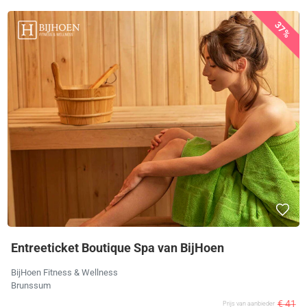
37%
Entreeticket Boutique Spa van BijHoen
BijHoen Fitness & Wellness
Brunssum
€ 41
Prijs van aanbieder