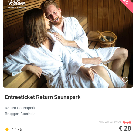
22%
Entreeticket Return Saunapark
Return Saunapark
Brüggen-Boerholz
€ 36
Prijs van aanbieder
€ 28
4.6 / 5