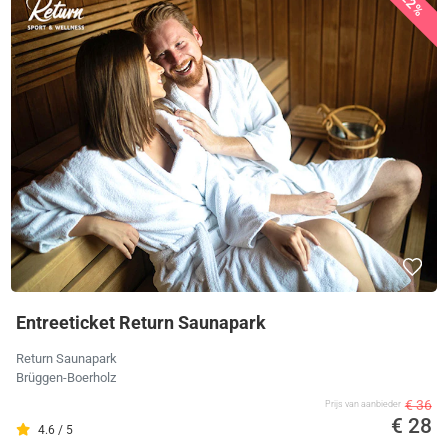
22%
Entreeticket Return Saunapark
Return Saunapark
Brüggen-Boerholz
€ 36
Prijs van aanbieder
€ 28
4.6 / 5