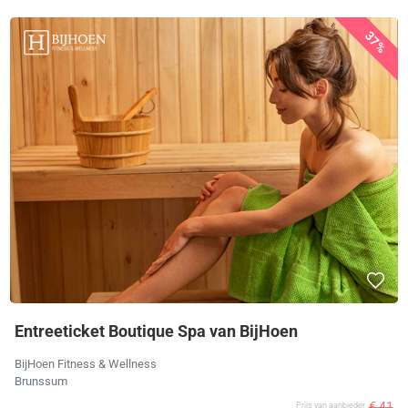
37%
Entreeticket Boutique Spa van BijHoen
BijHoen Fitness & Wellness
Brunssum
€ 41
Prijs van aanbieder