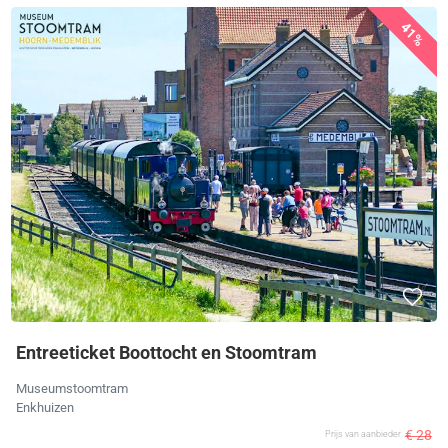
41%
Entreeticket Boottocht en Stoomtram
Museumstoomtram
Enkhuizen
€ 28
Prijs van aanbieder