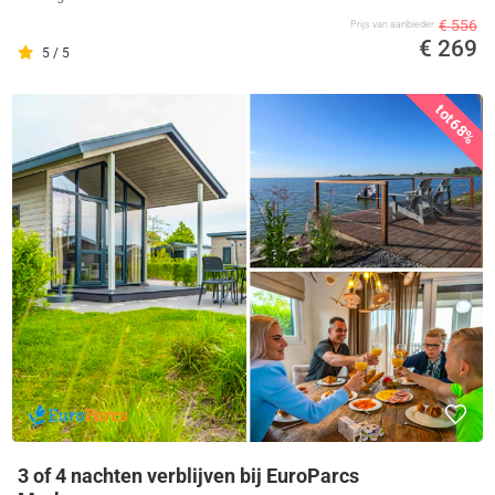
€ 556
Prijs van aanbieder
€ 269
5 / 5
tot
68%
3 of 4 nachten verblijven bij EuroParcs