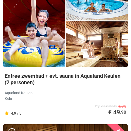
Entree zwembad + evt. sauna in Aqualand Keulen
(2 personen)
Aqualand Keulen
Köln
€ 75
Prijs van aanbieder
€ 49
,90
4.9 / 5