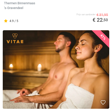
Thermen Binnenmaas
‘s-Gravendeel
€ 31,95
Prijs van aanbieder
€ 22
,50
4.9 / 5
47%