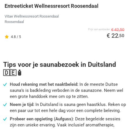
Entreeticket Wellnessresort Roosendaal
Vitae Wellnessresort Roosendaal
Roosendaal
€ 42,50
Prijs van aanbieder
€ 22
,50
4.8 / 5
Tips voor je saunabezoek in Duitsland
🇩🇪🧴
Houd rekening met het naaktbeleid:
In de meeste Duitse
sauna’s is badkleding verboden in de saunazone. Neem wel
een grote handdoek mee om op te zitten.
Neem je tijd:
In Duitsland is sauna geen haastklus. Reken op
een paar uur tot een hele dag voor een complete beleving.
Probeer een opgieting (Aufguss)
: Deze begeleide sessies
zijn een unieke ervaring. Vaak inclusief aromatherapie,