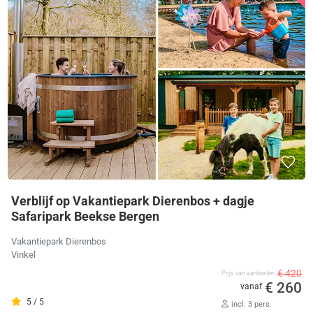
Verblijf op Vakantiepark Dierenbos + dagje
Safaripark Beekse Bergen
Vakantiepark Dierenbos
Vinkel
€ 420
Prijs van aanbieder
€ 260
vanaf
5 / 5
incl. 3 pers.