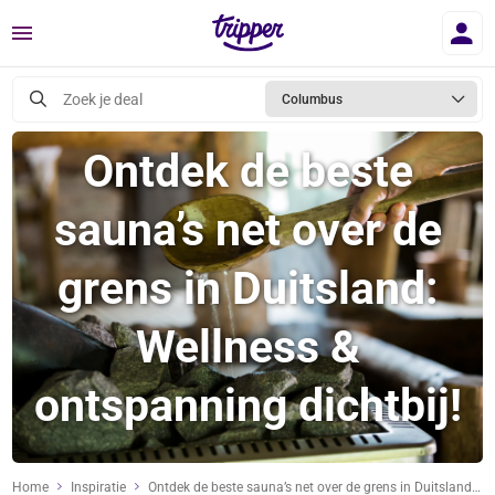
Menu
Zoek je deal
Columbus
Ontdek de beste
sauna’s net over de
grens in Duitsland:
Wellness &
ontspanning dichtbij!
Home
Inspiratie
Ontdek de beste sauna’s net over de grens in Duitsland: Wellness & ontspanning dichtbij!