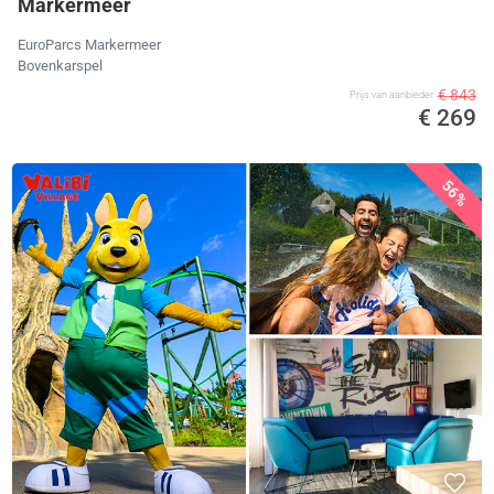
Markermeer
EuroParcs Markermeer
Bovenkarspel
€ 843
Prijs van aanbieder
€ 269
56%