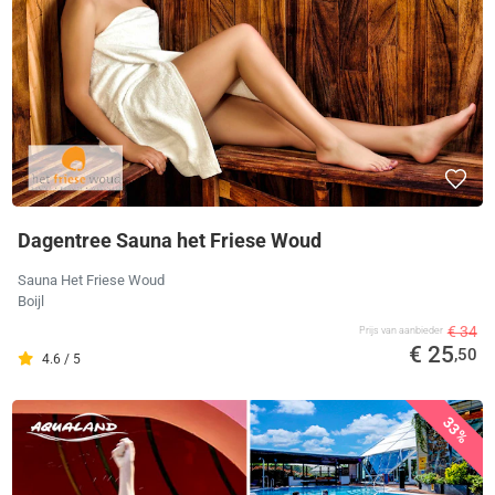
Dagentree Sauna het Friese Woud
Sauna Het Friese Woud
Boijl
€ 34
Prijs van aanbieder
€ 25
,50
4.6 / 5
33%