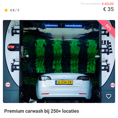
€ 45,50
Prijs van aanbieder
€ 35
4.8 / 5
62%
Premium carwash bij 250+ locaties