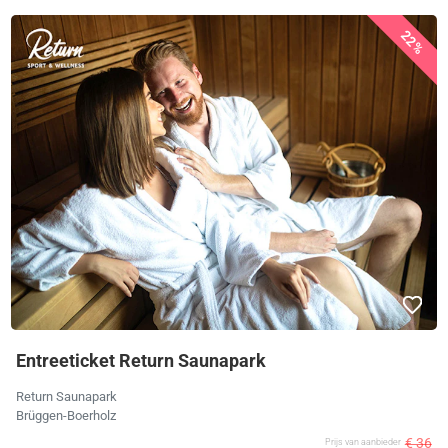
22%
Entreeticket Return Saunapark
Return Saunapark
Brüggen-Boerholz
€ 36
Prijs van aanbieder