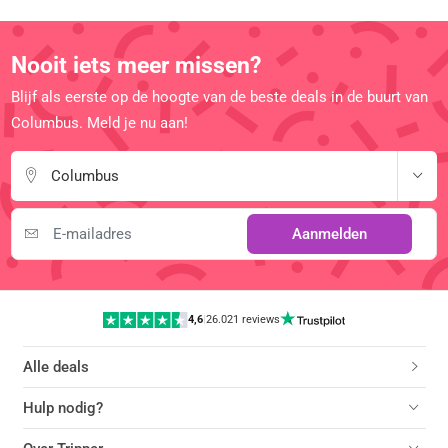
Nooit iets meer missen?
Blijf als eerste op de hoogte van de beste deals in de buurt van
Columbus. Meld je nu aan!
Columbus
Aanmelden
4,6
|
26.021 reviews
Alle deals
Hulp nodig?