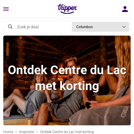
Menu
Zoek je deal
Columbus
Ontdek Centre du Lac
met korting
Home
Inspiratie
Ontdek Centre du Lac met korting