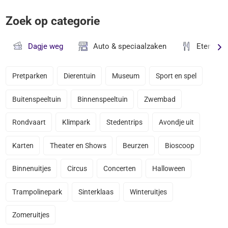
Zoek op categorie
Dagje weg
Auto & speciaalzaken
Eten & D
Pretparken
Dierentuin
Museum
Sport en spel
Buitenspeeltuin
Binnenspeeltuin
Zwembad
Rondvaart
Klimpark
Stedentrips
Avondje uit
Karten
Theater en Shows
Beurzen
Bioscoop
Binnenuitjes
Circus
Concerten
Halloween
Trampolinepark
Sinterklaas
Winteruitjes
Zomeruitjes