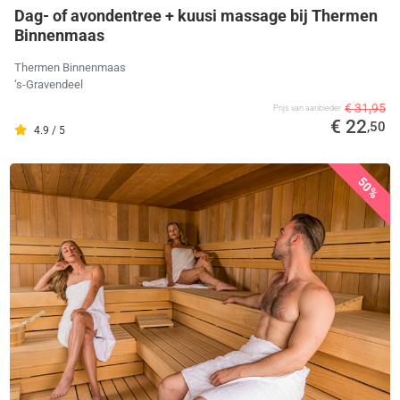
Dag- of avondentree + kuusi massage bij Thermen
Binnenmaas
Thermen Binnenmaas
‘s-Gravendeel
€ 31,95
Prijs van aanbieder
€ 22
,50
4.9 / 5
50%