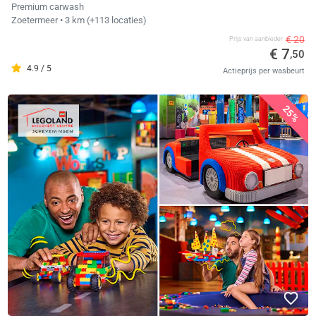
Premium carwash
Zoetermeer
• 3 km
(+113 locaties)
€ 20
Prijs van aanbieder
€ 7
,50
4.9 / 5
Actieprijs per wasbeurt
25%