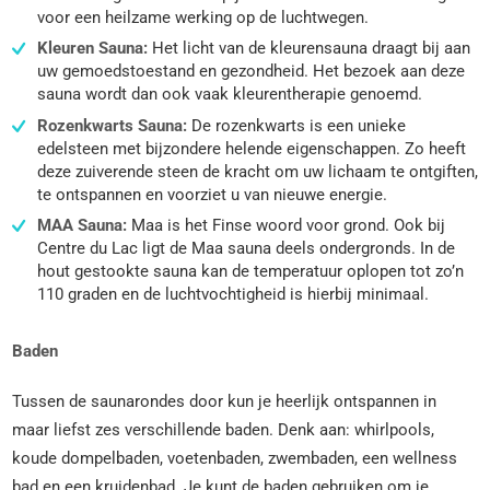
voor een heilzame werking op de luchtwegen.
Kleuren Sauna:
Het licht van de kleurensauna draagt bij aan
uw gemoedstoestand en gezondheid. Het bezoek aan deze
sauna wordt dan ook vaak kleurentherapie genoemd.
Rozenkwarts Sauna:
De rozenkwarts is een unieke
edelsteen met bijzondere helende eigenschappen. Zo heeft
deze zuiverende steen de kracht om uw lichaam te ontgiften,
te ontspannen en voorziet u van nieuwe energie.
MAA Sauna:
Maa is het Finse woord voor grond. Ook bij
Centre du Lac ligt de Maa sauna deels ondergronds. In de
hout gestookte sauna kan de temperatuur oplopen tot zo’n
110 graden en de luchtvochtigheid is hierbij minimaal.
Baden
Tussen de saunarondes door kun je heerlijk ontspannen in
maar liefst zes verschillende baden. Denk aan: whirlpools,
koude dompelbaden, voetenbaden, zwembaden, een wellness
bad en een kruidenbad. Je kunt de baden gebruiken om je