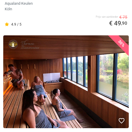
Aqualand Keulen
Köln
€ 75
Prijs van aanbieder
€ 49
,90
4.9 / 5
30%