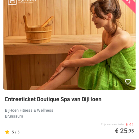
37%
Entreeticket Boutique Spa van BijHoen
BijHoen Fitness & Wellness
Brunssum
€ 41
Prijs van aanbieder
€ 25
,95
5 / 5