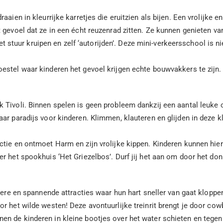
aaien in kleurrijke karretjes die eruitzien als bijen. Een vrolijke en
gevoel dat ze in een écht reuzenrad zitten. Ze kunnen genieten van 
t stuur kruipen en zelf ‘autorijden’. Deze mini-verkeersschool is n
oestel waar kinderen het gevoel krijgen echte bouwvakkers te zijn
Tivoli. Binnen spelen is geen probleem dankzij een aantal leuke o
ar paradijs voor kinderen. Klimmen, klauteren en glijden in deze kl
actie en ontmoet Harm en zijn vrolijke kippen. Kinderen kunnen hi
r het spookhuis ‘Het Griezelbos’. Durf jij het aan om door het don
oere en spannende attracties waar hun hart sneller van gaat kloppe
oor het wilde westen! Deze avontuurlijke treinrit brengt je door c
n de kinderen in kleine bootjes over het water schieten en tegen 