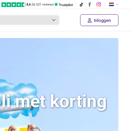
4,6
|
26.021 reviews
Inloggen
i met korting