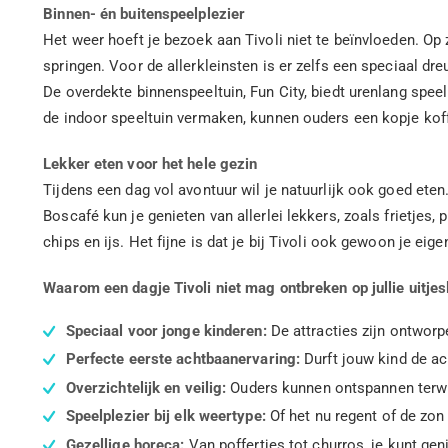
Binnen- én buitenspeelplezier
Het weer hoeft je bezoek aan Tivoli niet te beïnvloeden. Op
springen. Voor de allerkleinsten is er zelfs een speciaal d
De overdekte binnenspeeltuin, Fun City, biedt urenlang speel
de indoor speeltuin vermaken, kunnen ouders een kopje koff
Lekker eten voor het hele gezin
Tijdens een dag vol avontuur wil je natuurlijk ook goed ete
Boscafé kun je genieten van allerlei lekkers, zoals frietjes,
chips en ijs. Het fijne is dat je bij Tivoli ook gewoon je e
Waarom een dagje Tivoli niet mag ontbreken op jullie uitjesl
Speciaal voor jonge kinderen:
De attracties zijn ontworp
Perfecte eerste achtbaanervaring:
Durft jouw kind de ac
Overzichtelijk en veilig:
Ouders kunnen ontspannen terwijl
Speelplezier bij elk weertype:
Of het nu regent of de zon 
Gezellige horeca:
Van poffertjes tot churros, je kunt ge