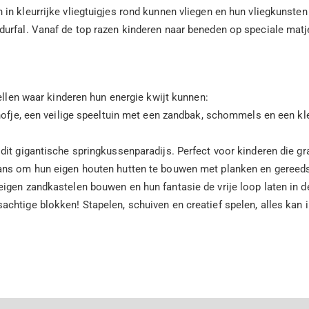
n kleurrijke vliegtuigjes rond kunnen vliegen en hun vliegkunsten
urfal. Vanaf de top razen kinderen naar beneden op speciale matje
ellen waar kinderen hun energie kwijt kunnen:
hofje, een veilige speeltuin met een zandbak, schommels en een kle
 dit gigantische springkussenparadijs. Perfect voor kinderen die gr
ans om hun eigen houten hutten te bouwen met planken en gereedsc
igen zandkastelen bouwen en hun fantasie de vrije loop laten in d
chtige blokken! Stapelen, schuiven en creatief spelen, alles kan 