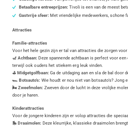
Betaalbare entreeprijzen:
Tivoli is een van de meest beta
Gastvrije sfeer:
Met vriendelijke medewerkers, schone fac
Attracties
Familie-attracties
Voor het hele gezin zijn er tal van attracties die zorgen voor
🎢 Achtbaan:
Deze spannende achtbaan is perfect voor een 
terwijl ook ouders het stiekem erg leuk vinden.
⛳️ Midgetgolfbaan:
Ga de uitdaging aan en sla de bal door 
🏎️ Botsauto’s:
Wie houdt er nou niet van botsauto's? Jong en
🌬️ Zweefmolen:
Zweven door de lucht in deze vrolijke molen 
door je haren.
Kinderattracties
Voor de jongere kinderen zijn er volop attracties die speciaa
🎠 Draaimolen:
Deze kleurrijke, klassieke draaimolen brengt