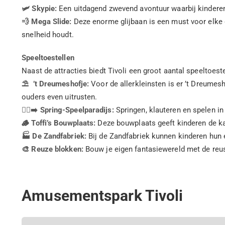
🛩️ Skypie:
Een uitdagend zwevend avontuur waarbij kinderen i
💨 Mega Slide:
Deze enorme glijbaan is een must voor elke d
snelheid houdt.
Speeltoestellen
Naast de attracties biedt Tivoli een groot aantal speeltoest
⛱️ ’t Dreumeshofje:
Voor de allerkleinsten is er ’t Dreumes
ouders even uitrusten.
🏃‍♀️‍➡️ Spring-Speelparadijs:
Springen, klauteren en spelen in
🪵 Toffi’s Bouwplaats:
Deze bouwplaats geeft kinderen de k
🏭 De Zandfabriek:
Bij de Zandfabriek kunnen kinderen hun e
🎨 Reuze blokken:
Bouw je eigen fantasiewereld met de reusa
Amusementspark Tivoli