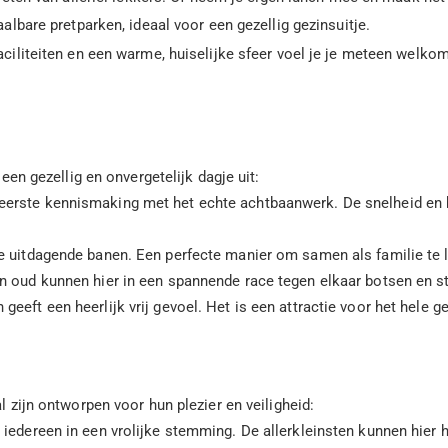
albare pretparken, ideaal voor een gezellig gezinsuitje.
iliteiten en een warme, huiselijke sfeer voel je je meteen welkom
 een gezellig en onvergetelijk dagje uit:
eerste kennismaking met het echte achtbaanwerk. De snelheid en b
de uitdagende banen. Een perfecte manier om samen als familie te l
 oud kunnen hier in een spannende race tegen elkaar botsen en stu
geeft een heerlijk vrij gevoel. Het is een attractie voor het hele 
l zijn ontworpen voor hun plezier en veiligheid:
 iedereen in een vrolijke stemming. De allerkleinsten kunnen hier h