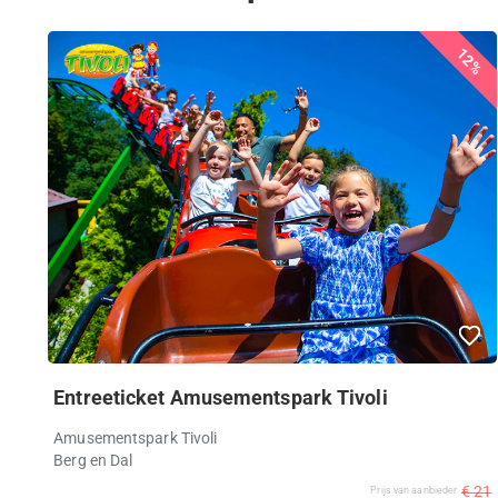
12%
Entreeticket Amusementspark Tivoli
Amusementspark Tivoli
Berg en Dal
€ 21
Prijs van aanbieder