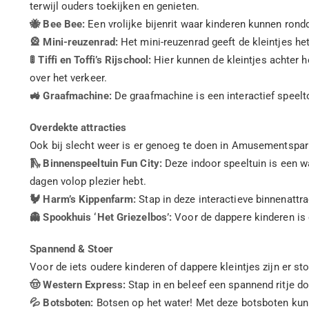
terwijl ouders toekijken en genieten.
🐝 Bee Bee:
Een vrolijke bijenrit waar kinderen kunnen ronddr
🎡 Mini-reuzenrad:
Het mini-reuzenrad geeft de kleintjes het 
🚦 Tiffi en Toffi’s Rijschool:
Hier kunnen de kleintjes achter he
over het verkeer.
🚜 Graafmachine:
De graafmachine is een interactief speelt
Overdekte attracties
Ook bij slecht weer is er genoeg te doen in Amusementspark 
🛝 Binnenspeeltuin Fun City:
Deze indoor speeltuin is een wa
dagen volop plezier hebt.
🐓 Harm’s Kippenfarm:
Stap in deze interactieve binnenattr
👻 Spookhuis ‘Het Griezelbos’:
Voor de dappere kinderen is e
Spannend & Stoer
Voor de iets oudere kinderen of dappere kleintjes zijn er st
🤠 Western Express:
Stap in en beleef een spannend ritje d
💦 Botsboten:
Botsen op het water! Met deze botsboten kunne