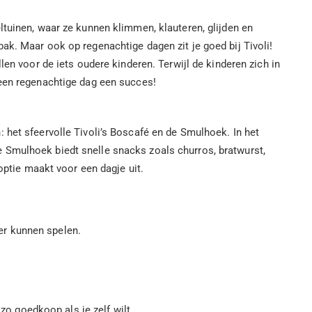
ltuinen, waar ze kunnen klimmen, klauteren, glijden en
ak. Maar ook op regenachtige dagen zit je goed bij Tivoli!
en voor de iets oudere kinderen. Terwijl de kinderen zich in
 een regenachtige dag een succes!
 het sfeervolle Tivoli’s Boscafé en de Smulhoek. In het
 De Smulhoek biedt snelle snacks zoals churros, bratwurst,
optie maakt voor een dagje uit.
ier kunnen spelen.
zo goedkoop als je zelf wilt.