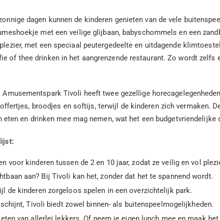
 zonnige dagen kunnen de kinderen genieten van de vele buitenspee
reumeshoekje met een veilige glijbaan, babyschommels en een zandb
plezier, met een speciaal peutergedeelte en uitdagende klimtoestell
ie of thee drinken in het aangrenzende restaurant. Zo wordt zelfs
n. Amusementspark Tivoli heeft twee gezellige horecagelegenheden:
 poffertjes, broodjes en softijs, terwijl de kinderen zich vermaken.
igen eten en drinken mee mag nemen, wat het een budgetvriendelijke 
ijst:
en voor kinderen tussen de 2 en 10 jaar, zodat ze veilig en vol plez
htbaan aan? Bij Tivoli kan het, zonder dat het te spannend wordt.
 de kinderen zorgeloos spelen in een overzichtelijk park.
schijnt, Tivoli biedt zowel binnen- als buitenspeelmogelijkheden.
nieten van allerlei lekkers. Of neem je eigen lunch mee en maak het 