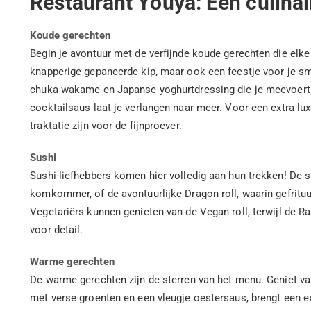
Restaurant Youya: Een culinai
Koude gerechten
Begin je avontuur met de verfijnde koude gerechten die elke 
knapperige gepaneerde kip, maar ook een feestje voor je s
chuka wakame en Japanse yoghurtdressing die je meevoert n
cocktailsaus laat je verlangen naar meer. Voor een extra lux
traktatie zijn voor de fijnproever.
Sushi
Sushi-liefhebbers komen hier volledig aan hun trekken! De s
komkommer, of de avontuurlijke Dragon roll, waarin gefrituur
Vegetariërs kunnen genieten van de Vegan roll, terwijl de R
voor detail.
Warme gerechten
De warme gerechten zijn de sterren van het menu. Geniet va
met verse groenten en een vleugje oestersaus, brengt een e