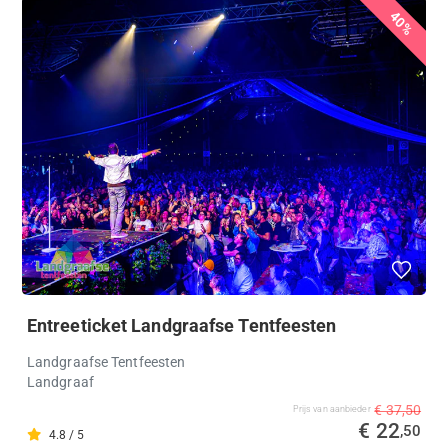
40%
Entreeticket Landgraafse Tentfeesten
Landgraafse Tentfeesten
Landgraaf
€ 37,50
Prijs van aanbieder
€ 22
,50
4.8 / 5