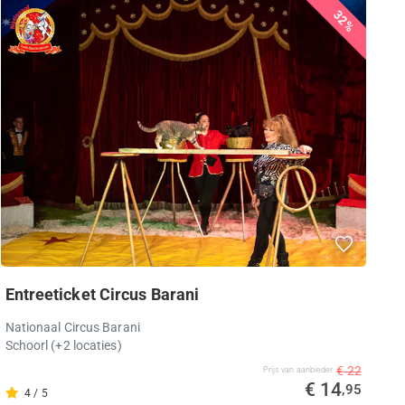
32%
Entreeticket Circus Barani
Nationaal Circus Barani
Schoorl
(+2 locaties)
€ 22
Prijs van aanbieder
€ 14
,95
4 / 5