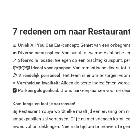
7 redenen om naar Restauran
🍱
Uniek All You Can Eat-concept:
Geniet van een onbegrens
🍣
Diverse menu-opties:
Van sushi tot warme Aziatische en
📍
Sfeervolle locatie:
Gelegen op een prachtig kruispunt, pe
🧑‍🧑‍🧒‍🧒
Ideaal voor groepen:
Van romantische diners tot f
😊
Vriendelijk personeel:
Het team is er om te zorgen voor e
⭐️
Versheid en kwaliteit:
Alleen de beste ingrediënten worde
🅿️
Parkeergelegenheid:
Gratis parkeerplaatsen voor de deu
Kom langs en laat je verrassen!
Bij Restaurant Youya wordt elke maaltijd een ervaring om nie
smaakpapillen zal verrassen. Of je nu met vrienden komt, e
avond vol ontdekkingen. Neem de tijd om te proeven, te geni