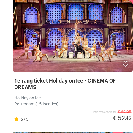
1e rang ticket Holiday on Ice - CINEMA OF
DREAMS
Holiday on Ice
Rotterdam
(+5 locaties)
€ 69,95
Prijs van aanbieder
€ 52
,46
5 / 5