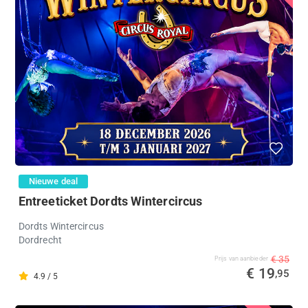
Nieuwe deal
Entreeticket Dordts Wintercircus
Dordts Wintercircus
Dordrecht
€ 35
Prijs van aanbieder
€ 19
,95
4.9 / 5