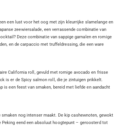
leen een lust voor het oog met zijn kleurrijke slamelange en
 Japanse zeewiersalade, een verrassende combinatie van
cocktail? Deze combinatie van sappige garnalen en romige
iden, en de carpaccio met truffeldressing, die een ware
ire California roll, gevuld met romige avocado en frisse
is er de Spicy salmon roll, die je zintuigen prikkelt.
ap is een feest van smaken, bereid met liefde en aandacht
e de smaken nog intenser maakt. De kip cashewnoten, gewokt
de Peking eend een absoluut hoogtepunt – geroosterd tot