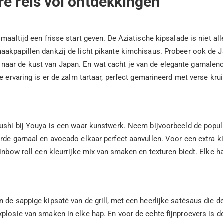
re reis vol ontdekkingen
maaltijd een frisse start geven. De Aziatische kipsalade is niet al
maakpapillen dankzij de licht pikante kimchisaus. Probeer ook de
aar de kust van Japan. En wat dacht je van de elegante garnalen
e ervaring is er de zalm tartaar, perfect gemarineerd met verse kru
ushi bij Youya is een waar kunstwerk. Neem bijvoorbeeld de popula
de garnaal en avocado elkaar perfect aanvullen. Voor een extra kick 
ainbow roll een kleurrijke mix van smaken en texturen biedt. Elke h
n de sappige kipsaté van de grill, met een heerlijke satésaus di
xplosie van smaken in elke hap. En voor de echte fijnproevers is 