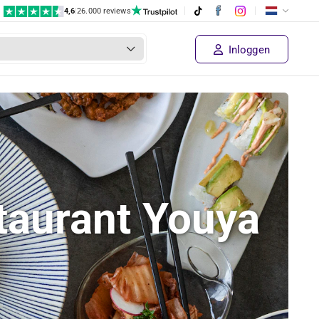
4,6
|
26.000 reviews
Inloggen
staurant Youya