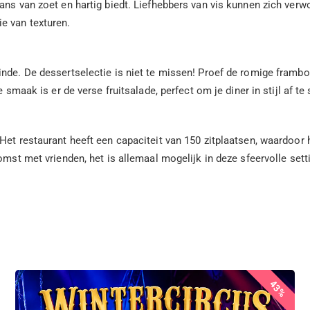
ans van zoet en hartig biedt. Liefhebbers van vis kunnen zich ver
e van texturen.
inde. De dessertselectie is niet te missen! Proef de romige framb
smaak is er de verse fruitsalade, perfect om je diner in stijl af te 
et restaurant heeft een capaciteit van 150 zitplaatsen, waardoor h
omst met vrienden, het is allemaal mogelijk in deze sfeervolle set
43%