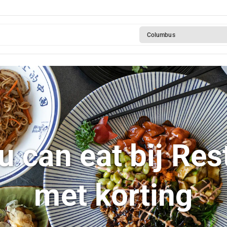
Columbus
u can eat bij Re
met korting