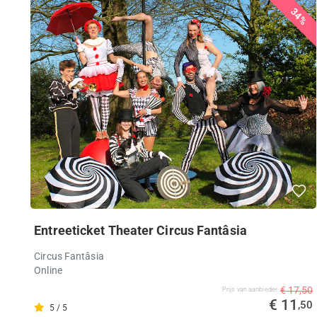
34%
Entreeticket Theater Circus Fantâsia
Circus Fantâsia
Online
€ 17,50
Prijs van aanbieder
€ 11
,50
5 / 5