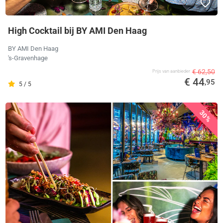
High Cocktail bij BY AMI Den Haag
BY AMI Den Haag
's-Gravenhage
€ 62,50
Prijs van aanbieder
€ 44
,95
5 / 5
30%