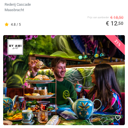
Rederij Cascade
Maasbracht
€ 18,50
Prijs van aanbieder
€ 12
,50
4.8 / 5
21%