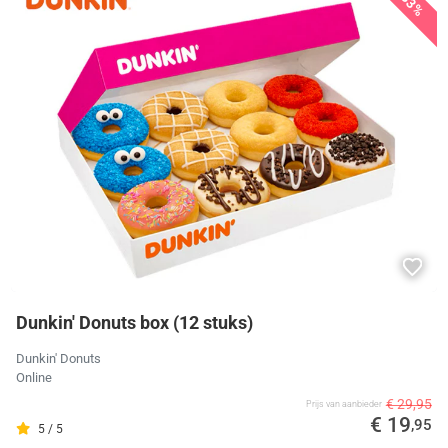
33%
Dunkin' Donuts box (12 stuks)
Dunkin' Donuts
Online
€ 29,95
Prijs van aanbieder
€ 19
,95
5 / 5