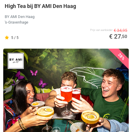
High Tea bij BY AMI Den Haag
BY AMI Den Haag
's-Gravenhage
€ 34,95
Prijs van aanbieder
€ 27
,50
5 / 5
28%