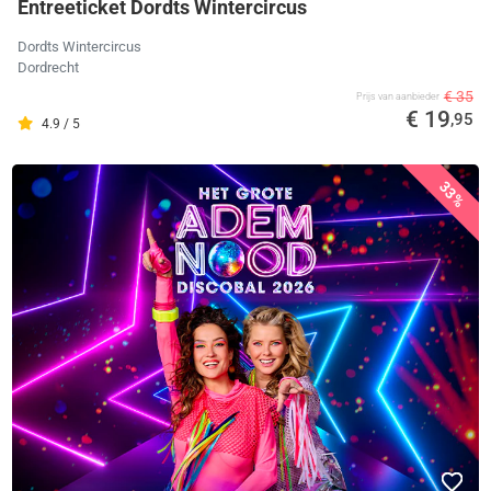
Entreeticket Dordts Wintercircus
Dordts Wintercircus
Dordrecht
€ 35
Prijs van aanbieder
€ 19
,95
4.9 / 5
33%