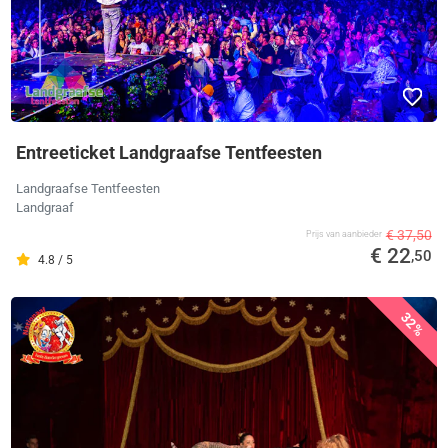
Entreeticket Landgraafse Tentfeesten
Landgraafse Tentfeesten
Landgraaf
€ 37,50
Prijs van aanbieder
€ 22
,50
4.8 / 5
32%