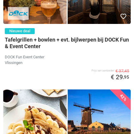
Nieuwe deal
Tafelgrillen + bowlen + evt. bijlwerpen bij DOCK Fun
& Event Center
DOCK Fun Event Center
Vlissingen
€ 37,45
Prijs van aanbieder
€ 29
,95
42%