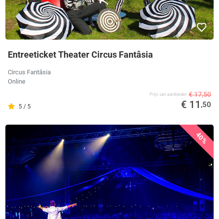
Entreeticket Theater Circus Fantâsia
Circus Fantâsia
Online
€ 17,50
Prijs van aanbieder
€ 11
,50
5 / 5
40%