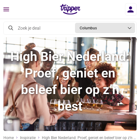
Menu
Zoek je deal
Columbus
High Bier Nederland:
Proef, geniet en
beleef bier op z’n
best
Home
Inspiratie
High Bier Nederland: Proef, geniet en beleef bier op z’n best