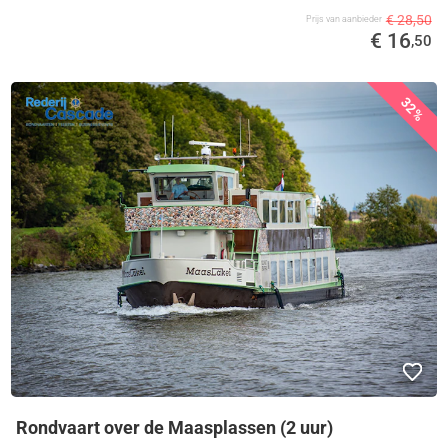
€ 28,50
Prijs van aanbieder
€ 16
,50
32%
Rondvaart over de Maasplassen (2 uur)