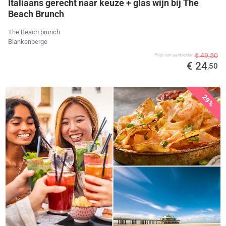
Italiaans gerecht naar keuze + glas wijn bij The
Beach Brunch
The Beach brunch
Blankenberge
€ 49,50
Prijs van aanbieder
€ 24
,50
29%