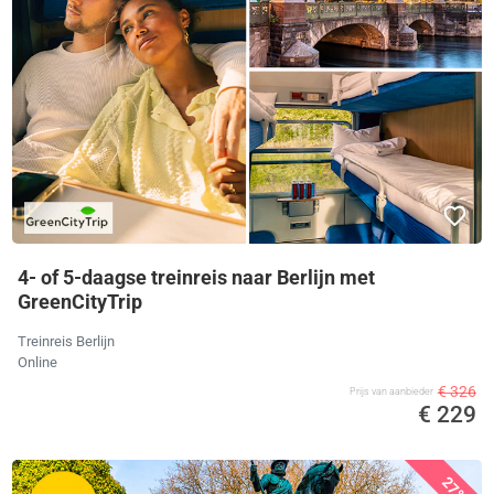
4- of 5-daagse treinreis naar Berlijn met
GreenCityTrip
Treinreis Berlijn
Online
€ 326
Prijs van aanbieder
€ 229
27%