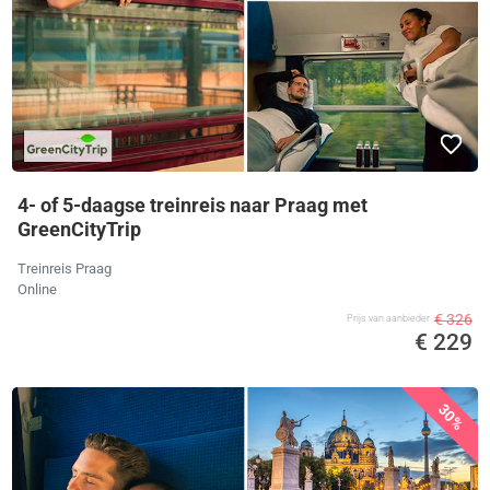
4- of 5-daagse treinreis naar Praag met
GreenCityTrip
Treinreis Praag
Online
€ 326
Prijs van aanbieder
€ 229
30%