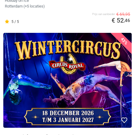
Holiday on Ice
Rotterdam
(+5 locaties)
€ 69,95
Prijs van aanbieder
€ 52
,46
5 / 5
43%