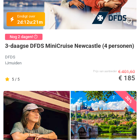
Eindigt over
2d:
12u:
21m
Nog 2 dagen! ⏱️
3-daagse DFDS MiniCruise Newcastle (4 personen)
DFDS
IJmuiden
€ 401,60
Prijs van aanbieder
€ 185
5 / 5
30%