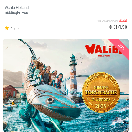
Walibi Holland
Biddinghuizen
€ 46
Prijs van aanbieder
€ 34
,50
5 / 5
35%