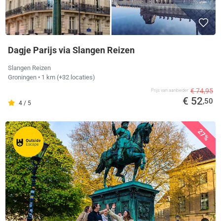
Dagje Parijs via Slangen Reizen
Slangen Reizen
Groningen
• 1 km
(+32 locaties)
€ 74,95
Prijs van aanbieder
€ 52
,50
4 / 5
27%