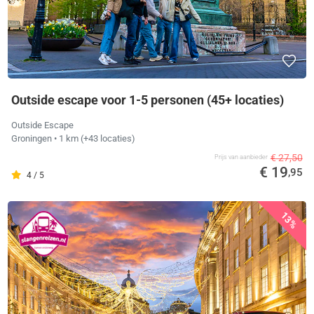
Outside escape voor 1-5 personen (45+ locaties)
Outside Escape
Groningen
• 1 km
(+43 locaties)
€ 27,50
Prijs van aanbieder
€ 19
,95
4 / 5
13%