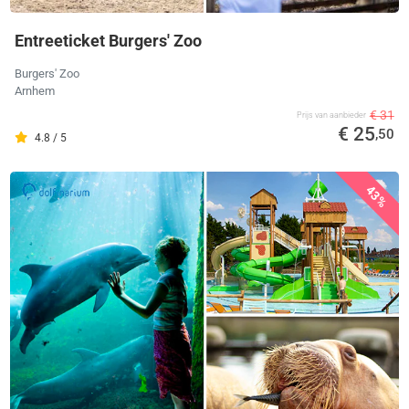
Entreeticket Burgers' Zoo
Burgers' Zoo
Arnhem
€ 31
Prijs van aanbieder
€ 25
,50
4.8 / 5
43%