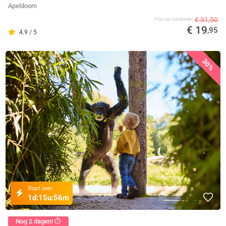
Apeldoorn
€ 31,50
Prijs van aanbieder
€ 19
,95
4.9 / 5
30%
Start over
1d:
15u:
56m
Nog 2 dagen! ⏱️