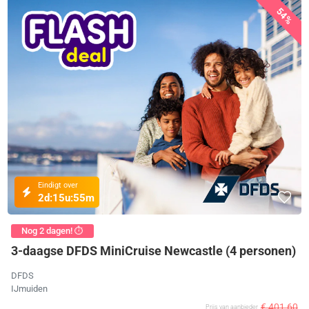
54%
Eindigt over
2d:
15u:
55m
Nog 2 dagen! ⏱️
3-daagse DFDS MiniCruise Newcastle (4 personen)
DFDS
IJmuiden
€ 401,60
Prijs van aanbieder