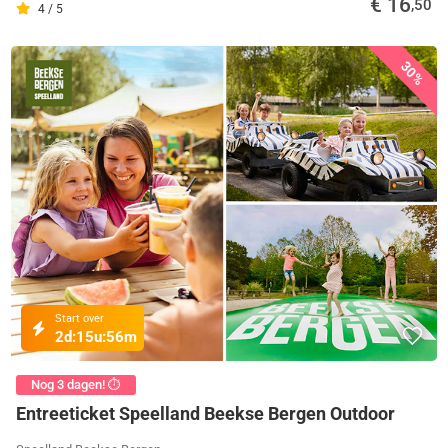
€ 16
,50
4 / 5
30%
Start over
2d:
15u:
56m
Nog 3 dagen! ⏱️
Entreeticket Speelland Beekse Bergen Outdoor