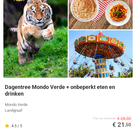
Dagentree Mondo Verde + onbeperkt eten en
drinken
Mondo Verde
Landgraaf
€ 28,50
Prijs van aanbieder
€ 21
,50
4.5 / 5