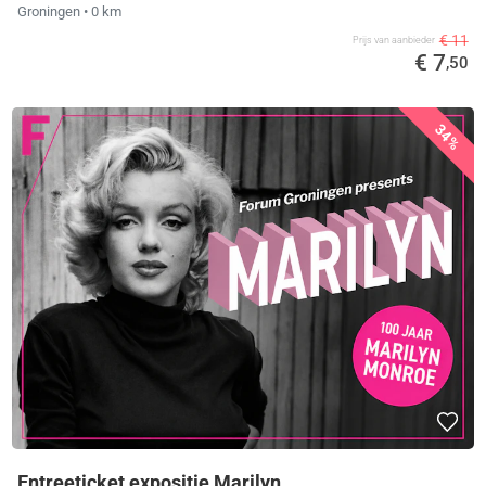
Groningen
• 0 km
€ 11
Prijs van aanbieder
€ 7
,50
34%
Entreeticket expositie Marilyn