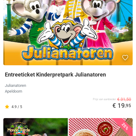
Entreeticket Kinderpretpark Julianatoren
Julianatoren
Apeldoorn
€ 31,50
Prijs van aanbieder
€ 19
,95
4.9 / 5
25%