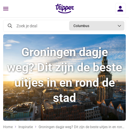
Menu
Zoek je deal
Columbus
Groningen dagje
weg? Dit zijn de beste
uitjes in en rond de
stad
Home
Inspiratie
Groningen dagje weg? Dit zijn de beste uitjes in en rond de stad