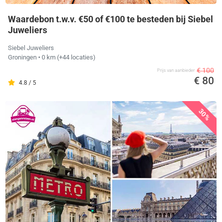
Waardebon t.w.v. €50 of €100 te besteden bij Siebel
Juweliers
Siebel Juweliers
Groningen
• 0 km
(+44 locaties)
€ 100
Prijs van aanbieder
€ 80
4.8 / 5
30%