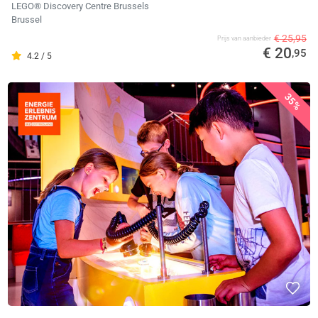
LEGO® Discovery Centre Brussels
Brussel
€ 25,95
Prijs van aanbieder
€ 20
,95
4.2 / 5
35%