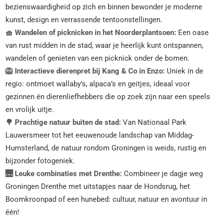
bezienswaardigheid op zich en binnen bewonder je moderne
kunst, design en verrassende tentoonstellingen.
🧺 Wandelen of picknicken in het Noorderplantsoen:
Een oase
van rust midden in de stad, waar je heerlijk kunt ontspannen,
wandelen of genieten van een picknick onder de bomen.
🦁 Interactieve dierenpret bij Kang & Co in Enzo:
Uniek in de
regio: ontmoet wallaby’s, alpaca’s en geitjes, ideaal voor
gezinnen én dierenliefhebbers die op zoek zijn naar een speels
en vrolijk uitje.
🌳 Prachtige natuur buiten de stad:
Van Nationaal Park
Lauwersmeer tot het eeuwenoude landschap van Middag-
Humsterland, de natuur rondom Groningen is weids, rustig en
bijzonder fotogeniek.
🌉 Leuke combinaties met Drenthe:
Combineer je dagje weg
Groningen Drenthe met uitstapjes naar de Hondsrug, het
Boomkroonpad of een hunebed: cultuur, natuur en avontuur in
één!