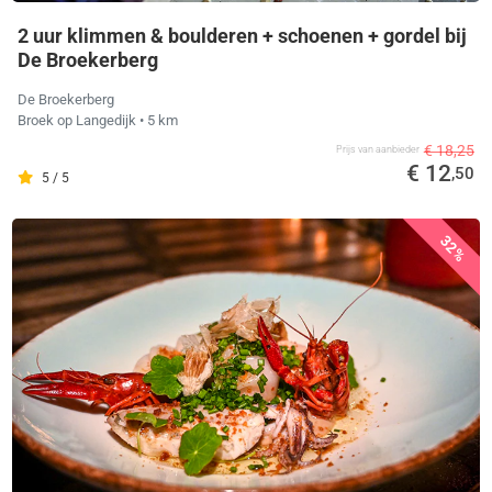
2 uur klimmen & boulderen + schoenen + gordel bij
De Broekerberg
De Broekerberg
Broek op Langedijk
• 5 km
€ 18,25
Prijs van aanbieder
€ 12
,50
5 / 5
32%