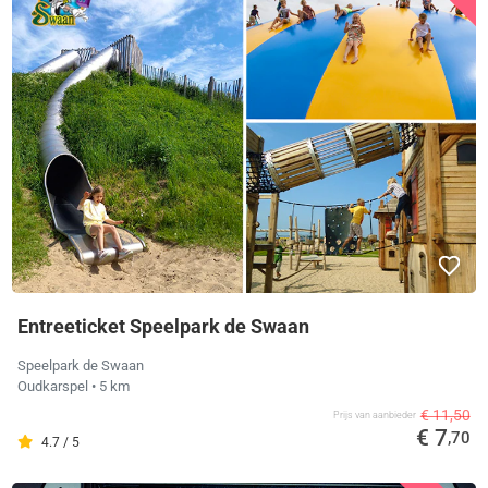
Entreeticket Speelpark de Swaan
Speelpark de Swaan
Oudkarspel
• 5 km
€ 11,50
Prijs van aanbieder
€ 7
,70
4.7 / 5