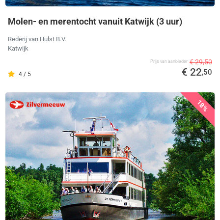
Molen- en merentocht vanuit Katwijk (3 uur)
Rederij van Hulst B.V.
Katwijk
€ 29,50
Prijs van aanbieder
€ 22
,50
4 / 5
18%