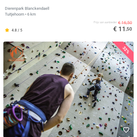
Dierenpark Blanckendaell
Tuitjehoorn
• 6 km
€ 16,50
Prijs van aanbieder
€ 11
,50
4.8 / 5
32%