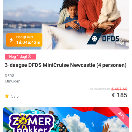
Eindigt over
1d:
04u:
42m
Nog 1 dag! ⏱️
3-daagse DFDS MiniCruise Newcastle (4 personen)
DFDS
IJmuiden
€ 401,60
Prijs van aanbieder
€ 185
5 / 5
25%