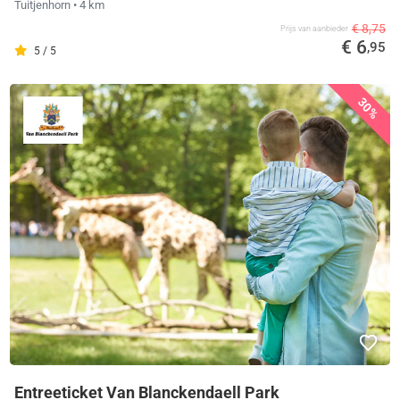
Tuitjenhorn
• 4 km
€ 8,75
Prijs van aanbieder
€ 6
,95
5 / 5
30%
Entreeticket Van Blanckendaell Park