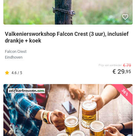
Valkeniersworkshop Falcon Crest (3 uur), inclusief
drankje + koek
Falcon Crest
Eindhoven
€ 79
Prijs van aanbieder
€ 29
,95
4.6 / 5
36%