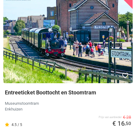
Entreeticket Boottocht en Stoomtram
Museumstoomtram
Enkhuizen
€ 28
Prijs van aanbieder
€ 16
,50
4.5 / 5