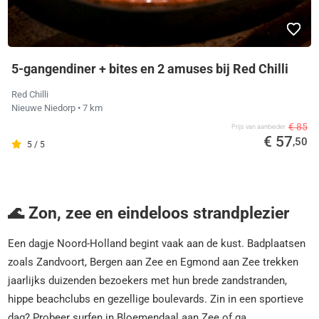
5-gangendiner + bites en 2 amuses bij Red Chilli
Red Chilli
Nieuwe Niedorp
• 7 km
€ 85
Prijs van aanbieder
€ 57
,50
5 / 5
🌊 Zon, zee en eindeloos strandplezier
Een dagje Noord-Holland begint vaak aan de kust. Badplaatsen
zoals Zandvoort, Bergen aan Zee en Egmond aan Zee trekken
jaarlijks duizenden bezoekers met hun brede zandstranden,
hippe beachclubs en gezellige boulevards. Zin in een sportieve
dag? Probeer surfen in Bloemendaal aan Zee of ga