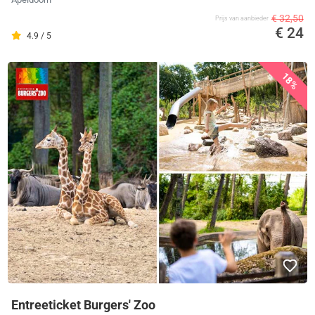
€ 32,50
Prijs van aanbieder
€ 24
4.9 / 5
18%
Entreeticket Burgers' Zoo