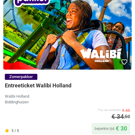
Zomerpakker
Entreeticket Walibi Holland
Walibi Holland
Biddinghuizen
€ 46
Prijs van aanbieder
€ 34
,50
€ 30
beperkte tijd
5 / 5