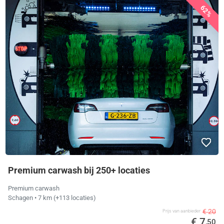
62%
Premium carwash bij 250+ locaties
Premium carwash
Schagen
• 7 km
(+113 locaties)
€ 20
Prijs van aanbieder
€ 7
,50