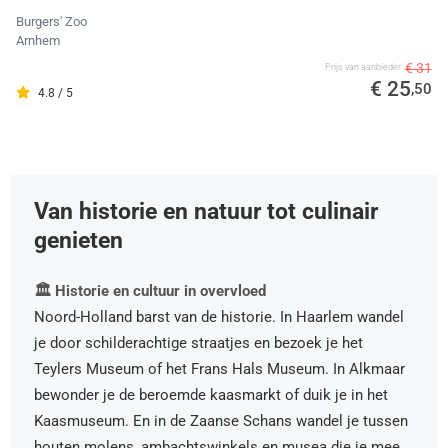
Burgers' Zoo
Arnhem
€ 31
Prijs van aanbieder
€ 25
,50
4.8 / 5
Van historie en natuur tot culinair
genieten
🏛️ Historie en cultuur in overvloed
Noord-Holland barst van de historie. In Haarlem wandel
je door schilderachtige straatjes en bezoek je het
Teylers Museum of het Frans Hals Museum. In Alkmaar
bewonder je de beroemde kaasmarkt of duik je in het
Kaasmuseum. En in de Zaanse Schans wandel je tussen
houten molens, ambachtswinkels en musea die je mee