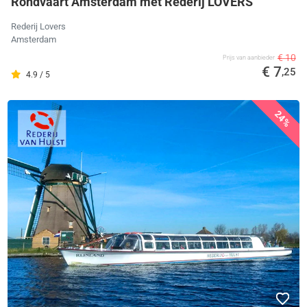
Rondvaart Amsterdam met Rederij LOVERS
Rederij Lovers
Amsterdam
€ 10
Prijs van aanbieder
€ 7
,25
4.9 / 5
24%