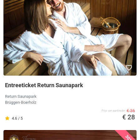
Entreeticket Return Saunapark
Return Saunapark
Brüggen-Boerholz
€ 36
Prijs van aanbieder
€ 28
4.6 / 5
30%