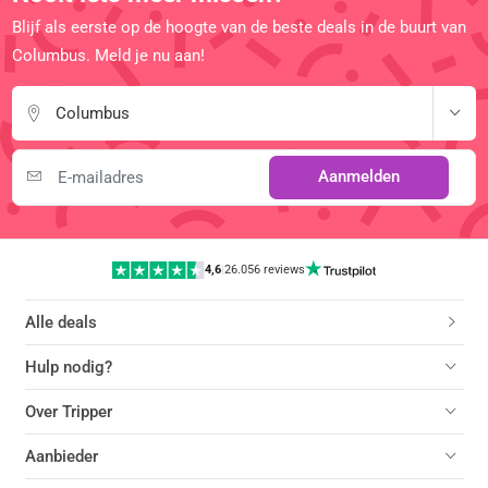
Blijf als eerste op de hoogte van de beste deals in de buurt van
Columbus. Meld je nu aan!
Columbus
Aanmelden
4,6
|
26.056 reviews
Alle deals
Hulp nodig?
Over Tripper
Aanbieder