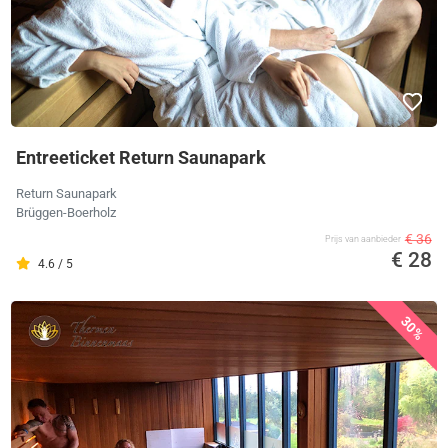
Entreeticket Return Saunapark
Return Saunapark
Brüggen-Boerholz
€ 36
Prijs van aanbieder
€ 28
4.6 / 5
30%