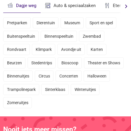
Dagje weg
Auto & speciaalzaken
Eten & D
Pretparken
Dierentuin
Museum
Sport en spel
Buitenspeeltuin
Binnenspeeltuin
Zwembad
Rondvaart
Klimpark
Avondje uit
Karten
Beurzen
Stedentrips
Bioscoop
Theater en Shows
Binnenuitjes
Circus
Concerten
Halloween
Trampolinepark
Sinterklaas
Winteruitjes
Zomeruitjes
Nooit iets meer missen?