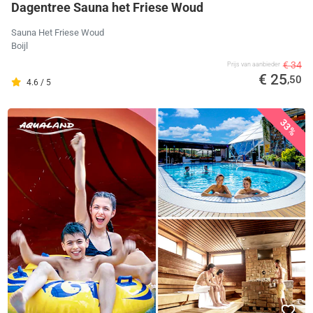
Dagentree Sauna het Friese Woud
Sauna Het Friese Woud
Boijl
€ 34
Prijs van aanbieder
€ 25
,50
4.6 / 5
33%