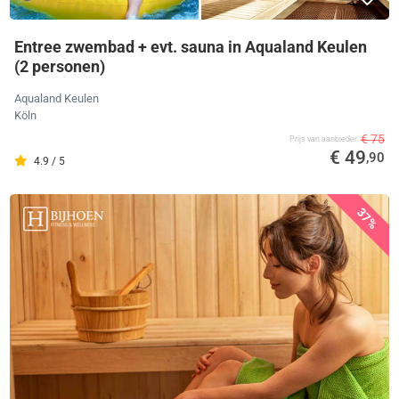
Entree zwembad + evt. sauna in Aqualand Keulen
(2 personen)
Aqualand Keulen
Köln
€ 75
Prijs van aanbieder
€ 49
,90
4.9 / 5
37%