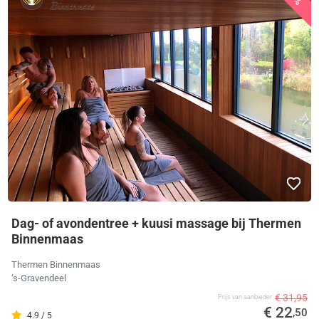
Dag- of avondentree + kuusi massage bij Thermen
Binnenmaas
Thermen Binnenmaas
‘s-Gravendeel
€ 31,95
Prijs van aanbieder
€ 22
,50
4.9 / 5