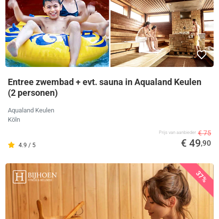
Entree zwembad + evt. sauna in Aqualand Keulen
(2 personen)
Aqualand Keulen
Köln
€ 75
Prijs van aanbieder
€ 49
,90
4.9 / 5
37%