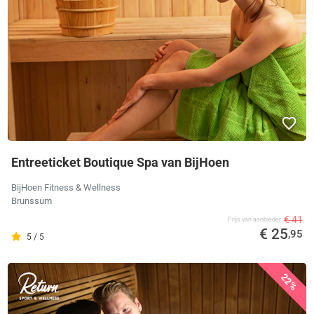
Entreeticket Boutique Spa van BijHoen
BijHoen Fitness & Wellness
Brunssum
€ 41
Prijs van aanbieder
€ 25
,95
5 / 5
22%