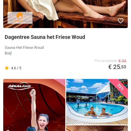
Dagentree Sauna het Friese Woud
Sauna Het Friese Woud
Boijl
€ 34
Prijs van aanbieder
€ 25
,50
4.6 / 5
33%