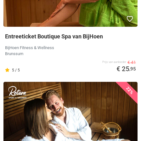
Entreeticket Boutique Spa van BijHoen
BijHoen Fitness & Wellness
Brunssum
€ 41
Prijs van aanbieder
€ 25
,95
5 / 5
22%