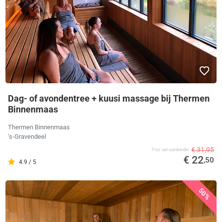
Dag- of avondentree + kuusi massage bij Thermen
Binnenmaas
Thermen Binnenmaas
‘s-Gravendeel
€ 31,95
Prijs van aanbieder
€ 22
,50
4.9 / 5
50%