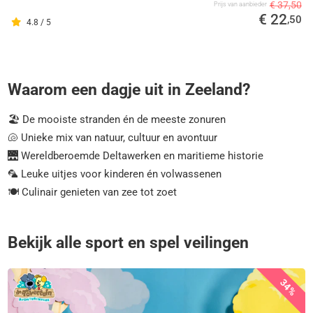
€ 37,50
Prijs van aanbieder
€ 22
,50
4.8 / 5
Waarom een dagje uit in Zeeland?
🏖️ De mooiste stranden én de meeste zonuren
🐚 Unieke mix van natuur, cultuur en avontuur
🌉 Wereldberoemde Deltawerken en maritieme historie
🦜 Leuke uitjes voor kinderen én volwassenen
🍽️ Culinair genieten van zee tot zoet
Bekijk alle sport en spel veilingen
34%