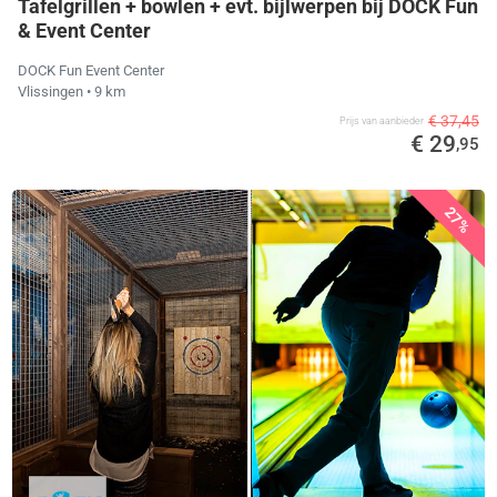
Tafelgrillen + bowlen + evt. bijlwerpen bij DOCK Fun
& Event Center
DOCK Fun Event Center
Vlissingen
• 9 km
€ 37,45
Prijs van aanbieder
€ 29
,95
27%