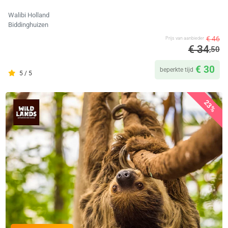
Walibi Holland
Biddinghuizen
€ 46
Prijs van aanbieder
€ 34
,50
€ 30
beperkte tijd
5 / 5
23%