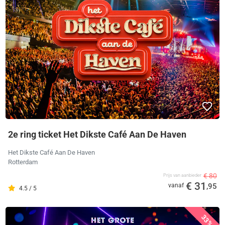
2e ring ticket Het Dikste Café Aan De Haven
Het Dikste Café Aan De Haven
Rotterdam
€ 80
Prijs van aanbieder
€ 31
vanaf
,95
4.5 / 5
33%