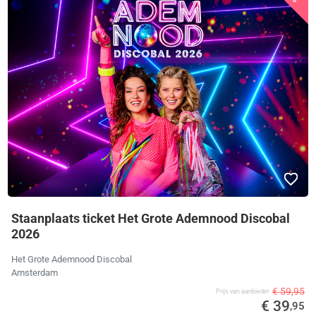
Staanplaats ticket Het Grote Ademnood Discobal
2026
Het Grote Ademnood Discobal
Amsterdam
€ 59,95
Prijs van aanbieder
€ 39
,95