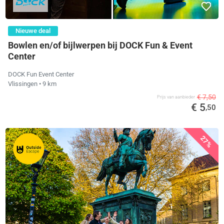
Nieuwe deal
Bowlen en/of bijlwerpen bij DOCK Fun & Event
Center
DOCK Fun Event Center
Vlissingen
• 9 km
€ 7,50
Prijs van aanbieder
€ 5
,50
27%