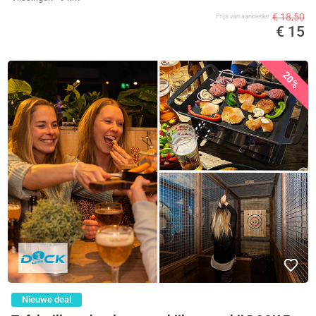
€ 18,50
Prijs van aanbieder
€ 15
20%
Nieuwe deal