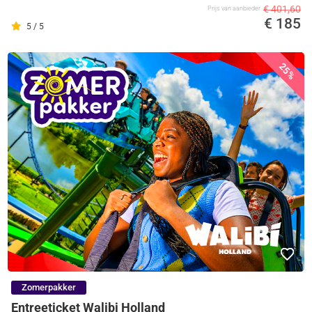
€ 401,60
Prijs van aanbieder
€ 185
5 / 5
25%
Zomerpakker
Entreeticket Walibi Holland