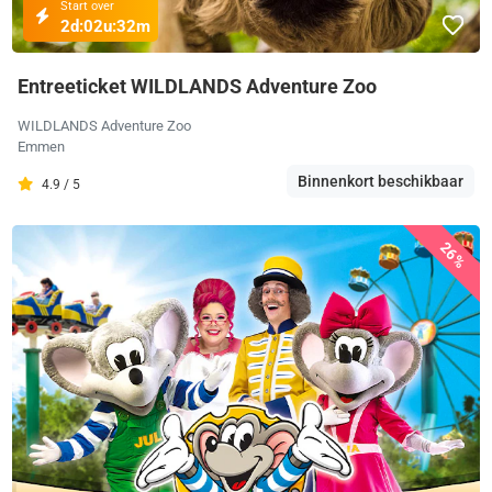
Start over
2d:
02u:
32m
Entreeticket WILDLANDS Adventure Zoo
WILDLANDS Adventure Zoo
Emmen
Binnenkort beschikbaar
4.9 / 5
26%