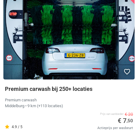
Premium carwash bij 250+ locaties
Premium carwash
Middelburg
• 9 km
(+113 locaties)
€ 20
Prijs van aanbieder
€ 7
,50
4.9 / 5
Actieprijs per wasbeurt