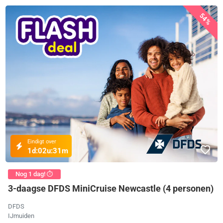
54%
Eindigt over
1d:
02u:
31m
Nog 1 dag! ⏱️
3-daagse DFDS MiniCruise Newcastle (4 personen)
DFDS
IJmuiden