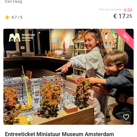
Den Haag
€ 23
Prijs van aanbieder
€ 17
,25
4.7 / 5
20%
Entreeticket Miniatuur Museum Amsterdam