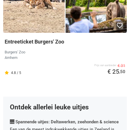
Entreeticket Burgers' Zoo
Burgers' Zoo
Arnhem
€ 31
Prijs van aanbieder
€ 25
,50
4.8 / 5
Ontdek allerlei leuke uitjes
🌉 Spannende uitjes: Deltawerken, zeehonden & science
Een van de meest indrukwekkende uitjes in Zeeland is