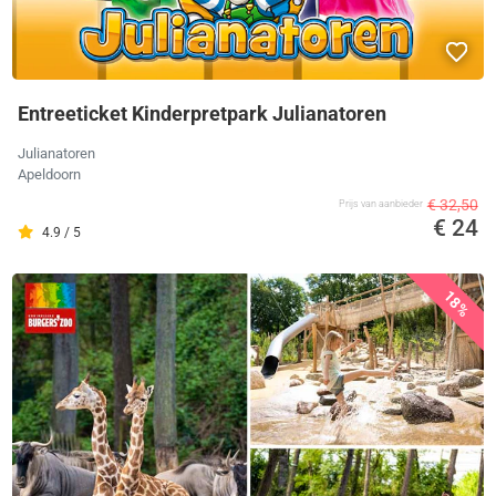
Entreeticket Kinderpretpark Julianatoren
Julianatoren
Apeldoorn
€ 32,50
Prijs van aanbieder
€ 24
4.9 / 5
18%