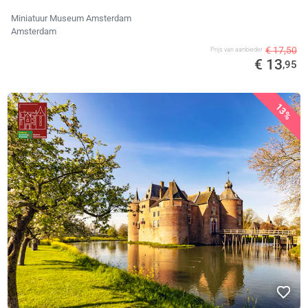
Miniatuur Museum Amsterdam
Amsterdam
€ 17,50
Prijs van aanbieder
€ 13
,95
13%