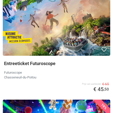
Entreeticket Futuroscope
Futuroscope
Chasseneuil-du-Poitou
€ 65
Prijs van aanbieder
€ 45
,50
19%