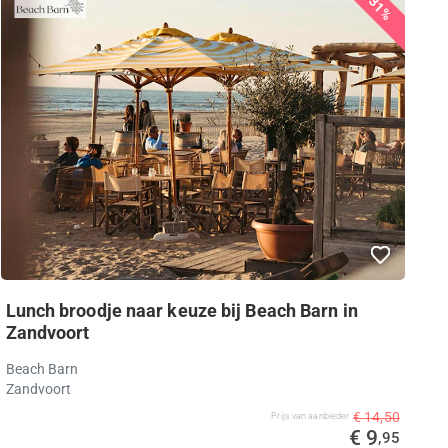
31%
Lunch broodje naar keuze bij Beach Barn in
Zandvoort
Beach Barn
Zandvoort
€ 14,50
Prijs van aanbieder
€ 9
,95