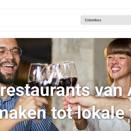
Columbus
 restaurants van
aken tot lokale 