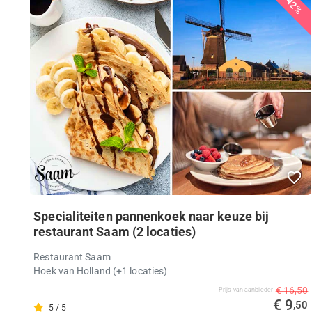
42%
Specialiteiten pannenkoek naar keuze bij
restaurant Saam (2 locaties)
Restaurant Saam
Hoek van Holland
(+1 locaties)
€ 16,50
Prijs van aanbieder
€ 9
,50
5 / 5