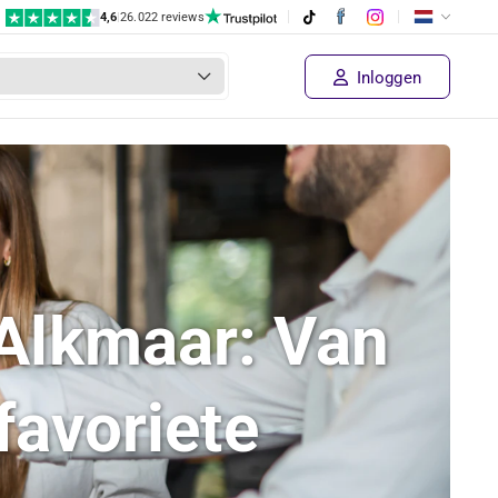
4,6
|
26.022 reviews
Inloggen
 Alkmaar: Van
favoriete