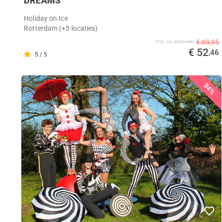
DREAMS
Holiday on Ice
Rotterdam
(+5 locaties)
€ 69,95
Prijs van aanbieder
€ 52
,46
5 / 5
34%