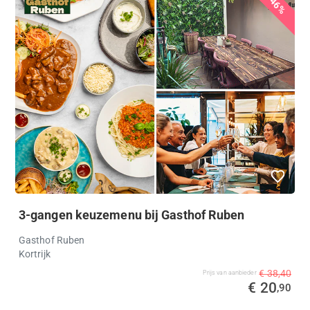
46%
3-gangen keuzemenu bij Gasthof Ruben
Gasthof Ruben
Kortrijk
€ 38,40
Prijs van aanbieder
€ 20
,90