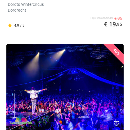
Dordts Wintercircus
Dordrecht
€ 35
Prijs van aanbieder
€ 19
,95
4.9 / 5
40%