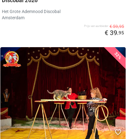
Discobal 2026
Het Grote Ademnood Discobal
Amsterdam
€ 59,95
Prijs van aanbieder
€ 39
,95
32%