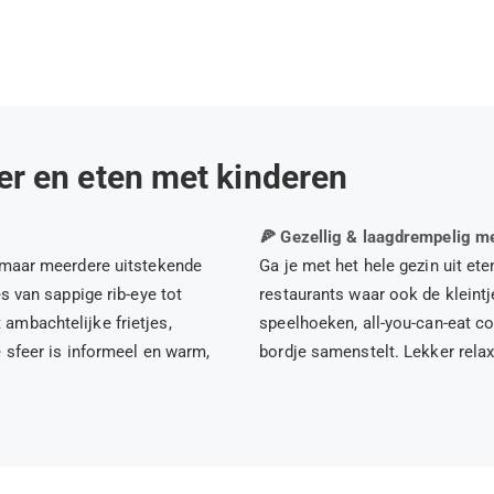
er en eten met kinderen
🍕 Gezellig & laagdrempelig m
lkmaar meerdere uitstekende
Ga je met het hele gezin uit ete
s van sappige rib-eye tot
restaurants waar ook de kleint
ambachtelijke frietjes,
speelhoeken, all-you-can-eat co
e sfeer is informeel en warm,
bordje samenstelt. Lekker relax