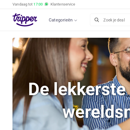
Vandaag tot
17:00
Klantenservice
Categorieën
Zoek je deal
De lekkerste
wereldsm