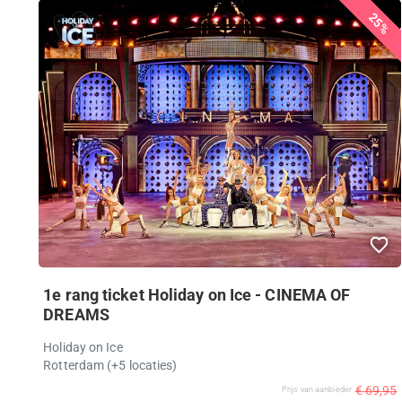
25%
1e rang ticket Holiday on Ice - CINEMA OF
DREAMS
Holiday on Ice
Rotterdam
(+5 locaties)
€ 69,95
Prijs van aanbieder