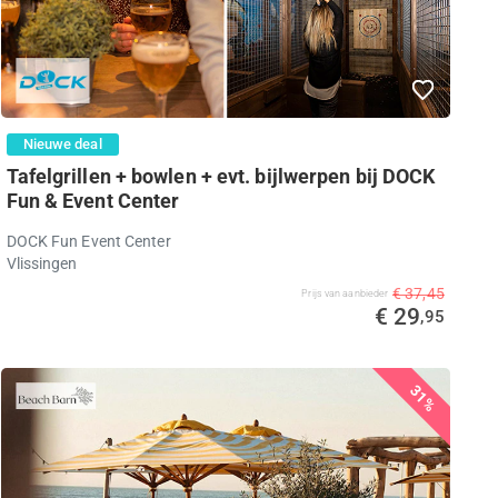
Nieuwe deal
Tafelgrillen + bowlen + evt. bijlwerpen bij DOCK
Fun & Event Center
DOCK Fun Event Center
Vlissingen
€ 37,45
Prijs van aanbieder
€ 29
,95
31%