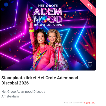
33%
Staanplaats ticket Het Grote Ademnood
Discobal 2026
Het Grote Ademnood Discobal
Amsterdam
€ 59,95
Prijs van aanbieder