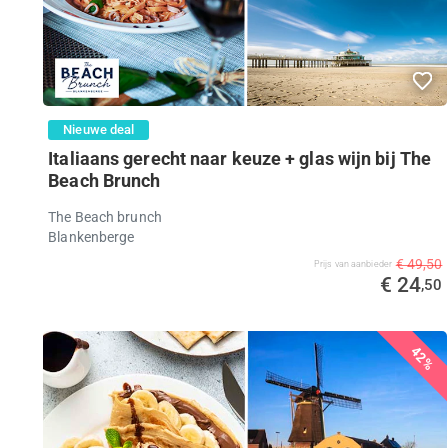
Nieuwe deal
Italiaans gerecht naar keuze + glas wijn bij The
Beach Brunch
The Beach brunch
Blankenberge
€ 49,50
Prijs van aanbieder
€ 24
,50
42%