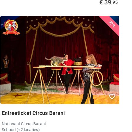
€ 39
,95
32%
Entreeticket Circus Barani
Nationaal Circus Barani
Schoorl
(+2 locaties)