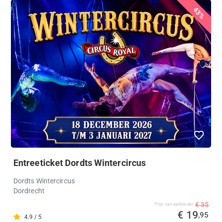
43%
Entreeticket Dordts Wintercircus
Dordts Wintercircus
Dordrecht
€ 35
Prijs van aanbieder
€ 19
,95
4.9 / 5