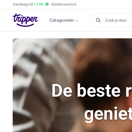
Vandaag tot
17:00
Klantenservice
Categorieën
Zoek je deal
De beste 
genie