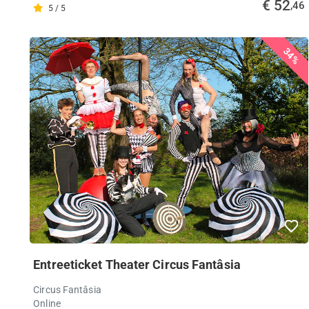
€ 52
,46
5 / 5
34%
Entreeticket Theater Circus Fantâsia
Circus Fantâsia
Online