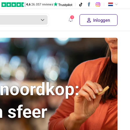
4,6
|
26.057 reviews
Inloggen
 noordkop:
 sfeer