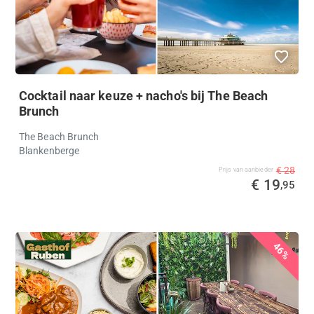
Cocktail naar keuze + nacho's bij The Beach
Brunch
The Beach Brunch
Blankenberge
€ 28
Prijs van aanbieder
€ 19
,95
46%