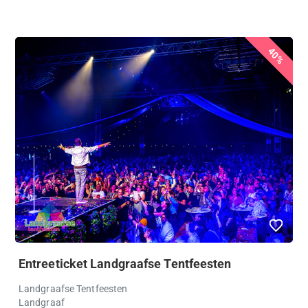
40%
Entreeticket Landgraafse Tentfeesten
Landgraafse Tentfeesten
Landgraaf