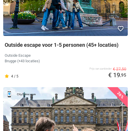
Outside escape voor 1-5 personen (45+ locaties)
Outside Escape
Brugge
(+43 locaties)
€ 27,50
Prijs van aanbieder
€ 19
,95
4 / 5
26%