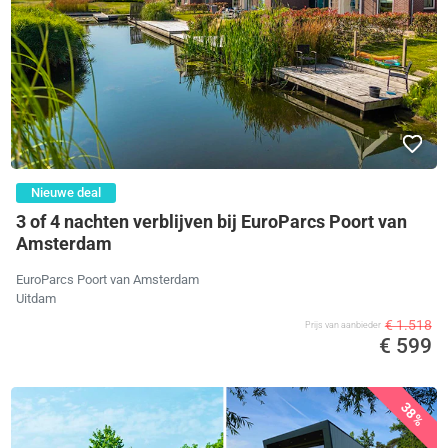
Nieuwe deal
3 of 4 nachten verblijven bij EuroParcs Poort van
Amsterdam
EuroParcs Poort van Amsterdam
Uitdam
€ 1.518
Prijs van aanbieder
€ 599
38%