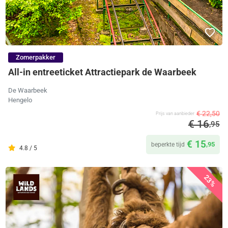
Zomerpakker
All-in entreeticket Attractiepark de Waarbeek
De Waarbeek
Hengelo
€ 22,50
Prijs van aanbieder
€ 16
,95
€ 15
,95
beperkte tijd
4.8 / 5
23%