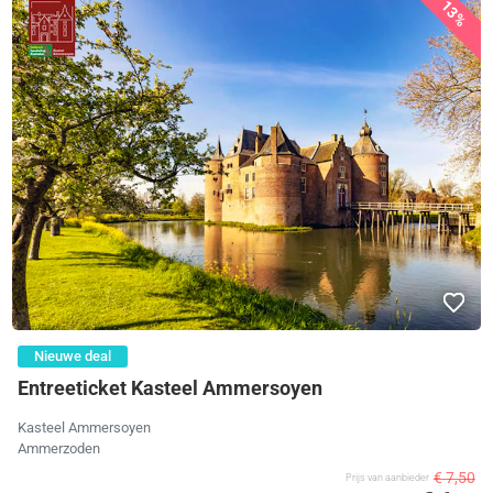
13%
Nieuwe deal
Entreeticket Kasteel Ammersoyen
Kasteel Ammersoyen
Ammerzoden
€ 7,50
Prijs van aanbieder