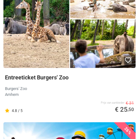
Entreeticket Burgers' Zoo
Burgers' Zoo
Arnhem
€ 31
Prijs van aanbieder
€ 25
,50
4.8 / 5
26%