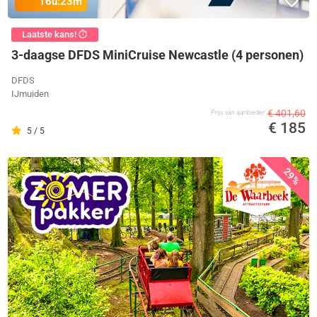
16u:
23m
Laatste kans! ⏱️
3-daagse DFDS MiniCruise Newcastle (4 personen)
DFDS
IJmuiden
€ 401,60
Prijs van aanbieder
€ 185
5 / 5
29%