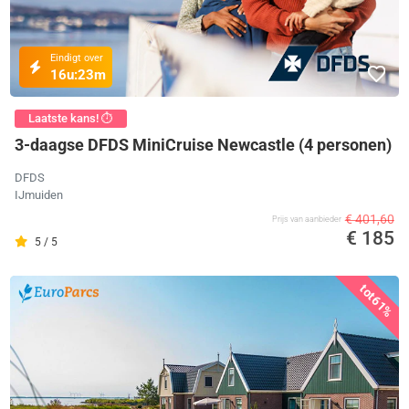
Eindigt over
16u:
23m
Laatste kans! ⏱️
3-daagse DFDS MiniCruise Newcastle (4 personen)
DFDS
IJmuiden
€ 401,60
Prijs van aanbieder
€ 185
5 / 5
tot
61%