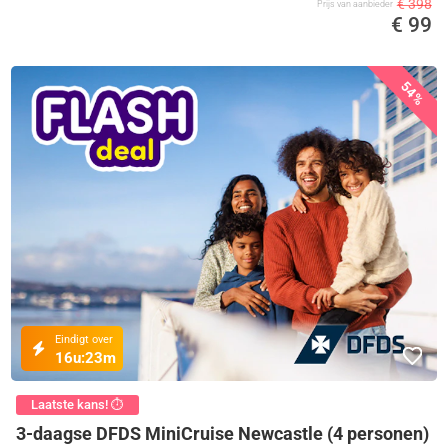
€ 398
Prijs van aanbieder
€ 99
54%
Eindigt over
16u:
23m
Laatste kans! ⏱️
3-daagse DFDS MiniCruise Newcastle (4 personen)