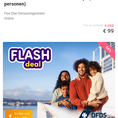
personen)
Five Star Verrassingsreizen
Online
€ 398
Prijs van aanbieder
€ 99
54%
Eindigt over