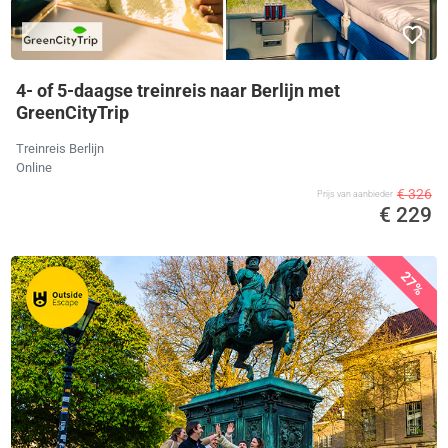
4- of 5-daagse treinreis naar Berlijn met
GreenCityTrip
Treinreis Berlijn
Online
€ 326
Prijs van aanbieder
€ 229
27%