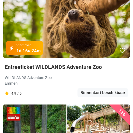
Start over
1d:
16u:
24m
Entreeticket WILDLANDS Adventure Zoo
WILDLANDS Adventure Zoo
Emmen
Binnenkort beschikbaar
4.9 / 5
18%