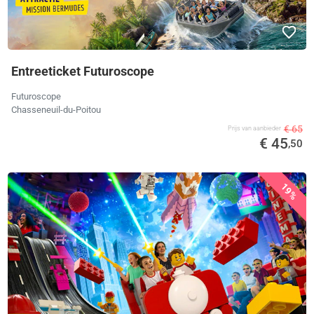
Entreeticket Futuroscope
Futuroscope
Chasseneuil-du-Poitou
€ 65
Prijs van aanbieder
€ 45
,50
19%