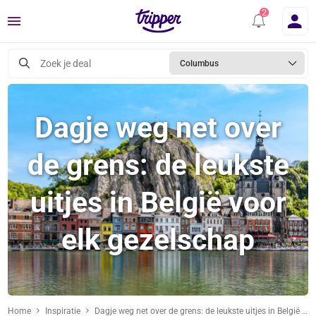
Menu
Zoek je deal
Columbus
Dagje weg net over
de grens: de leukste
uitjes in België voor
elk gezelschap
Home
Inspiratie
Dagje weg net over de grens: de leukste uitjes in België voor elk gezelschap