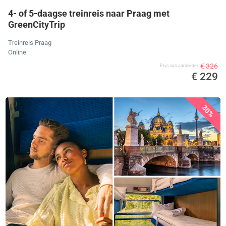
4- of 5-daagse treinreis naar Praag met
GreenCityTrip
Treinreis Praag
Online
€ 326
Prijs van aanbieder
€ 229
30%