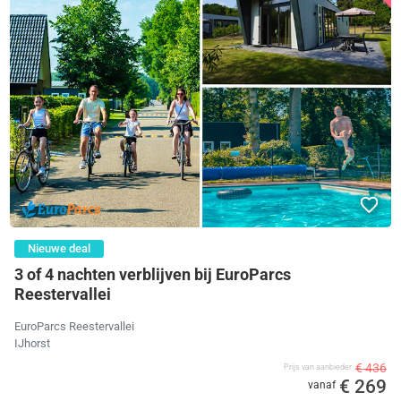
Nieuwe deal
3 of 4 nachten verblijven bij EuroParcs
Reestervallei
EuroParcs Reestervallei
IJhorst
€ 436
Prijs van aanbieder
€ 269
vanaf