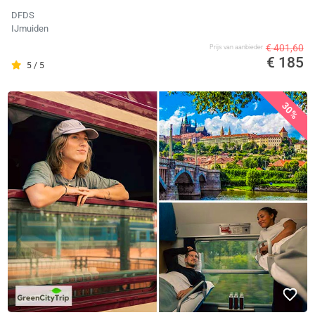
DFDS
IJmuiden
€ 401,60
Prijs van aanbieder
€ 185
5 / 5
30%