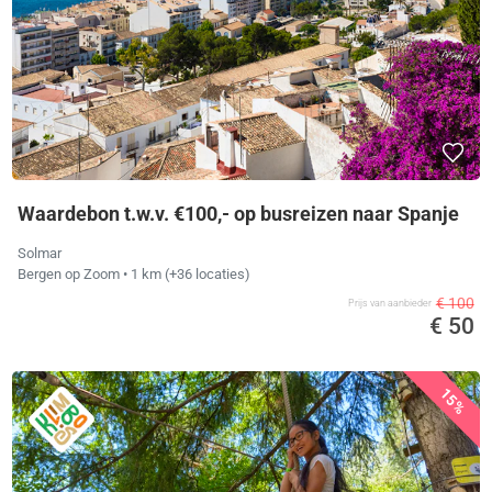
Waardebon t.w.v. €100,- op busreizen naar Spanje
Solmar
Bergen op Zoom
• 1 km
(+36 locaties)
€ 100
Prijs van aanbieder
€ 50
15%