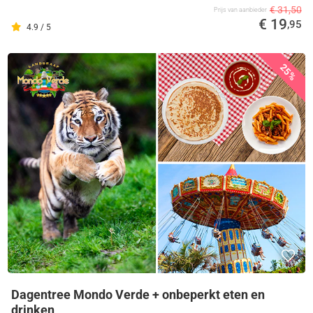
€ 31,50
Prijs van aanbieder
€ 19
,95
4.9 / 5
25%
Dagentree Mondo Verde + onbeperkt eten en
drinken