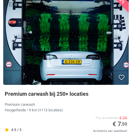
62%
Premium carwash bij 250+ locaties
Premium carwash
Hoogerheide
• 9 km
(+113 locaties)
€ 20
Prijs van aanbieder
€ 7
,50
4.9 / 5
Actieprijs per wasbeurt