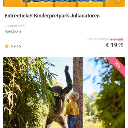
Entreeticket Kinderpretpark Julianatoren
Julianatoren
Apeldoorn
€ 31,50
Prijs van aanbieder
€ 19
,95
4.9 / 5
30%