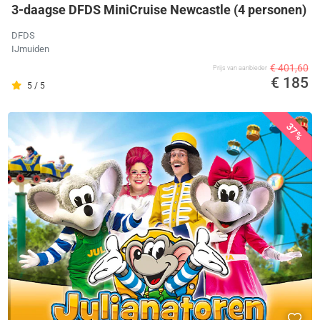
3-daagse DFDS MiniCruise Newcastle (4 personen)
DFDS
IJmuiden
€ 401,60
Prijs van aanbieder
€ 185
5 / 5
37%