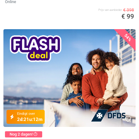
Online
€ 398
Prijs van aanbieder
€ 99
54%
Eindigt over
2d:
21u:
12m
Nog 2 dagen! ⏱️