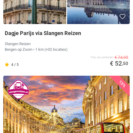
Dagje Parijs via Slangen Reizen
Slangen Reizen
Bergen op Zoom
• 1 km
(+32 locaties)
€ 74,95
Prijs van aanbieder
€ 52
,50
4 / 5
13%