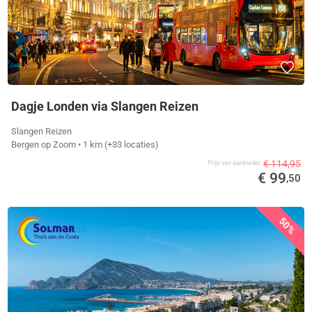
Dagje Londen via Slangen Reizen
Slangen Reizen
Bergen op Zoom
• 1 km
(+33 locaties)
€ 114,95
Prijs van aanbieder
€ 99
,50
50%