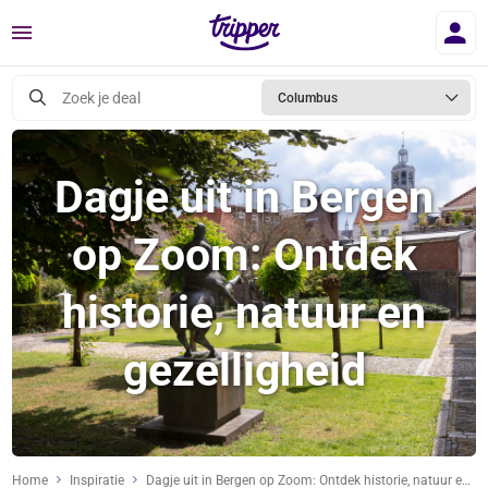
Menu
Zoek je deal
Columbus
Dagje uit in Bergen
op Zoom: Ontdek
historie, natuur en
gezelligheid
Home
Inspiratie
Dagje uit in Bergen op Zoom: Ontdek historie, natuur en gezelligheid