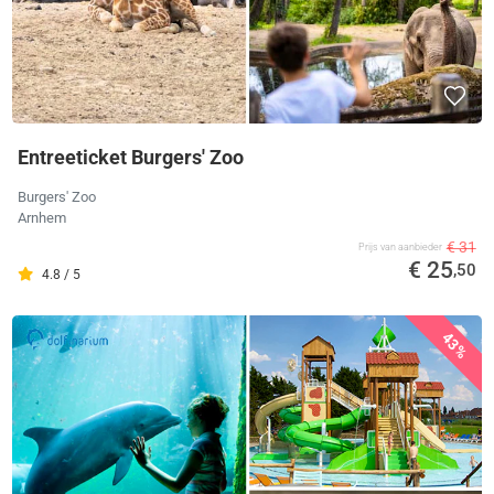
Entreeticket Burgers' Zoo
Burgers' Zoo
Arnhem
€ 31
Prijs van aanbieder
€ 25
,50
4.8 / 5
43%