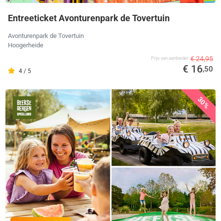
Entreeticket Avonturenpark de Tovertuin
Avonturenpark de Tovertuin
Hoogerheide
€ 24,95
Prijs van aanbieder
€ 16
,50
4 / 5
30%