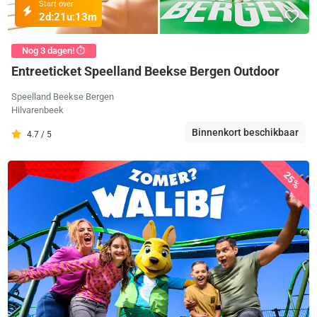
Start over
2d:
21u:
13m
Nog 3 dagen! ⏱️
Entreeticket Speelland Beekse Bergen Outdoor
Speelland Beekse Bergen
Hilvarenbeek
Binnenkort beschikbaar
4.7 / 5
25%