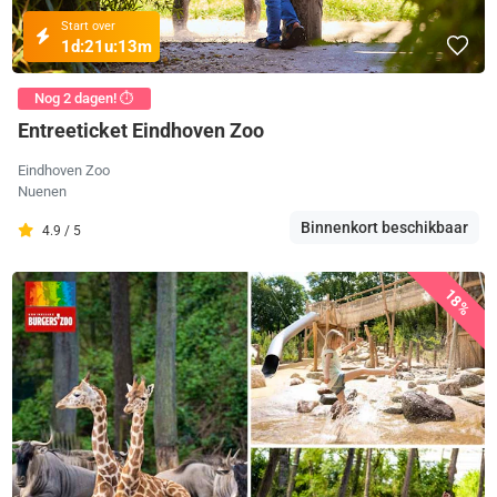
Start over
1d:
21u:
13m
Nog 2 dagen! ⏱️
Entreeticket Eindhoven Zoo
Eindhoven Zoo
Nuenen
Binnenkort beschikbaar
4.9 / 5
18%