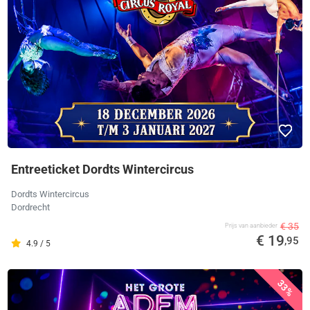
Entreeticket Dordts Wintercircus
Dordts Wintercircus
Dordrecht
€ 35
Prijs van aanbieder
€ 19
,95
4.9 / 5
33%