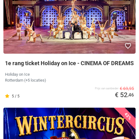
1e rang ticket Holiday on Ice - CINEMA OF DREAMS
Holiday on Ice
Rotterdam
(+5 locaties)
€ 69,95
Prijs van aanbieder
€ 52
,46
5 / 5
43%