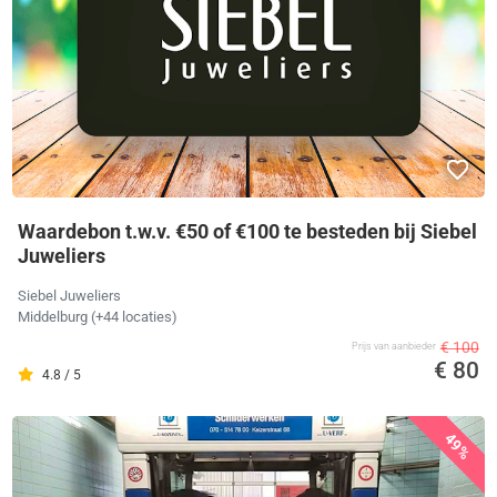
Waardebon t.w.v. €50 of €100 te besteden bij Siebel
Juweliers
Siebel Juweliers
Middelburg
(+44 locaties)
€ 100
Prijs van aanbieder
€ 80
4.8 / 5
49%