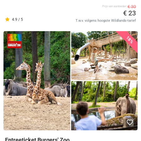
€ 30
Prijs van aanbieder
€ 23
4.9 / 5
T.w.v. volgens hoogste Wildlands-tarief
18%
Entreeticket Burgers' Zoo