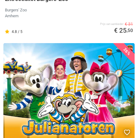
Burgers' Zoo
Arnhem
€ 31
Prijs van aanbieder
€ 25
,50
4.8 / 5
26%