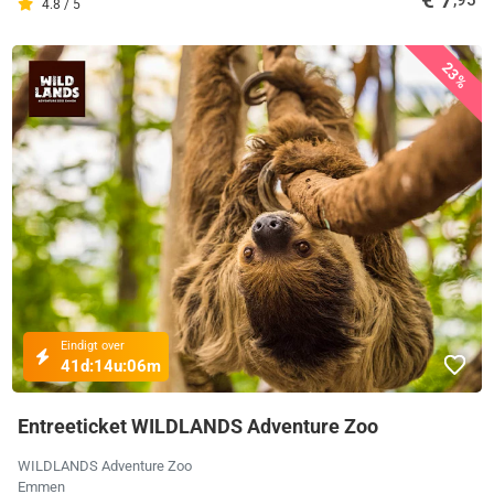
€ 7
,95
4.8 / 5
23%
Eindigt over
41d:
14u:
06m
Entreeticket WILDLANDS Adventure Zoo
WILDLANDS Adventure Zoo
Emmen