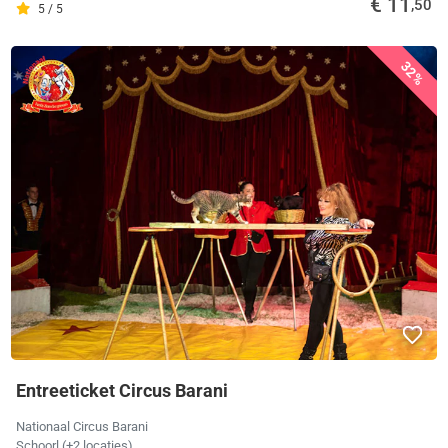
€ 11
,50
5 / 5
32%
Entreeticket Circus Barani
Nationaal Circus Barani
Schoorl
(+2 locaties)