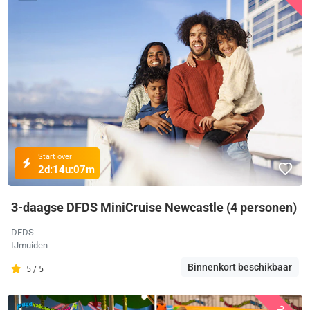
Start over
2d:
14u:
07m
3-daagse DFDS MiniCruise Newcastle (4 personen)
DFDS
IJmuiden
Binnenkort beschikbaar
5 / 5