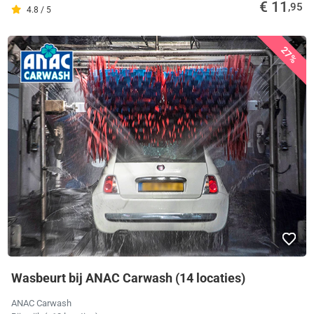
€ 11
,95
4.8 / 5
27%
Wasbeurt bij ANAC Carwash (14 locaties)
ANAC Carwash