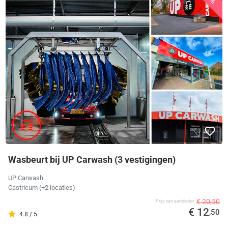
Wasbeurt bij UP Carwash (3 vestigingen)
UP Carwash
Castricum
(+2 locaties)
€ 20,50
Prijs van aanbieder
€ 12
,50
4.8 / 5