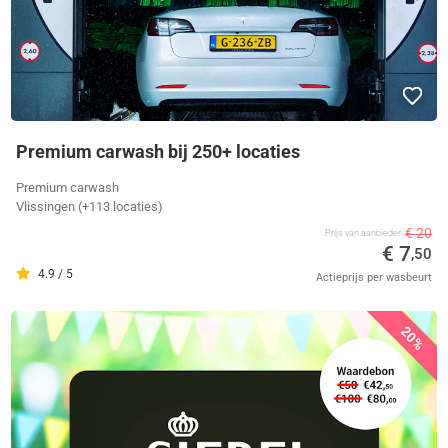
Premium carwash bij 250+ locaties
Premium carwash
Vlissingen
(+113 locaties)
€ 20
Prijs van aanbieder
€ 7
,50
4.9 / 5
Actieprijs per wasbeurt
20%