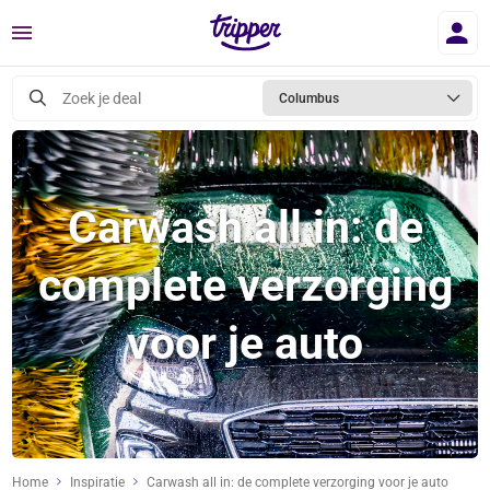
Menu
Zoek je deal
Columbus
Carwash all in: de
complete verzorging
voor je auto
Home
Inspiratie
Carwash all in: de complete verzorging voor je auto