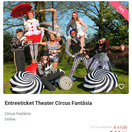
34%
Entreeticket Theater Circus Fantâsia
Circus Fantâsia
Online
€ 17,50
Prijs van aanbieder