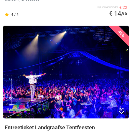
€ 22
Prijs van aanbieder
€ 14
,95
4 / 5
40%
Entreeticket Landgraafse Tentfeesten