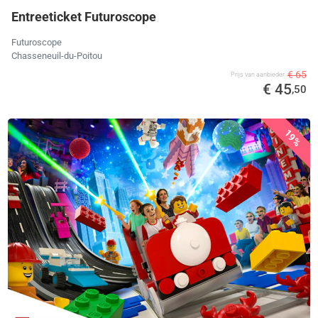
Entreeticket Futuroscope
Futuroscope
Chasseneuil-du-Poitou
€ 65
Prijs van aanbieder
€ 45
,50
19%