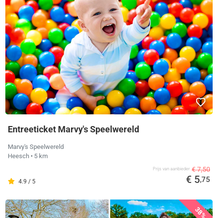
Entreeticket Marvy's Speelwereld
Marvy's Speelwereld
Heesch
• 5 km
€ 7,50
Prijs van aanbieder
€ 5
,75
4.9 / 5
38%