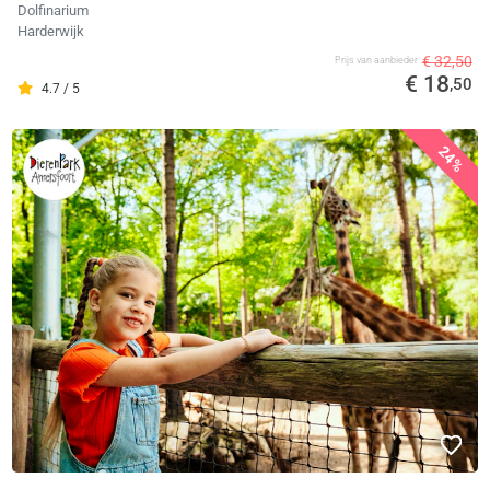
Dolfinarium
Harderwijk
€ 32,50
Prijs van aanbieder
€ 18
,50
4.7 / 5
24%