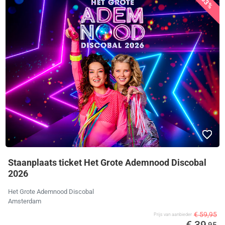
33%
Staanplaats ticket Het Grote Ademnood Discobal
2026
Het Grote Ademnood Discobal
Amsterdam
€ 59,95
Prijs van aanbieder