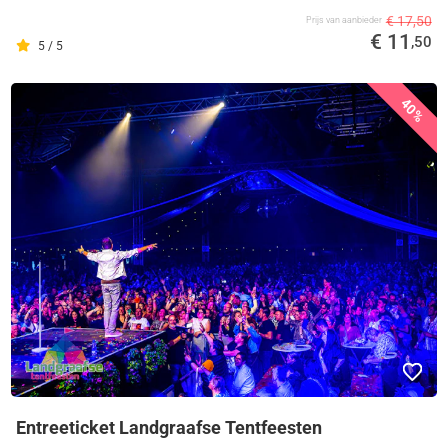
€ 17,50
Prijs van aanbieder
€ 11
,50
5 / 5
40%
Entreeticket Landgraafse Tentfeesten