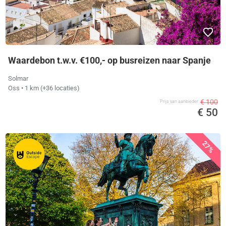
Waardebon t.w.v. €100,- op busreizen naar Spanje
Solmar
Oss
• 1 km
(+36 locaties)
€ 100
Prijs van aanbieder
€ 50
27%