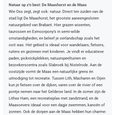
Natuur op z'n best: De Maashorst en de Maas
Wie Oss zegt, zegt ook: natuur. Direct ten zuiden van de
stad ligt De Maashorst, het grootste aaneengesloten
natuurgebied van Brabant. Hier grazen wisenten,
taurossen en Exmoorpony’s in semi-wilde
omstandigheden, en beleef je oerlandschap zoals het
ooit was. Het gebied is ideaal voor wandelaars, fietsers,
ruiters en gezinnen met kinderen. Je vindt er educatieve
paden, picknickplekken, natuurspeeltuinen en
bezoekerscentra zoals Slabroek bij Nistelrode. Aan de
oostzijde vormt de Maas een natuurlijke grens én
uitnodiging tot recreatie. Tussen Lith, Macharen en Oijen
kun je fietsen over de dijken, varen over de rivier of een
pontje nemen naar het Gelderse land. In de zomer zijn de
Lithse Ham, een recreatieplas met zandstrand, en de
Maasoevers ideaal voor een dagje zwemmen, kanoën of
zonnen. Ook de dorpen aan de Maas hebben hun charme: