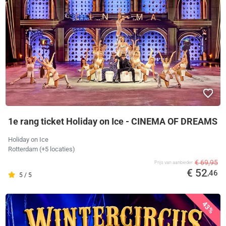
1e rang ticket Holiday on Ice - CINEMA OF DREAMS
Holiday on Ice
Rotterdam
(+5 locaties)
€ 69,95
Prijs van aanbieder
€ 52
,46
5 / 5
43%