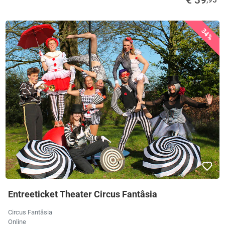
€ 39
,95
34%
Entreeticket Theater Circus Fantâsia
Circus Fantâsia
Online