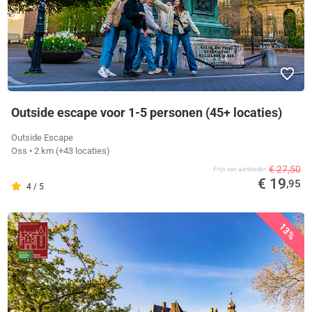
Outside escape voor 1-5 personen (45+ locaties)
Outside Escape
Oss
• 2 km
(+43 locaties)
€ 27,50
Prijs van aanbieder
€ 19
,95
4 / 5
13%