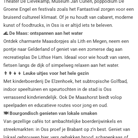
Theater De Lievekamp, Museum Jan Cunen, poppodium De
Groene Engel en festivals zoals het Fantastival zorgen voor een
bruisend cultureel klimaat. Of je nu houdt van cabaret, moderne
kunst of foodtrucks, in Oss is er altijd iets te beleven.
🌊 De Maas: ontspannen aan het water
Ontdek charmante Maasdorpjes als Lith en Megen, neem een
pontje naar Gelderland of geniet van een zomerse dag aan
recreatieplas De Lithse Ham. Ideaal voor wie houdt van varen,
fietsen langs de dijk of simpelweg relaxen aan het water.
👨‍👩‍👧‍👦 Leuke uitjes voor het hele gezin
Met kinderboerderij De Elzenhoek, het subtropische Golfbad,
indoor speeltuinen en speurtochten in de stad is Oss
verrassend kindvriendelijk. Ook De Maashorst biedt volop
speelpaden en educatieve routes voor jong en oud.
🍽️ Bourgondisch genieten van lokale smaken
Van gezellige cafés tot ambachtelijke boerderijwinkels en
streekmarkten: in Oss proef je Brabant op z’n best. Geniet van
lokaal gebrouwen bier, vers gebakken brood, schapenkaas of