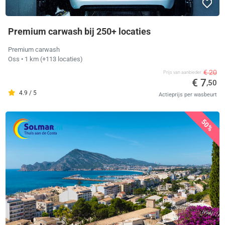
Premium carwash bij 250+ locaties
Premium carwash
Oss
• 1 km
(+113 locaties)
€ 20
Prijs van aanbieder
€ 7
,50
4.9 / 5
Actieprijs per wasbeurt
50%