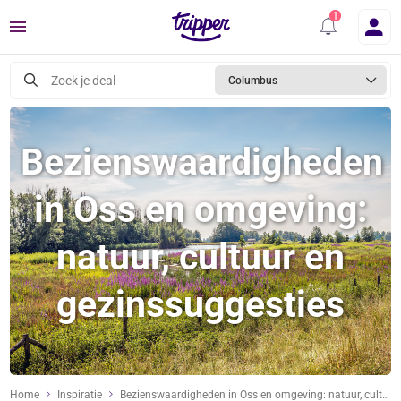
Menu
Zoek je deal
Columbus
Bezienswaardigheden
in Oss en omgeving:
natuur, cultuur en
gezinssuggesties
Home
Inspiratie
Bezienswaardigheden in Oss en omgeving: natuur, cultuur en gezinssuggesties