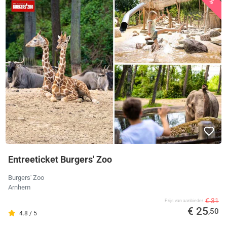
Entreeticket Burgers' Zoo
Burgers' Zoo
Arnhem
€ 31
Prijs van aanbieder
€ 25
,50
4.8 / 5