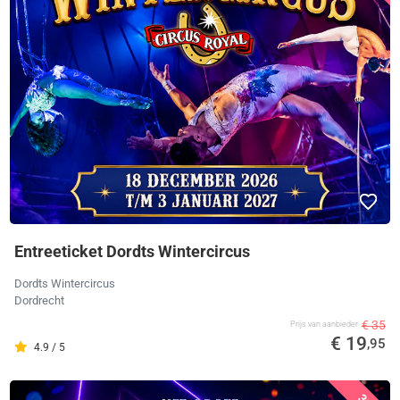
Entreeticket Dordts Wintercircus
Dordts Wintercircus
Dordrecht
€ 35
Prijs van aanbieder
€ 19
,95
4.9 / 5