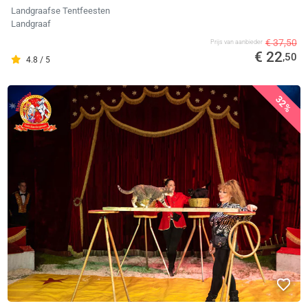
Landgraafse Tentfeesten
Landgraaf
€ 37,50
Prijs van aanbieder
€ 22
,50
4.8 / 5
32%