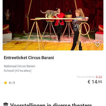
Entreeticket Circus Barani
Nationaal Circus Barani
Schoorl
(+2 locaties)
€ 22
Prijs van aanbieder
€ 14
,95
4 / 5
🏛️ Voorstellingen in diverse theaters