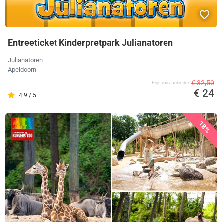
Entreeticket Kinderpretpark Julianatoren
Julianatoren
Apeldoorn
€ 32,50
Prijs van aanbieder
€ 24
4.9 / 5
18%