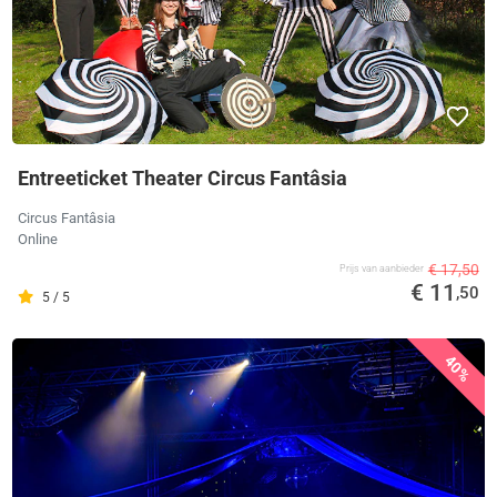
Entreeticket Theater Circus Fantâsia
Circus Fantâsia
Online
€ 17,50
Prijs van aanbieder
€ 11
,50
5 / 5
40%