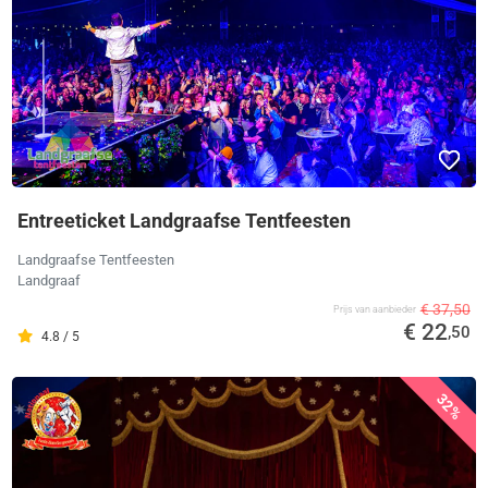
Entreeticket Landgraafse Tentfeesten
Landgraafse Tentfeesten
Landgraaf
€ 37,50
Prijs van aanbieder
€ 22
,50
4.8 / 5
32%