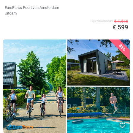
EuroParcs Poort van Amsterdam
Uitdam
€ 1.518
Prijs van aanbieder
€ 599
38%