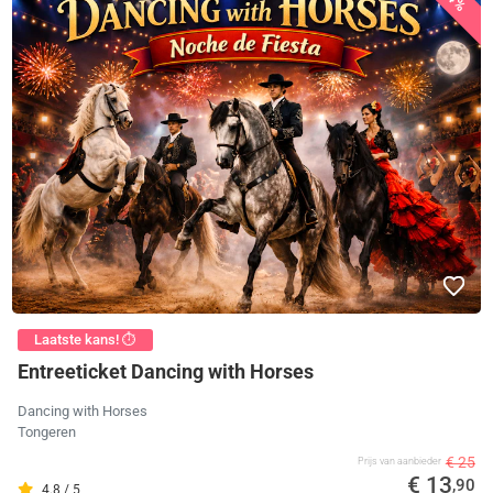
Laatste kans! ⏱️
Entreeticket Dancing with Horses
Dancing with Horses
Tongeren
€ 25
Prijs van aanbieder
€ 13
,90
4.8 / 5