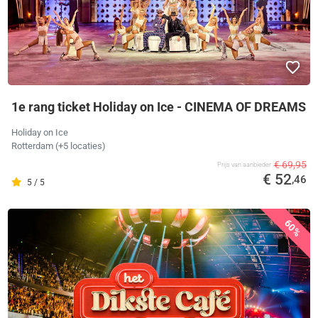
1e rang ticket Holiday on Ice - CINEMA OF DREAMS
Holiday on Ice
Rotterdam
(+5 locaties)
€ 69,95
Prijs van aanbieder
€ 52
,46
5 / 5
60%