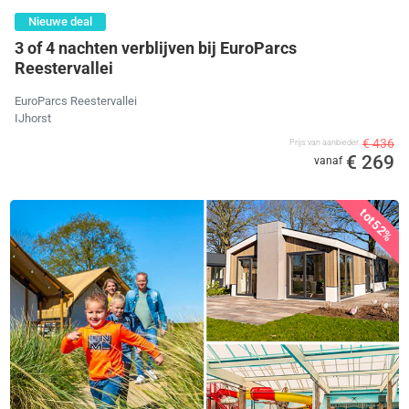
Nieuwe deal
3 of 4 nachten verblijven bij EuroParcs
Reestervallei
EuroParcs Reestervallei
IJhorst
€ 436
Prijs van aanbieder
€ 269
vanaf
tot
52%