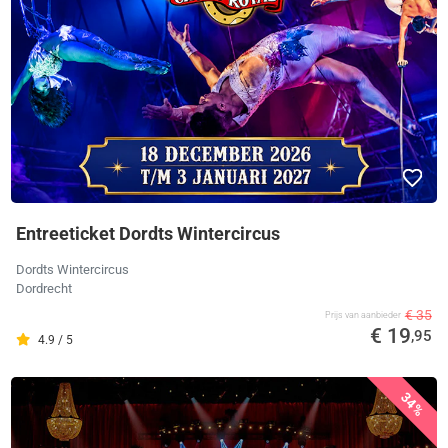
Entreeticket Dordts Wintercircus
Dordts Wintercircus
Dordrecht
€ 35
Prijs van aanbieder
€ 19
,95
4.9 / 5
34%