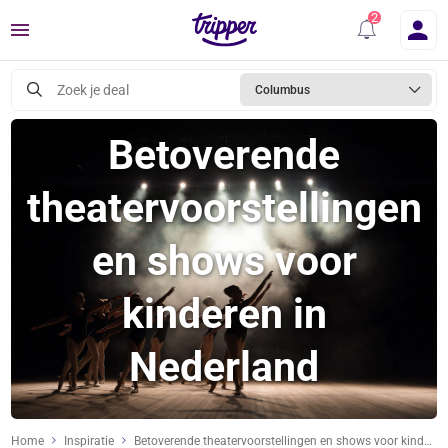
Menu
Zoek je deal
Columbus
Betoverende
theatervoorstellingen
en shows voor
kinderen in
Nederland
Home
Inspiratie
Betoverende theatervoorstellingen en shows voor kinderen in Nederland