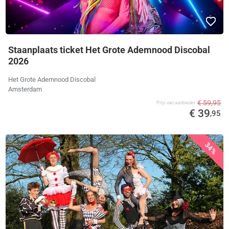
Staanplaats ticket Het Grote Ademnood Discobal
2026
Het Grote Ademnood Discobal
Amsterdam
€ 59,95
Prijs van aanbieder
€ 39
,95
34%