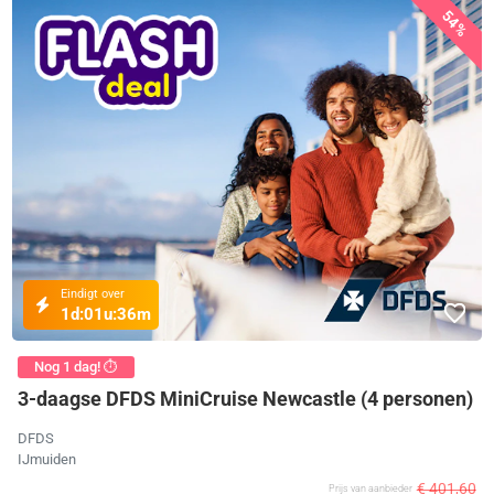
54%
Eindigt over
1d:
01u:
36m
Nog 1 dag! ⏱️
3-daagse DFDS MiniCruise Newcastle (4 personen)
DFDS
IJmuiden
€ 401,60
Prijs van aanbieder