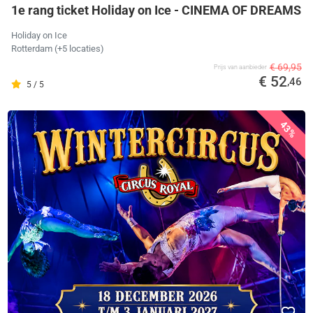
1e rang ticket Holiday on Ice - CINEMA OF DREAMS
Holiday on Ice
Rotterdam
(+5 locaties)
€ 69,95
Prijs van aanbieder
€ 52
,46
5 / 5
43%