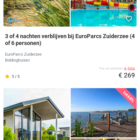
3 of 4 nachten verblijven bij EuroParcs Zuiderzee (4
of 6 personen)
EuroParcs Zuiderzee
Biddinghuizen
€ 556
Prijs van aanbieder
€ 269
5 / 5
tot
68%