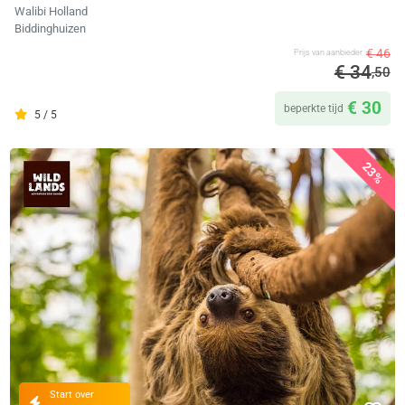
Walibi Holland
Biddinghuizen
€ 46
Prijs van aanbieder
€ 34
,50
€ 30
beperkte tijd
5 / 5
23%
Start over