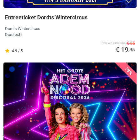
Entreeticket Dordts Wintercircus
Dordts Wintercircus
Dordrecht
€ 35
Prijs van aanbieder
€ 19
,95
4.9 / 5
33%