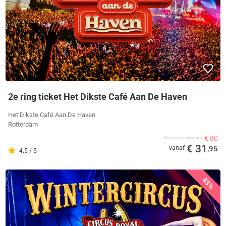
2e ring ticket Het Dikste Café Aan De Haven
Het Dikste Café Aan De Haven
Rotterdam
€ 80
Prijs van aanbieder
€ 31
vanaf
,95
4.5 / 5
43%