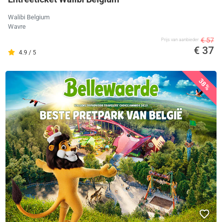
Walibi Belgium
Wavre
€ 57
Prijs van aanbieder
€ 37
4.9 / 5
38%