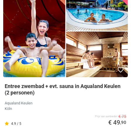
Entree zwembad + evt. sauna in Aqualand Keulen
(2 personen)
Aqualand Keulen
Köln
€ 75
Prijs van aanbieder
€ 49
,90
4.9 / 5