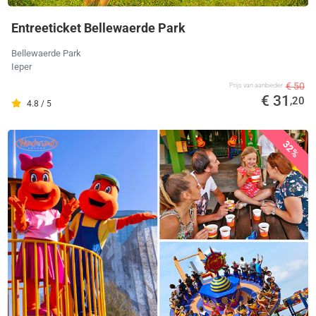
Entreeticket Bellewaerde Park
Bellewaerde Park
Ieper
€ 50
Prijs van aanbieder
€ 31
,20
4.8 / 5
32%