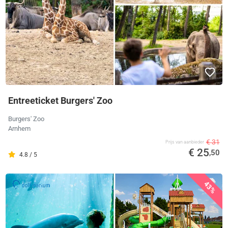
Entreeticket Burgers' Zoo
Burgers' Zoo
Arnhem
€ 31
Prijs van aanbieder
€ 25
,50
4.8 / 5
43%