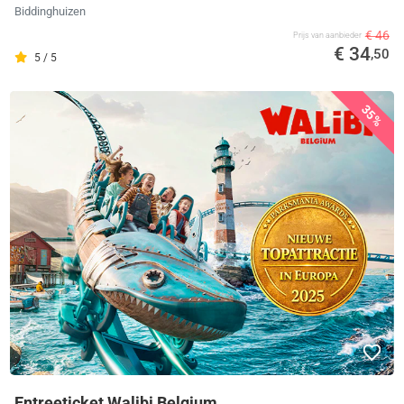
Biddinghuizen
€ 46
Prijs van aanbieder
€ 34
,50
5 / 5
35%
Entreeticket Walibi Belgium