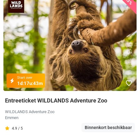
23%
Start over
1d:
17u:
43m
Entreeticket WILDLANDS Adventure Zoo
WILDLANDS Adventure Zoo
Emmen
Binnenkort beschikbaar
4.9 / 5