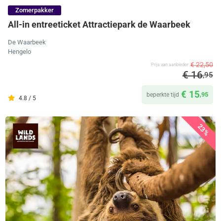
Zomerpakker
All-in entreeticket Attractiepark de Waarbeek
De Waarbeek
Hengelo
€ 22,50
Prijs van aanbieder
€ 16
,95
€ 15
,95
beperkte tijd
4.8 / 5
23%