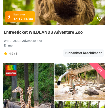
Start over
1d:
17u:
43m
Entreeticket WILDLANDS Adventure Zoo
WILDLANDS Adventure Zoo
Emmen
Binnenkort beschikbaar
4.9 / 5
18%