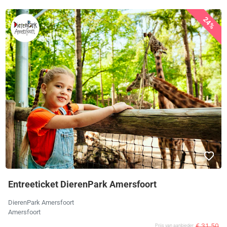
24%
Entreeticket DierenPark Amersfoort
DierenPark Amersfoort
Amersfoort
€ 31,50
Prijs van aanbieder