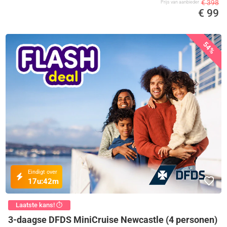
€ 398
Prijs van aanbieder
€ 99
54%
Eindigt over
17u:
42m
Laatste kans! ⏱️
3-daagse DFDS MiniCruise Newcastle (4 personen)