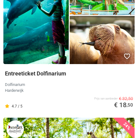
Entreeticket Dolfinarium
Dolfinarium
Harderwijk
€ 32,50
Prijs van aanbieder
€ 18
,50
4.7 / 5
24%