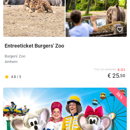
Entreeticket Burgers' Zoo
Burgers' Zoo
Arnhem
€ 31
Prijs van aanbieder
€ 25
,50
4.8 / 5
26%