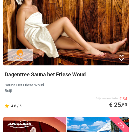
Dagentree Sauna het Friese Woud
Sauna Het Friese Woud
Boijl
€ 34
Prijs van aanbieder
€ 25
,50
4.6 / 5
33%