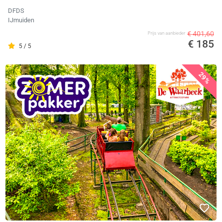
DFDS
IJmuiden
€ 401,60
Prijs van aanbieder
€ 185
5 / 5
29%