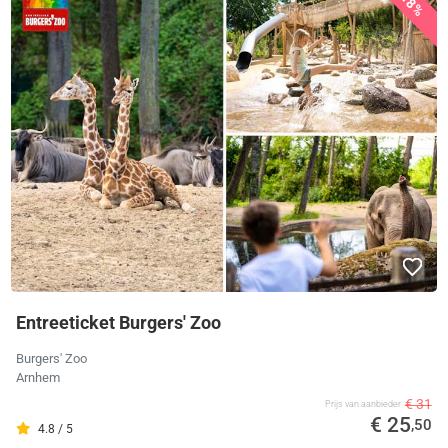
18%
Entreeticket Burgers' Zoo
Burgers' Zoo
Arnhem
€ 31
Prijs van aanbieder
€ 25
,50
4.8 / 5