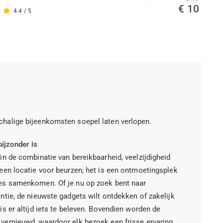
€ 10
4.4 / 5
chalige bijeenkomsten soepel laten verlopen.
ijzonder is
 in de combinatie van bereikbaarheid, veelzijdigheid
 een locatie voor beurzen; het is een ontmoetingsplek
ies samenkomen. Of je nu op zoek bent naar
antie, de nieuwste gadgets wilt ontdekken of zakelijk
is er altijd iets te beleven. Bovendien worden de
 vernieuwd, waardoor elk bezoek een frisse ervaring