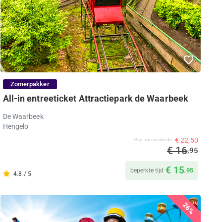
Zomerpakker
All-in entreeticket Attractiepark de Waarbeek
De Waarbeek
Hengelo
€ 22,50
Prijs van aanbieder
€ 16
,95
€ 15
,95
beperkte tijd
4.8 / 5
26%