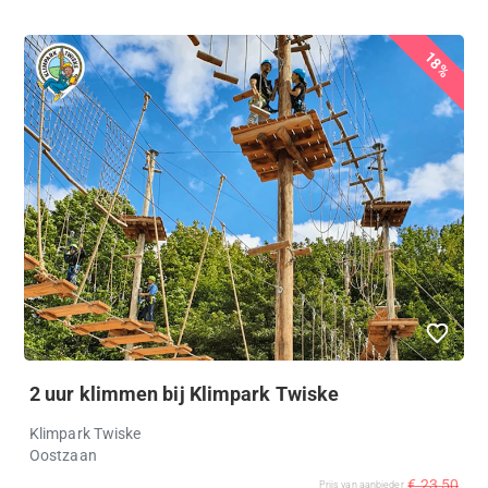
18%
2 uur klimmen bij Klimpark Twiske
Klimpark Twiske
Oostzaan
€ 23,50
Prijs van aanbieder