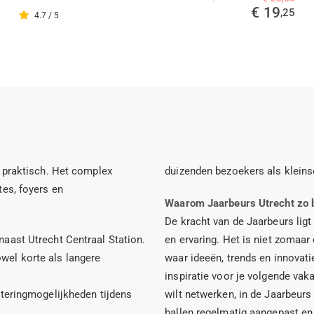
€ 19
,25
4.7 / 5
r praktisch. Het complex
duizenden bezoekers als kleins
tes, foyers en
Waarom Jaarbeurs Utrecht zo b
De kracht van de Jaarbeurs ligt
naast Utrecht Centraal Station.
en ervaring. Het is niet zomaar
wel korte als langere
waar ideeën, trends en innovat
inspiratie voor je volgende vak
ateringmogelijkheden tijdens
wilt netwerken, in de Jaarbeurs 
hallen regelmatig aangepast en