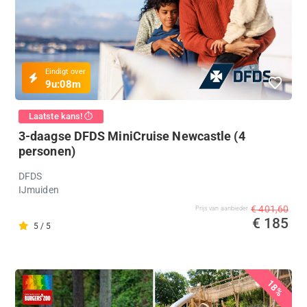
Eindigt over
9u:
08m
Laatste kans! ⏱️
3-daagse DFDS MiniCruise Newcastle (4
personen)
DFDS
IJmuiden
€ 401,60
Prijs van aanbieder
€ 185
5 / 5
18%