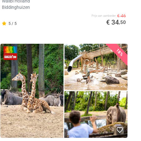
Walibi Holland
Biddinghuizen
€ 46
Prijs van aanbieder
€ 34
,50
5 / 5
18%