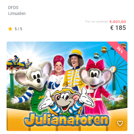
DFDS
IJmuiden
€ 401,60
Prijs van aanbieder
€ 185
5 / 5
36%