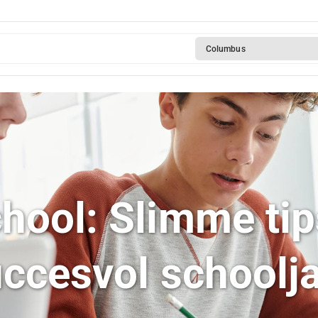
Columbus
chool: Slimme tip
ccesvol schoolj