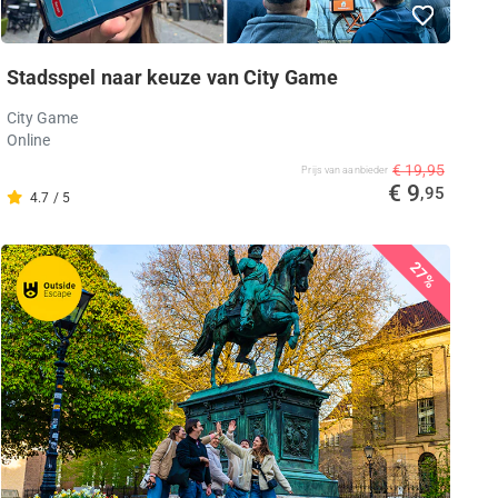
Stadsspel naar keuze van City Game
City Game
Online
€ 19,95
Prijs van aanbieder
€ 9
,95
4.7 / 5
27%