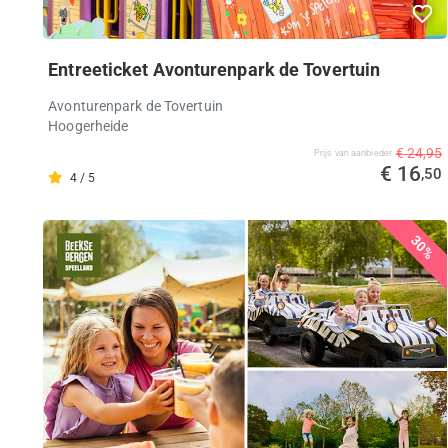
Entreeticket Avonturenpark de Tovertuin
Avonturenpark de Tovertuin
Hoogerheide
€ 24,95
Prijs van aanbieder
€ 16
,50
4 / 5
30%