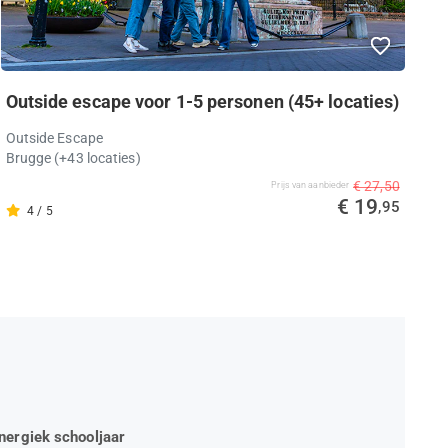
Outside escape voor 1-5 personen (45+ locaties)
Outside Escape
Brugge
(+43 locaties)
€ 27,50
Prijs van aanbieder
€ 19
,95
4 / 5
nergiek schooljaar