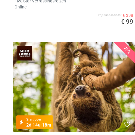
Five Star Verrassingsreizen
Online
€ 398
Prijs van aanbieder
€ 99
23%
Start over
2d:
14u:
18m