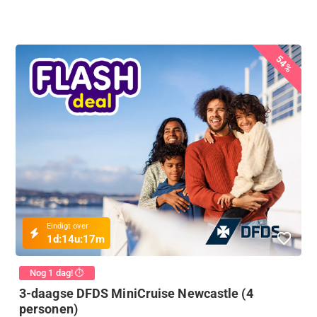
54%
Eindigt over
1d:
14u:
17m
Nog 1 dag! ⏱️
3-daagse DFDS MiniCruise Newcastle (4
personen)