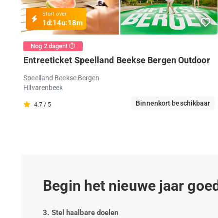
Start over
1d:
14u:
18m
Nog 2 dagen! ⏱️
Entreeticket Speelland Beekse Bergen Outdoor
Speelland Beekse Bergen
Hilvarenbeek
Binnenkort beschikbaar
4.7 / 5
Begin het nieuwe jaar goe
3. Stel haalbare doelen