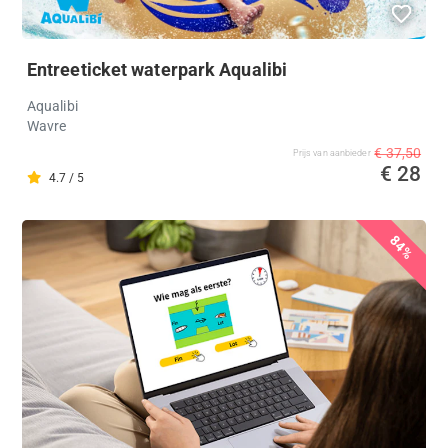
Entreeticket waterpark Aqualibi
Aqualibi
Wavre
€ 37,50
Prijs van aanbieder
€ 28
4.7 / 5
84%