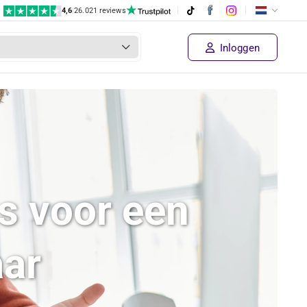
4,6
|
26.021 reviews
Inloggen
s voor een
aar