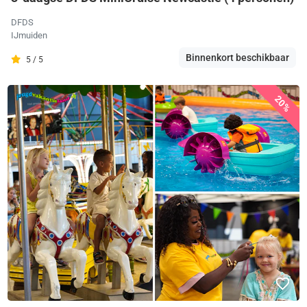
DFDS
IJmuiden
Binnenkort beschikbaar
5 / 5
20%