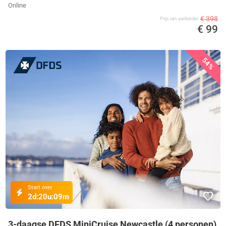
Online
€ 398
Prijs van aanbieder
€ 99
54%
Start over
2d:
20u:
09m
3-daagse DFDS MiniCruise Newcastle (4 personen)