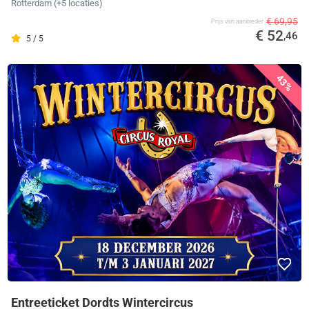
Rotterdam
(+5 locaties)
€ 69,95
Prijs van aanbieder
€ 52
,46
5 / 5
43%
Entreeticket Dordts Wintercircus