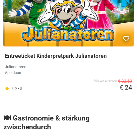
Entreeticket Kinderpretpark Julianatoren
Julianatoren
Apeldoorn
€ 32,50
Prijs van aanbieder
€ 24
4.9 / 5
🍽️ Gastronomie & stärkung
zwischendurch