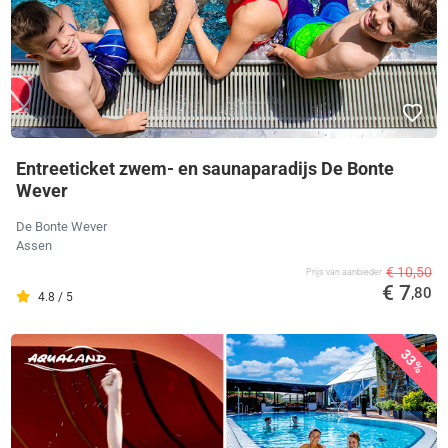
Entreeticket zwem- en saunaparadijs De Bonte
Wever
De Bonte Wever
Assen
€ 10,50
Prijs van aanbieder
€ 7
,80
4.8 / 5
33%