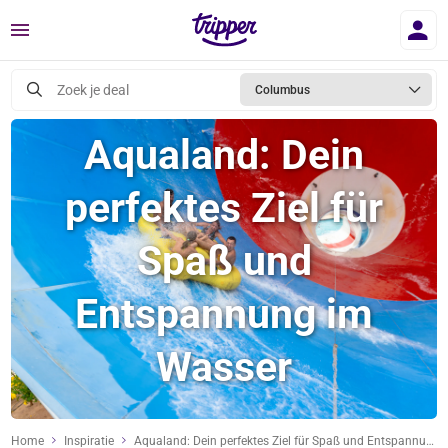
Menu
Zoek je deal
Columbus
Aqualand: Dein
perfektes Ziel für
Spaß und
Entspannung im
Wasser
Home
Inspiratie
Aqualand: Dein perfektes Ziel für Spaß und Entspannung im Wasser