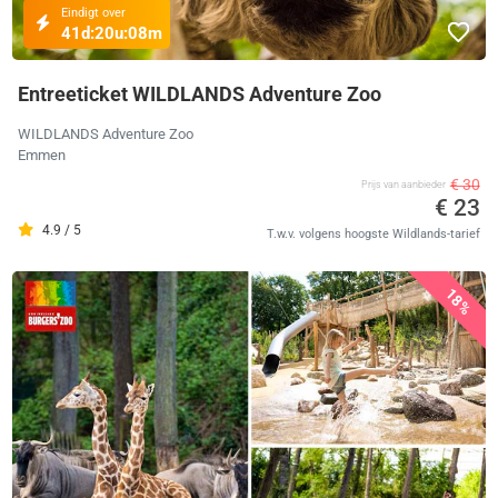
Eindigt over
41d:
20u:
08m
Entreeticket WILDLANDS Adventure Zoo
WILDLANDS Adventure Zoo
Emmen
€ 30
Prijs van aanbieder
€ 23
4.9 / 5
T.w.v. volgens hoogste Wildlands-tarief
18%