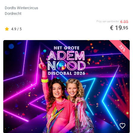
Dordts Wintercircus
Dordrecht
€ 35
Prijs van aanbieder
€ 19
,95
4.9 / 5
33%