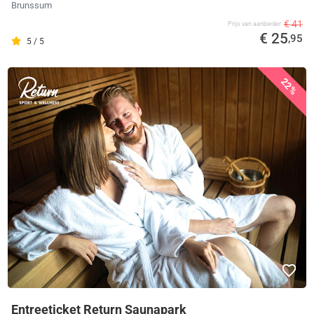
Brunssum
€ 41
Prijs van aanbieder
€ 25
,95
5 / 5
22%
Entreeticket Return Saunapark