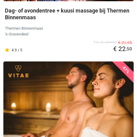
Dag- of avondentree + kuusi massage bij Thermen
Binnenmaas
Thermen Binnenmaas
‘s-Gravendeel
€ 31,95
Prijs van aanbieder
€ 22
,50
4.9 / 5
47%