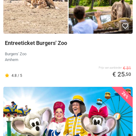
Entreeticket Burgers' Zoo
Burgers' Zoo
Arnhem
€ 31
Prijs van aanbieder
€ 25
,50
4.8 / 5
26%