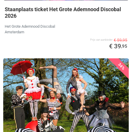
Staanplaats ticket Het Grote Ademnood Discobal
2026
Het Grote Ademnood Discobal
Amsterdam
€ 59,95
Prijs van aanbieder
€ 39
,95
34%