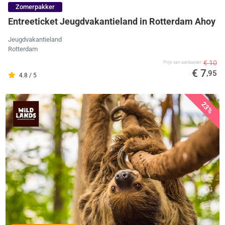
Zomerpakker
Entreeticket Jeugdvakantieland in Rotterdam Ahoy
Jeugdvakantieland
Rotterdam
€ 10
Prijs van aanbieder
€ 7
,95
4.8 / 5
23%