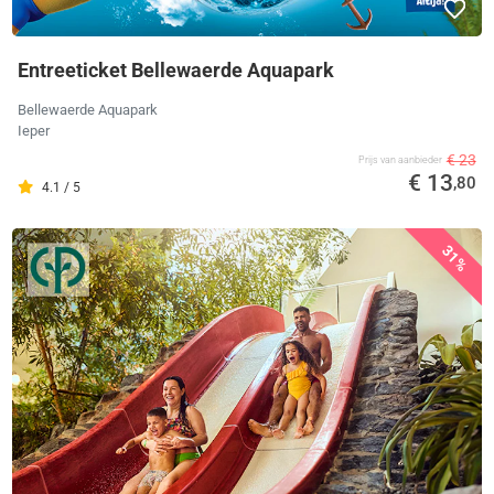
Entreeticket Bellewaerde Aquapark
Bellewaerde Aquapark
Ieper
€ 23
Prijs van aanbieder
€ 13
,80
4.1 / 5
31%