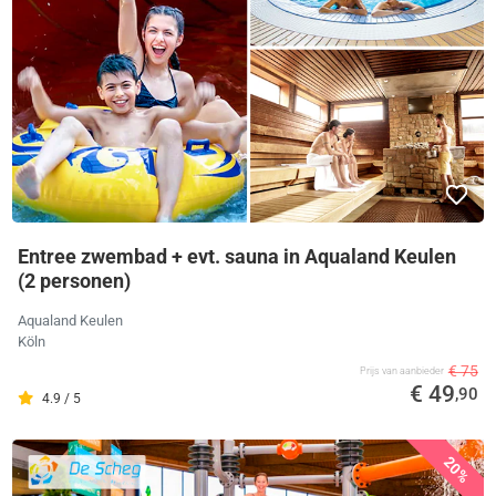
Entree zwembad + evt. sauna in Aqualand Keulen
(2 personen)
Aqualand Keulen
Köln
€ 75
Prijs van aanbieder
€ 49
,90
4.9 / 5
20%