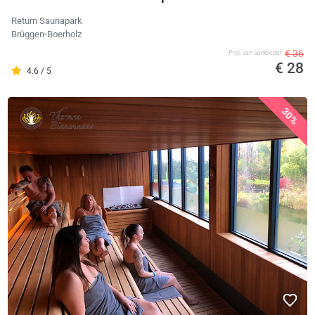
Return Saunapark
Brüggen-Boerholz
€ 36
Prijs van aanbieder
€ 28
4.6 / 5
30%