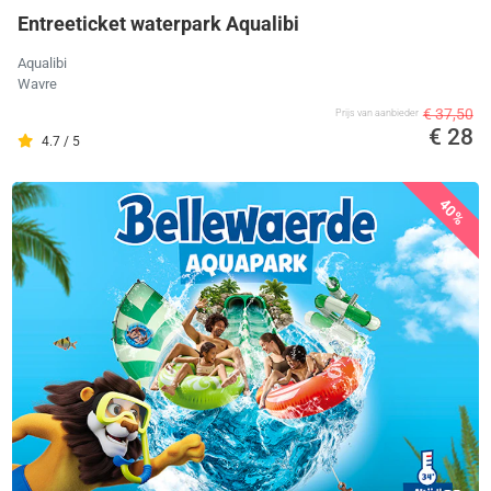
Entreeticket waterpark Aqualibi
Aqualibi
Wavre
€ 37,50
Prijs van aanbieder
€ 28
4.7 / 5
40%