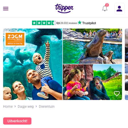
Menu
4,6
|
26.032 reviews
Home
Dagje weg
Dierentuin
Uitverkocht!