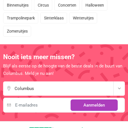
Binnenuitjes
Circus
Concerten
Halloween
Trampolinepark
Sinterklaas
Winteruitjes
Zomeruitjes
Nooit iets meer missen?
Blijf als eerste op de hoogte van de beste deals in de buurt van
Columbus. Meld je nu aan!
Columbus
Aanmelden