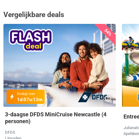
Vergelijkbare deals
54%
Eindigt over
1d:
07u:
13m
3-daagse DFDS MiniCruise Newcastle (4
Entree
personen)
Julianat
DFDS
Apeldoo
IJmuiden