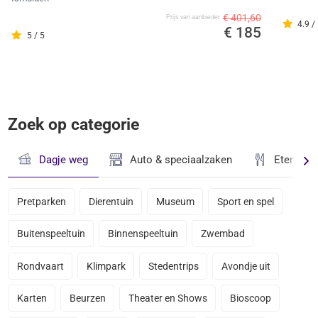
€ 401,60
Prijs van aanbieder
4.9 /
€ 185
5 / 5
Zoek op categorie
Dagje weg
Auto & speciaalzaken
Eten & D
Pretparken
Dierentuin
Museum
Sport en spel
Buitenspeeltuin
Binnenspeeltuin
Zwembad
Rondvaart
Klimpark
Stedentrips
Avondje uit
Karten
Beurzen
Theater en Shows
Bioscoop