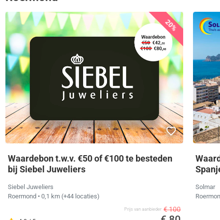
20%
Waardebon t.w.v. €50 of €100 te besteden
Waarde
bij Siebel Juweliers
Spanj
Siebel Juweliers
Solmar
Roermond
• 0,1 km
(+44 locaties)
Roermo
€ 100
Prijs van aanbieder
€ 80