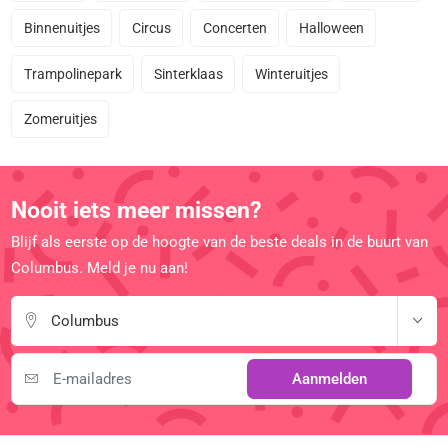
Binnenuitjes
Circus
Concerten
Halloween
Trampolinepark
Sinterklaas
Winteruitjes
Zomeruitjes
Nooit iets meer missen?
Blijf als eerste op de hoogte van de beste deals in de buurt van
Columbus. Meld je nu aan!
Columbus
Aanmelden