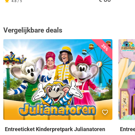
4.8 / 5
Vergelijkbare deals
26%
Entreeticket Kinderpretpark Julianatoren
Entre