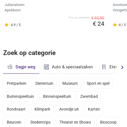
Julianatoren
Avonture
Apeldoorn
Hoogerh
€ 32,50
Prijs van aanbieder
€ 24
4.9 / 5
4 / 5
Zoek op categorie
Dagje weg
Auto & speciaalzaken
Eten & D
Pretparken
Dierentuin
Museum
Sport en spel
Buitenspeeltuin
Binnenspeeltuin
Zwembad
Rondvaart
Klimpark
Avondje uit
Karten
Beurzen
Stedentrips
Theater en Shows
Bioscoop