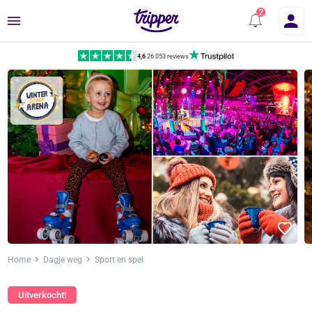
Menu
4,6
|
26.053 reviews
Home
Dagje weg
Sport en spel
Uitverkocht!