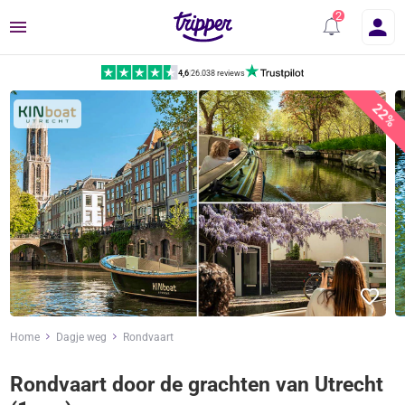
Menu
4,6
|
26.038 reviews
22%
Home
Dagje weg
Rondvaart
Rondvaart door de grachten van Utrecht