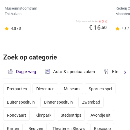
Museumstoomtram
Rederij 
Enkhuizen
Maasbra
€ 28
Prijs van aanbieder
€ 16
,50
4.5 / 5
4.8 /
Zoek op categorie
Dagje weg
Auto & speciaalzaken
Eten & D
Pretparken
Dierentuin
Museum
Sport en spel
Buitenspeeltuin
Binnenspeeltuin
Zwembad
Rondvaart
Klimpark
Stedentrips
Avondje uit
Karten
Beurzen
Theater en Shows
Bioscoop