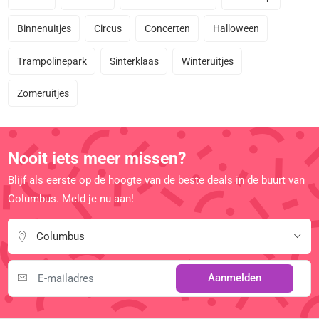
Binnenuitjes
Circus
Concerten
Halloween
Trampolinepark
Sinterklaas
Winteruitjes
Zomeruitjes
Nooit iets meer missen?
Blijf als eerste op de hoogte van de beste deals in de buurt van
Columbus. Meld je nu aan!
Columbus
Aanmelden