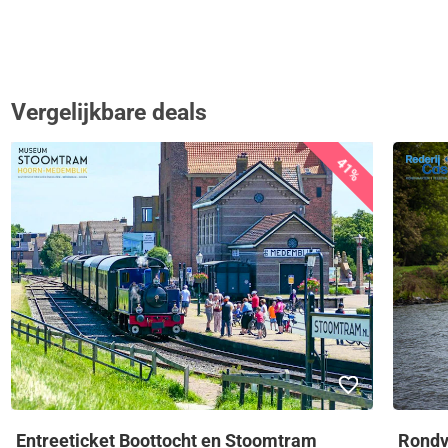
Vergelijkbare deals
41%
Entreeticket Boottocht en Stoomtram
Rondv