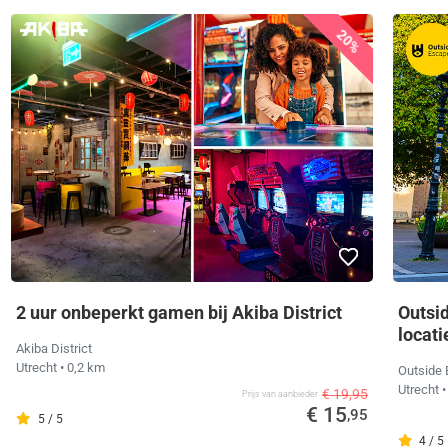
20%
2 uur onbeperkt gamen bij Akiba District
Outsi
locati
Akiba District
Utrecht
• 0,2 km
Outside
Utrecht
•
€ 19,95
Prijs van aanbieder
€ 15
,95
5 / 5
4 / 5