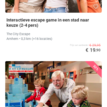
Interactieve escape game in een stad naar
keuze (2-4 pers)
The City Escape
Arnhem
• 0,3 km
(+16 locaties)
€ 29,95
Prijs van aanbieder
€ 19
,90
32%