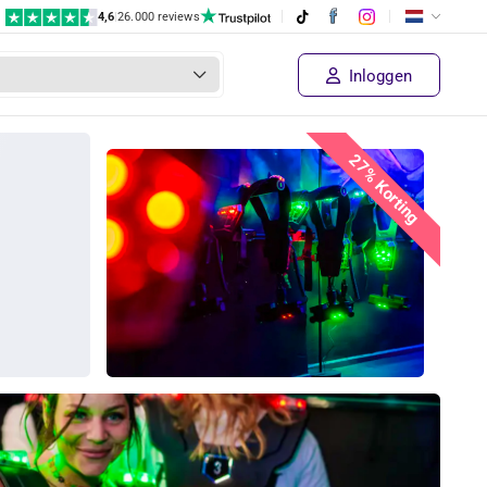
4,6
|
26.000 reviews
Inloggen
27% Korting