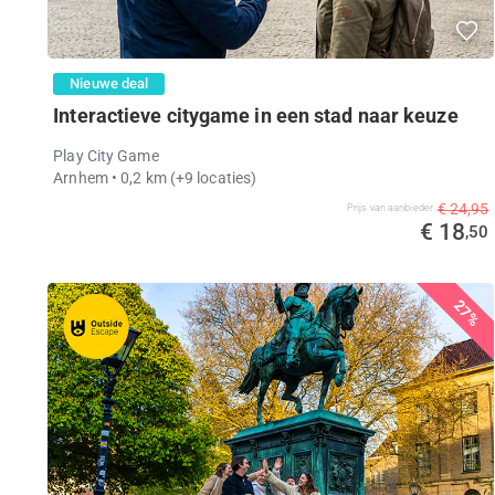
Nieuwe deal
Interactieve citygame in een stad naar keuze
Play City Game
Arnhem
• 0,2 km
(+9 locaties)
€ 24,95
Prijs van aanbieder
€ 18
,50
27%