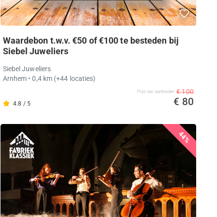
Waardebon t.w.v. €50 of €100 te besteden bij
Siebel Juweliers
Siebel Juweliers
Arnhem
• 0,4 km
(+44 locaties)
€ 100
Prijs van aanbieder
€ 80
4.8 / 5
44%