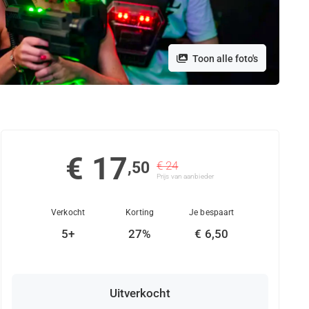
Toon alle foto's
€ 17
,50
€ 24
Prijs van aanbieder
Verkocht
Korting
Je bespaart
5+
27%
€ 6,50
Uitverkocht