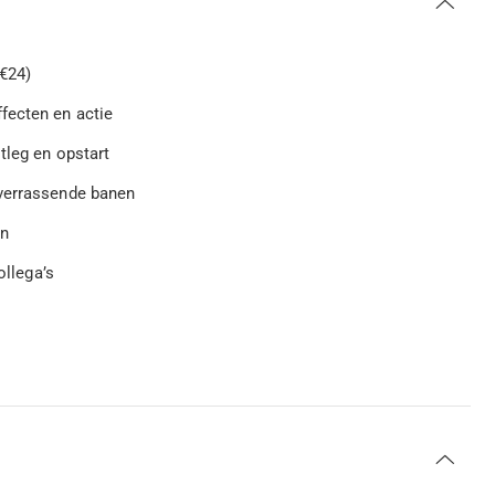
€24)
fecten en actie
tleg en opstart
 verrassende banen
en
ollega’s