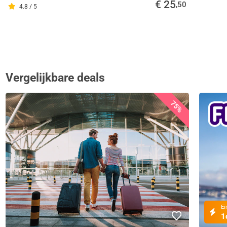
€ 25
,50
4.8 / 5
Vergelijkbare deals
75%
Ei
1