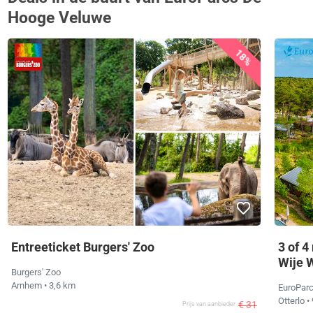
Hooge Veluwe
18%
Entreeticket Burgers' Zoo
3 of 4
Wije 
Burgers' Zoo
Arnhem
• 3,6 km
EuroParc
Otterlo
•
€ 31
Prijs van aanbieder