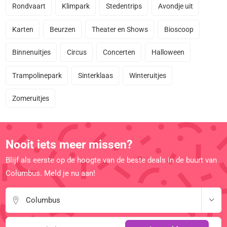
Rondvaart
Klimpark
Stedentrips
Avondje uit
Karten
Beurzen
Theater en Shows
Bioscoop
Binnenuitjes
Circus
Concerten
Halloween
Trampolinepark
Sinterklaas
Winteruitjes
Zomeruitjes
Nooit iets meer missen?
Blijf als eerste op de hoogte van de beste deals in de buurt van
Columbus. Meld je nu aan!
Columbus