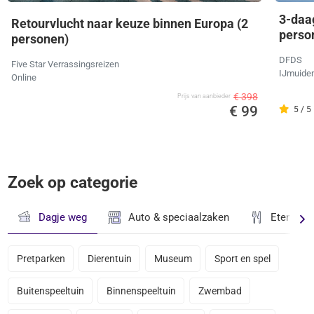
3-daa
Retourvlucht naar keuze binnen Europa (2
perso
personen)
DFDS
Five Star Verrassingsreizen
IJmuide
Online
€ 398
Prijs van aanbieder
€ 99
5 / 5
Zoek op categorie
Dagje weg
Auto & speciaalzaken
Eten & D
Pretparken
Dierentuin
Museum
Sport en spel
Buitenspeeltuin
Binnenspeeltuin
Zwembad