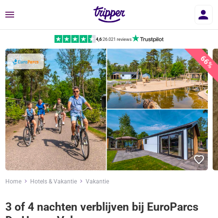
Menu
4,6
|
26.021 reviews
66%
Home
Hotels & Vakantie
Vakantie
3 of 4 nachten verblijven bij EuroParcs