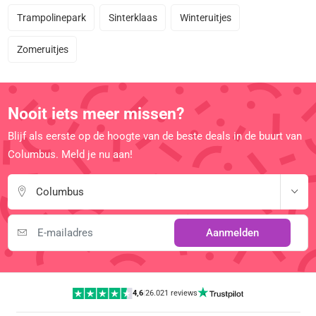
Trampolinepark
Sinterklaas
Winteruitjes
Zomeruitjes
Nooit iets meer missen?
Blijf als eerste op de hoogte van de beste deals in de buurt van
Columbus. Meld je nu aan!
Columbus
Aanmelden
4,6
|
26.021 reviews