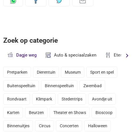
Zoek op categorie
Dagje weg
Auto & speciaalzaken
Eten & D
Pretparken
Dierentuin
Museum
Sport en spel
Buitenspeeltuin
Binnenspeeltuin
Zwembad
Rondvaart
Klimpark
Stedentrips
Avondje uit
Karten
Beurzen
Theater en Shows
Bioscoop
Binnenuitjes
Circus
Concerten
Halloween