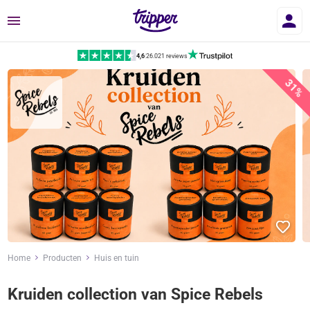
Menu
4,6
|
26.021 reviews
31%
Home
Producten
Huis en tuin
Kruiden collection van Spice Rebels