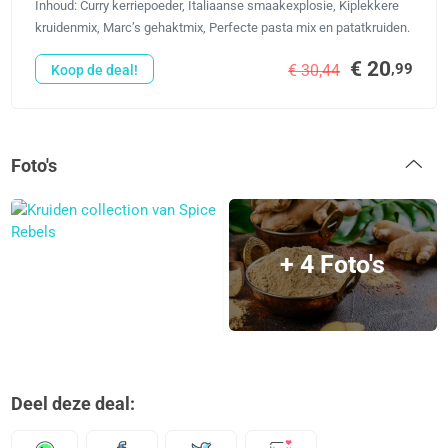
Inhoud: Curry kerriepoeder, Italiaanse smaakexplosie, Kiplekkere
kruidenmix, Marc’s gehaktmix, Perfecte pasta mix en patatkruiden.
€ 20
,99
€ 30,44
Koop de deal!
Foto's
+ 4 Foto's
Deel deze deal: