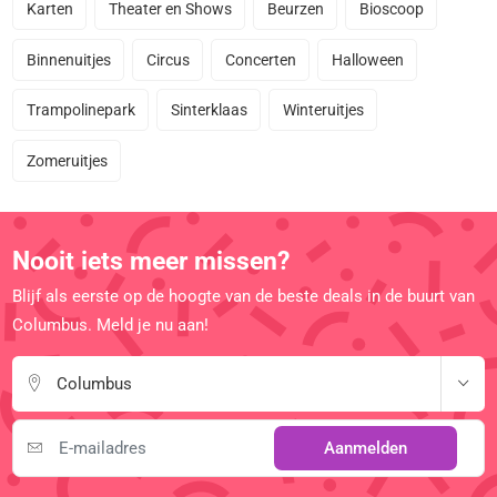
Karten
Theater en Shows
Beurzen
Bioscoop
Binnenuitjes
Circus
Concerten
Halloween
Trampolinepark
Sinterklaas
Winteruitjes
Zomeruitjes
Nooit iets meer missen?
Blijf als eerste op de hoogte van de beste deals in de buurt van
Columbus. Meld je nu aan!
Columbus
Aanmelden