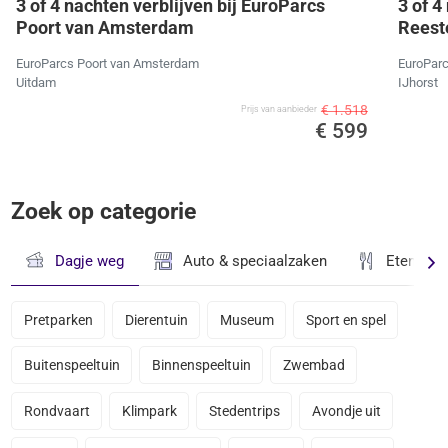
3 of 4 nachten verblijven bij EuroParcs
3 of 4
Poort van Amsterdam
Reeste
EuroParcs Poort van Amsterdam
EuroParc
Uitdam
IJhorst
€ 1.518
Prijs van aanbieder
€ 599
Zoek op categorie
Dagje weg
Auto & speciaalzaken
Eten & D
Pretparken
Dierentuin
Museum
Sport en spel
Buitenspeeltuin
Binnenspeeltuin
Zwembad
Rondvaart
Klimpark
Stedentrips
Avondje uit