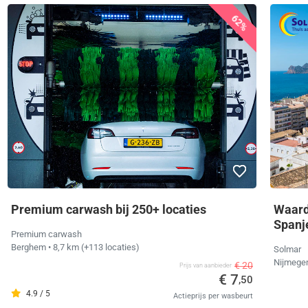
62%
Premium carwash bij 250+ locaties
Waarde
Spanj
Premium carwash
Berghem
• 8,7 km
(+113 locaties)
Solmar
Nijmege
€ 20
Prijs van aanbieder
€ 7
,50
4.9 / 5
Actieprijs per wasbeurt