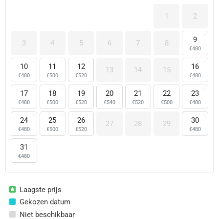
1
2
9
3
4
5
6
7
8
€
480
10
11
12
16
13
14
15
€
480
€
500
€
520
€
480
17
18
19
20
21
22
23
€
480
€
500
€
520
€
540
€
520
€
500
€
480
24
25
26
30
27
28
29
€
480
€
500
€
520
€
480
31
€
480
Laagste prijs
Gekozen datum
Niet beschikbaar