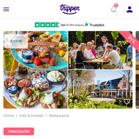
Menu
4,6
|
26.044 reviews
31%
Home
Eten & Drinken
Restaurants
Uitverkocht!