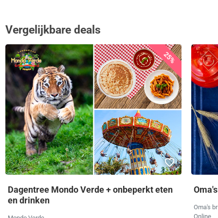
Vergelijkbare deals
25%
Dagentree Mondo Verde + onbeperkt eten
Oma's
en drinken
Oma's br
Online
Mondo Verde