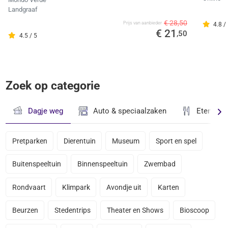
Landgraaf
€ 28,50
Prijs van aanbieder
4.8 /
€ 21
,50
4.5 / 5
Zoek op categorie
Dagje weg
Auto & speciaalzaken
Eten & D
Pretparken
Dierentuin
Museum
Sport en spel
Buitenspeeltuin
Binnenspeeltuin
Zwembad
Rondvaart
Klimpark
Avondje uit
Karten
Beurzen
Stedentrips
Theater en Shows
Bioscoop