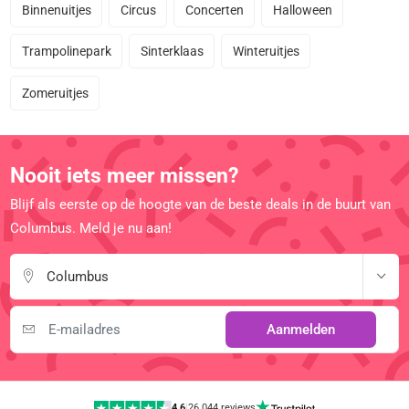
Binnenuitjes
Circus
Concerten
Halloween
Trampolinepark
Sinterklaas
Winteruitjes
Zomeruitjes
Nooit iets meer missen?
Blijf als eerste op de hoogte van de beste deals in de buurt van
Columbus. Meld je nu aan!
Columbus
Aanmelden
4,6
|
26.044 reviews