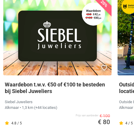
20%
Waardebon t.w.v. €50 of €100 te besteden
Outsi
bij Siebel Juweliers
locati
Siebel Juweliers
Outside
Alkmaar
• 1,3 km
(+44 locaties)
Alkmaar
€ 100
Prijs van aanbieder
€ 80
4.8 / 5
4 / 5